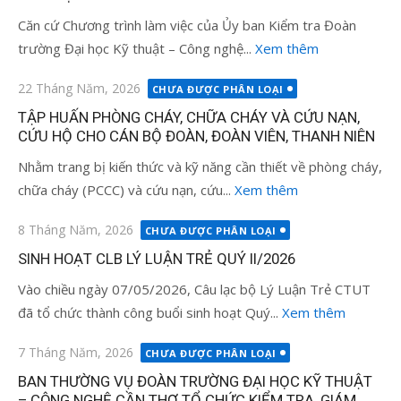
Căn cứ Chương trình làm việc của Ủy ban Kiểm tra Đoàn
trường Đại học Kỹ thuật – Công nghệ...
Xem thêm
Đăng
22 Tháng Năm, 2026
CHƯA ĐƯỢC PHÂN LOẠI
vào
TẬP HUẤN PHÒNG CHÁY, CHỮA CHÁY VÀ CỨU NẠN,
CỨU HỘ CHO CÁN BỘ ĐOÀN, ĐOÀN VIÊN, THANH NIÊN
Nhằm trang bị kiến thức và kỹ năng cần thiết về phòng cháy,
chữa cháy (PCCC) và cứu nạn, cứu...
Xem thêm
Đăng
8 Tháng Năm, 2026
CHƯA ĐƯỢC PHÂN LOẠI
vào
SINH HOẠT CLB LÝ LUẬN TRẺ QUÝ II/2026
Vào chiều ngày 07/05/2026, Câu lạc bộ Lý Luận Trẻ CTUT
đã tổ chức thành công buổi sinh hoạt Quý...
Xem thêm
Đăng
7 Tháng Năm, 2026
CHƯA ĐƯỢC PHÂN LOẠI
vào
BAN THƯỜNG VỤ ĐOÀN TRƯỜNG ĐẠI HỌC KỸ THUẬT
– CÔNG NGHỆ CẦN THƠ TỔ CHỨC KIỂM TRA, GIÁM