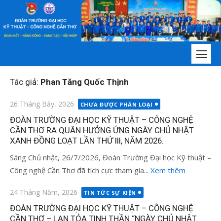
Chuyển
tới
nội
dung
Tác giả:
Phan Tăng Quốc Thịnh
Đăng
26 Tháng Bảy, 2026
CHƯA ĐƯỢC PHÂN LOẠI
vào
ĐOÀN TRƯỜNG ĐẠI HỌC KỸ THUẬT – CÔNG NGHỆ
CẦN THƠ RA QUÂN HƯỞNG ỨNG NGÀY CHỦ NHẬT
XANH ĐỒNG LOẠT LẦN THỨ III, NĂM 2026.
Sáng Chủ nhật, 26/7/2026, Đoàn Trường Đại học Kỹ thuật –
Công nghệ Cần Thơ đã tích cực tham gia...
Xem thêm
Đăng
24 Tháng Năm, 2026
TIN TỨC SỰ KIỆN
vào
ĐOÀN TRƯỜNG ĐẠI HỌC KỸ THUẬT – CÔNG NGHỆ
CẦN THƠ – LAN TỎA TINH THẦN “NGÀY CHỦ NHẬT