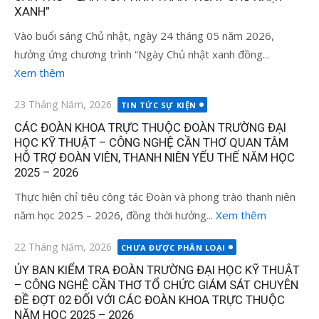
XANH”
Vào buổi sáng Chủ nhật, ngày 24 tháng 05 năm 2026,
hưởng ứng chương trình “Ngày Chủ nhật xanh đồng...
Xem thêm
Đăng
23 Tháng Năm, 2026
TIN TỨC SỰ KIỆN
vào
CÁC ĐOÀN KHOA TRỰC THUỘC ĐOÀN TRƯỜNG ĐẠI
HỌC KỸ THUẬT – CÔNG NGHỆ CẦN THƠ QUAN TÂM
HỖ TRỢ ĐOÀN VIÊN, THANH NIÊN YẾU THẾ NĂM HỌC
2025 – 2026
Thực hiện chỉ tiêu công tác Đoàn và phong trào thanh niên
năm học 2025 – 2026, đồng thời hưởng...
Xem thêm
Đăng
22 Tháng Năm, 2026
CHƯA ĐƯỢC PHÂN LOẠI
vào
ỦY BAN KIỂM TRA ĐOÀN TRƯỜNG ĐẠI HỌC KỸ THUẬT
– CÔNG NGHỆ CẦN THƠ TỔ CHỨC GIÁM SÁT CHUYÊN
ĐỀ ĐỢT 02 ĐỐI VỚI CÁC ĐOÀN KHOA TRỰC THUỘC
NĂM HỌC 2025 – 2026