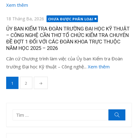
Xem thêm
Đăng
18 Tháng Ba, 2026
CHƯA ĐƯỢC PHÂN LOẠI
vào
ỦY BAN KIỂM TRA ĐOÀN TRƯỜNG ĐẠI HỌC KỸ THUẬT
– CÔNG NGHỆ CẦN THƠ TỔ CHỨC KIỂM TRA CHUYÊN
ĐỀ ĐỢT 1 ĐỐI VỚI CÁC ĐOÀN KHOA TRỰC THUỘC
NĂM HỌC 2025 – 2026
Căn cứ Chương trình làm việc của Ủy ban Kiểm tra Đoàn
trường Đại học Kỹ thuật – Công nghệ...
Xem thêm
Điều
1
2
→
hướng
bài
viết
Tìm
Tìm
kiếm
kết
quả
cho: