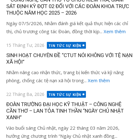
SÁT ĐỊNH KỲ ĐỢT 02 ĐỐI VỚI CÁC ĐOÀN KHOA TRỰC
THUỘC NĂM HỌC 2025 – 2026
Ngày 07/5/2026, Nhằm đánh giá kết quả thực hiện các chỉ
thị, chủ trương công tác Đoàn, đồng thời kịp...
Xem thêm
Đăng
15 Tháng Tư, 2026
TIN TỨC SỰ KIỆN
vào
SINH HOẠT CHUYÊN ĐỀ “CTUT NÓI KHÔNG VỚI TỆ NẠN
XÃ HỘI”
Nhằm nâng cao nhận thức, trang bị kiến thức và kỹ năng
phòng, chống các tệ nạn xã hội trong...
Xem thêm
Đăng
22 Tháng Ba, 2026
TIN TỨC SỰ KIỆN
vào
ĐOÀN TRƯỜNG ĐẠI HỌC KỸ THUẬT – CÔNG NGHỆ
CẦN THƠ – LAN TỎA TINH THẦN “NGÀY CHỦ NHẬT
XANH”
Vào buổi sáng Chủ nhật, ngày 22 tháng 03 năm 2026,
hưởng ứng chương trình “Ngày Chủ nhật xanh đồng...