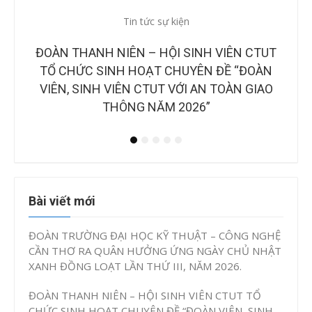
Tin tức sự kiện
CÔNG
ĐOÀN THANH NIÊN – HỘI SINH VIÊN CTUT
CÔN
TRẠM
TỔ CHỨC SINH HOẠT CHUYÊN ĐỀ “ĐOÀN
CUỘ
VIÊN, SINH VIÊN CTUT VỚI AN TOÀN GIAO
S
THÔNG NĂM 2026”
Bài viết mới
ĐOÀN TRƯỜNG ĐẠI HỌC KỸ THUẬT – CÔNG NGHỆ
CẦN THƠ RA QUÂN HƯỞNG ỨNG NGÀY CHỦ NHẬT
XANH ĐỒNG LOẠT LẦN THỨ III, NĂM 2026.
ĐOÀN THANH NIÊN – HỘI SINH VIÊN CTUT TỔ
CHỨC SINH HOẠT CHUYÊN ĐỀ “ĐOÀN VIÊN, SINH