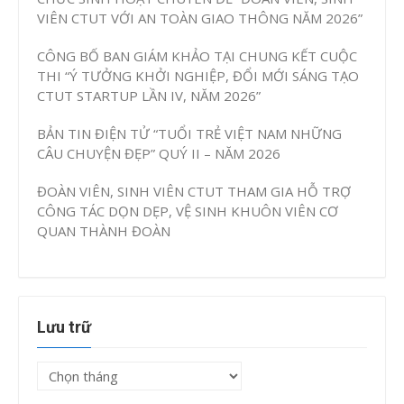
VIÊN CTUT VỚI AN TOÀN GIAO THÔNG NĂM 2026”
CÔNG BỐ BAN GIÁM KHẢO TẠI CHUNG KẾT CUỘC
THI “Ý TƯỞNG KHỞI NGHIỆP, ĐỔI MỚI SÁNG TẠO
CTUT STARTUP LẦN IV, NĂM 2026”
BẢN TIN ĐIỆN TỬ “TUỔI TRẺ VIỆT NAM NHỮNG
CÂU CHUYỆN ĐẸP” QUÝ II – NĂM 2026
ĐOÀN VIÊN, SINH VIÊN CTUT THAM GIA HỖ TRỢ
CÔNG TÁC DỌN DẸP, VỆ SINH KHUÔN VIÊN CƠ
QUAN THÀNH ĐOÀN
Lưu trữ
Lưu
trữ