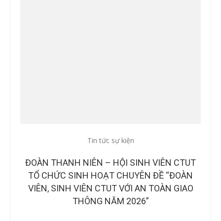
Tin tức sự kiện
CÔNG
ĐOÀN THANH NIÊN – HỘI SINH VIÊN CTUT
CÔN
TRẠM
TỔ CHỨC SINH HOẠT CHUYÊN ĐỀ “ĐOÀN
CUỘ
VIÊN, SINH VIÊN CTUT VỚI AN TOÀN GIAO
S
THÔNG NĂM 2026”