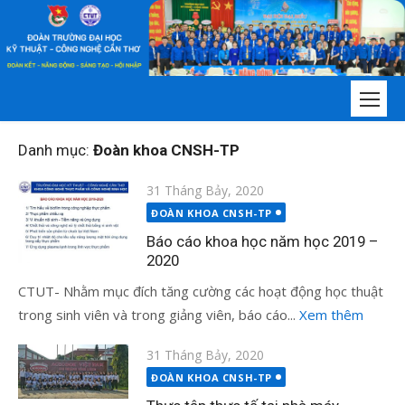
Chuyển
tới
nội
dung
Danh mục:
Đoàn khoa CNSH-TP
Đăng
31 Tháng Bảy, 2020
vào
ĐOÀN KHOA CNSH-TP
Báo cáo khoa học năm học 2019 –
2020
CTUT- Nhằm mục đích tăng cường các hoạt động học thuật
trong sinh viên và trong giảng viên, báo cáo...
Xem thêm
Đăng
31 Tháng Bảy, 2020
vào
ĐOÀN KHOA CNSH-TP