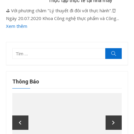
Thực tập thực tế tại nhà máy
⛳ Với phương châm "Lý thuyết đi đôi với thực hành".⏰
Ngày 20.07.2020 Khoa Công nghệ thực phẩm và Công...
Xem thêm
Tìm
Tìm
kiếm
kết
quả
cho:
Thông Báo