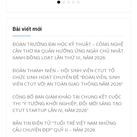
Bài viết mới
ĐOÀN TRƯỜNG ĐẠI HỌC KỸ THUẬT – CÔNG NGHỆ
CẦN THƠ RA QUÂN HƯỞNG ỨNG NGÀY CHỦ NHẬT
XANH ĐỒNG LOẠT LẦN THỨ III, NĂM 2026.
ĐOÀN THANH NIÊN – HỘI SINH VIÊN CTUT TỔ
CHỨC SINH HOẠT CHUYÊN ĐỀ “ĐOÀN VIÊN, SINH
VIÊN CTUT VỚI AN TOÀN GIAO THÔNG NĂM 2026”
CÔNG BỐ BAN GIÁM KHẢO TẠI CHUNG KẾT CUỘC
THI “Ý TƯỞNG KHỞI NGHIỆP, ĐỔI MỚI SÁNG TẠO
CTUT STARTUP LẦN IV, NĂM 2026”
BẢN TIN ĐIỆN TỬ “TUỔI TRẺ VIỆT NAM NHỮNG
CÂU CHUYỆN ĐẸP” QUÝ II – NĂM 2026