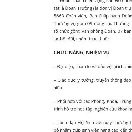
Đoàn Thanh niên Cộng sản Hồ Chí Min
tắt là Đoàn Trường) là đơn vị Đoàn tr
5663 đoàn viên, Ban Chấp hành Đoàn
Thường vụ gồm 09 đồng chí, Thường tr
tổ chức gồm: Văn phòng Đoàn, 07 ban 
lạc bộ, đội, nhóm trực thuộc.
CHỨC NĂNG, NHIỆM VỤ
– Đại diện, chăm lo và bảo vệ lợi ích ch
– Giáo dục lý tưởng, truyền thống đạo 
niên.
– Phối hợp với các Phòng, Khoa, Trun
trình hỗ trợ học tập, nghiên cứu khoa 
– Lãnh đạo Hội Sinh viên xây chương t
bộ nhằm giúp sinh viên nâng cao kiến t
Tin tức sự kiện
Tuổi trẻ Việt Nam