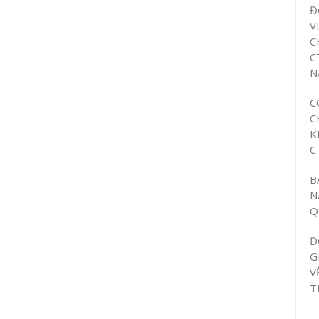
Đ
V
C
C
N
C
C
K
C
B
N
Q
Đ
G
V
T