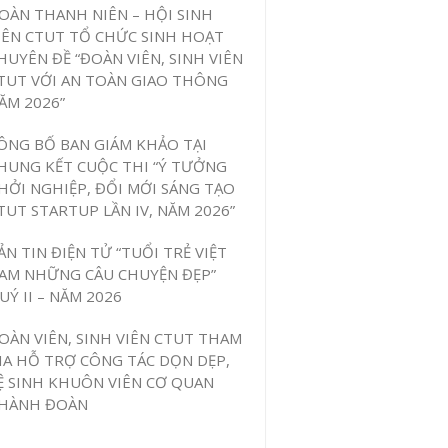
OÀN THANH NIÊN – HỘI SINH
IÊN CTUT TỔ CHỨC SINH HOẠT
HUYÊN ĐỀ “ĐOÀN VIÊN, SINH VIÊN
TUT VỚI AN TOÀN GIAO THÔNG
ĂM 2026”
ÔNG BỐ BAN GIÁM KHẢO TẠI
HUNG KẾT CUỘC THI “Ý TƯỞNG
HỞI NGHIỆP, ĐỔI MỚI SÁNG TẠO
TUT STARTUP LẦN IV, NĂM 2026”
ẢN TIN ĐIỆN TỬ “TUỔI TRẺ VIỆT
AM NHỮNG CÂU CHUYỆN ĐẸP”
UÝ II – NĂM 2026
OÀN VIÊN, SINH VIÊN CTUT THAM
IA HỖ TRỢ CÔNG TÁC DỌN DẸP,
Ệ SINH KHUÔN VIÊN CƠ QUAN
HÀNH ĐOÀN