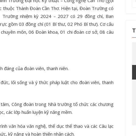
h Trường Đại học Kỹ thuật – Công nghệ Cần Thơ (gọi
T
ực thuộc Thành Đoàn Cần Thơ. Hiện tại, Đoàn Trường có
kế
 Trường nhiệm kỳ 2024 – 2027 có 29 đồng chí, Ban
q
ực gồm 03 đồng chí (01 Bí thư, 02 Phó Bí thư). Cơ cấu
ch
T
chuyên môn, 06 Đoàn khoa, 01 chi đoàn cơ sở, 08 câu
ính đáng của đoàn viên, thanh niên.
đức, lối sống và ý thức pháp luật cho đoàn viên, thanh
g tâm, Công đoàn trong Nhà trường tổ chức các chương
học, các lớp huấn luyện kỹ năng mềm.
rình văn hóa văn nghệ, thể dục thể thao và các Câu lạc
hức, kỹ năng và hoàn thiện nhân cách.
Tin tức sự kiện
Tin tức sự kiện