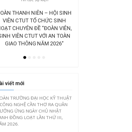
OÀN THANH NIÊN – HỘI SINH
CÔNG BỐ BAN GIÁM KHẢ
VIÊN CTUT TỔ CHỨC SINH
CHUNG KẾT CUỘC THI
OẠT CHUYÊN ĐỀ “ĐOÀN VIÊN,
TƯỞNG KHỞI NGHIỆP, Đ
SINH VIÊN CTUT VỚI AN TOÀN
SÁNG TẠO CTUT START
GIAO THÔNG NĂM 2026”
IV, NĂM 2026”
ài viết mới
OÀN TRƯỜNG ĐẠI HỌC KỸ THUẬT
 CÔNG NGHỆ CẦN THƠ RA QUÂN
ƯỞNG ỨNG NGÀY CHỦ NHẬT
ANH ĐỒNG LOẠT LẦN THỨ III,
ĂM 2026.