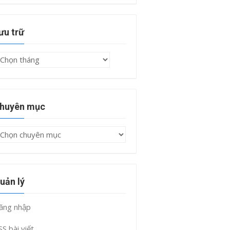
ưu trữ
ưu
rữ
huyên mục
huyên
ục
uản lý
ăng nhập
SS bài viết