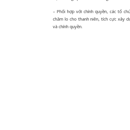
những câu chuyện đẹp
– Phối hợp với chính quyền, các tổ ch
ĐOÀN VI
chăm lo cho thanh niên, tích cực xây
BẢN TIN ĐIỆN TỬ “TUỔI TRẺ
THAM GI
và chính quyền.
VIỆT NAM NHỮNG CÂU
DỌN DẸP,
CHUYỆN ĐẸP” QUÝ II – NĂM
CƠ Q
2026