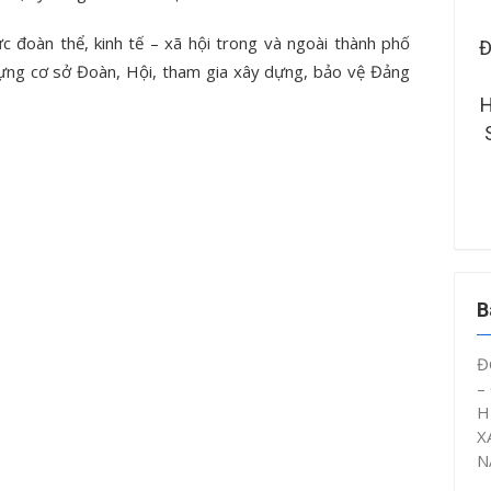
ức đoàn thể, kinh tế – xã hội trong và ngoài thành phố
ÊN, SINH VIÊN CTUT
ĐOÀN TRƯỜNG ĐẠI HỌC KỸ
Đ
 dựng cơ sở Đoàn, Hội, tham gia xây dựng, bảo vệ Đảng
A HỖ TRỢ CÔNG TÁC
THUẬT – CÔNG NGHỆ CẦN
 VỆ SINH KHUÔN VIÊN
THƠ XÂY DỰNG MÔ HÌNH
H
UAN THÀNH ĐOÀN
“TRẠM KÝ ỨC” NĂM HỌC 2025
– 2026
B
Đ
–
H
X
N