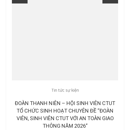
Tin tức sự kiện
CÔNG
ĐOÀN THANH NIÊN – HỘI SINH VIÊN CTUT
CÔN
TRẠM
TỔ CHỨC SINH HOẠT CHUYÊN ĐỀ “ĐOÀN
CUỘ
VIÊN, SINH VIÊN CTUT VỚI AN TOÀN GIAO
S
THÔNG NĂM 2026”