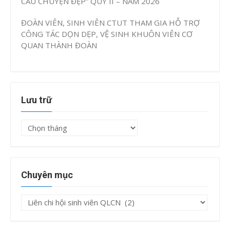
CÂU CHUYỆN ĐẸP” QUÝ II – NĂM 2026
ĐOÀN VIÊN, SINH VIÊN CTUT THAM GIA HỖ TRỢ
CÔNG TÁC DỌN DẸP, VỆ SINH KHUÔN VIÊN CƠ
QUAN THÀNH ĐOÀN
Lưu trữ
Lưu
trữ
Chuyên mục
Chuyên
mục