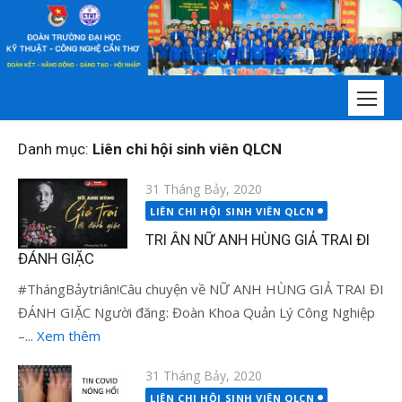
Chuyển
tới
nội
dung
Danh mục:
Liên chi hội sinh viên QLCN
Đăng
31 Tháng Bảy, 2020
vào
LIÊN CHI HỘI SINH VIÊN QLCN
TRI ÂN NỮ ANH HÙNG GIẢ TRAI ĐI
ĐÁNH GIẶC
#ThángBảytriân!Câu chuyện về NỮ ANH HÙNG GIẢ TRAI ĐI
ĐÁNH GIẶC Người đăng: Đoàn Khoa Quản Lý Công Nghiệp
–...
Xem thêm
Đăng
31 Tháng Bảy, 2020
vào
LIÊN CHI HỘI SINH VIÊN QLCN