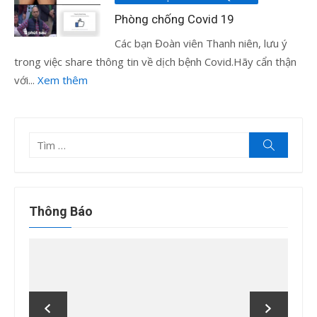
Phòng chống Covid 19
Các bạn Đoàn viên Thanh niên, lưu ý
trong việc share thông tin về dịch bệnh Covid.Hãy cẩn thận
với...
Xem thêm
Tìm
Tìm
kiếm
kết
quả
cho:
Thông Báo