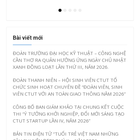
Bài viết mới
ĐOÀN TRƯỜNG ĐẠI HỌC KỸ THUẬT – CÔNG NGHỆ
CẦN THƠ RA QUÂN HƯỞNG ỨNG NGÀY CHỦ NHẬT
XANH ĐỒNG LOẠT LẦN THỨ III, NĂM 2026.
ĐOÀN THANH NIÊN – HỘI SINH VIÊN CTUT TỔ
CHỨC SINH HOẠT CHUYÊN ĐỀ “ĐOÀN VIÊN, SINH
VIÊN CTUT VỚI AN TOÀN GIAO THÔNG NĂM 2026”
CÔNG BỐ BAN GIÁM KHẢO TẠI CHUNG KẾT CUỘC
THI “Ý TƯỞNG KHỞI NGHIỆP, ĐỔI MỚI SÁNG TẠO
CTUT STARTUP LẦN IV, NĂM 2026”
BẢN TIN ĐIỆN TỬ “TUỔI TRẺ VIỆT NAM NHỮNG