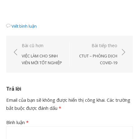
Viết bình luận
Điều
Bài cũ hơn
Bài tiếp theo
hướng
VIỆC LÀM CHO SINH
CTUT – PHÒNG DỊCH
bài
VIÊN MỚI TỐT NGHIỆP
COVID-19
viết
Trả lời
Email của bạn sẽ không được hiển thị công khai.
Các trường
bắt buộc được đánh dấu
*
Bình luận
*