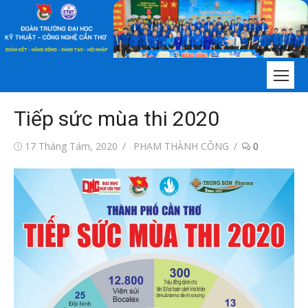
Chuyển
tới
nội
dung
Tiếp sức mùa thi 2020
Đăng
Tác
17 Tháng Tám, 2020
PHẠM THÀNH CÔNG
0
vào
giả