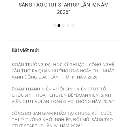
NH
IAO
SÁNG TẠO CTUT STARTUP LẦN IV, NĂM
2026”
Bài viết mới
ĐOÀN TRƯỜNG ĐẠI HỌC KỸ THUẬT – CÔNG NGHỆ
CẦN THƠ RA QUÂN HƯỞNG ỨNG NGÀY CHỦ NHẬT
XANH ĐỒNG LOẠT LẦN THỨ III, NĂM 2026.
ĐOÀN THANH NIÊN – HỘI SINH VIÊN CTUT TỔ
CHỨC SINH HOẠT CHUYÊN ĐỀ “ĐOÀN VIÊN, SINH
VIÊN CTUT VỚI AN TOÀN GIAO THÔNG NĂM 2026”
CÔNG BỐ BAN GIÁM KHẢO TẠI CHUNG KẾT CUỘC
THI “Ý TƯỞNG KHỞI NGHIỆP, ĐỔI MỚI SÁNG TẠO
CTUT STARTUP LẦN IV, NĂM 2026”