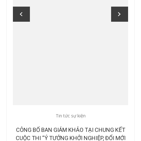
Tin tức sự kiện
Tin
CTUT
CÔNG BỐ BAN GIÁM KHẢO TẠI CHUNG KẾT
B
OÀN
CUỘC THI “Ý TƯỞNG KHỞI NGHIỆP, ĐỔI MỚI