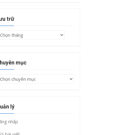
ưu trữ
ưu
rữ
huyên mục
huyên
ục
uản lý
ăng nhập
SS bài viết