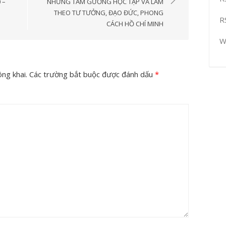
 –
NHỮNG TẤM GƯƠNG HỌC TẬP VÀ LÀM
THEO TƯ TƯỞNG, ĐẠO ĐỨC, PHONG
R
CÁCH HỒ CHÍ MINH
W
ng khai.
Các trường bắt buộc được đánh dấu
*