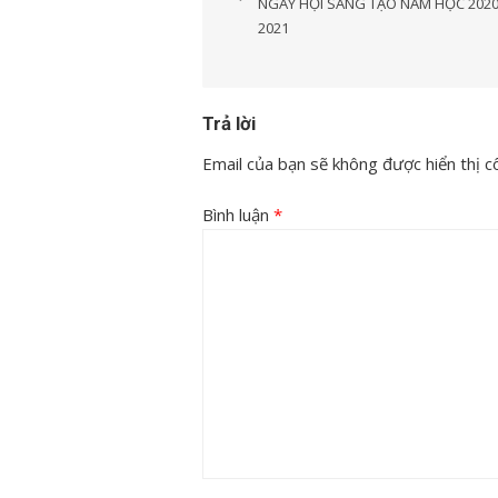
NGÀY HỘI SÁNG TẠO NĂM HỌC 2020
bài
2021
viết
Trả lời
Email của bạn sẽ không được hiển thị cô
Bình luận
*