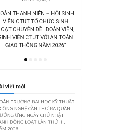
những câu chuyện đẹp
CÔNG BỐ BAN GIÁM KHẢO TẠI
BẢN TIN ĐIỆN TỬ “TUỔ
CHUNG KẾT CUỘC THI “Ý
VIỆT NAM NHỮNG C
TƯỞNG KHỞI NGHIỆP, ĐỔI MỚI
CHUYỆN ĐẸP” QUÝ II 
SÁNG TẠO CTUT STARTUP LẦN
2026
IV, NĂM 2026”
ài viết mới
OÀN TRƯỜNG ĐẠI HỌC KỸ THUẬT
 CÔNG NGHỆ CẦN THƠ RA QUÂN
ƯỞNG ỨNG NGÀY CHỦ NHẬT
ANH ĐỒNG LOẠT LẦN THỨ III,
ĂM 2026.