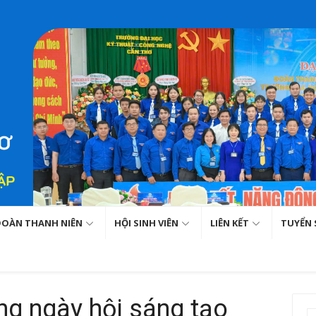
ĐOÀN THANH NIÊN
HỘI SINH VIÊN
LIÊN KẾT
TUYỂN 
ởng ngày hội sáng tạo