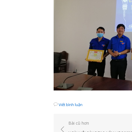
Viết bình luận
Điều
Bài cũ hơn
hướng