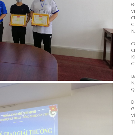
Đ
V
C
C
N
C
C
K
C
B
N
Q
Đ
G
V
T