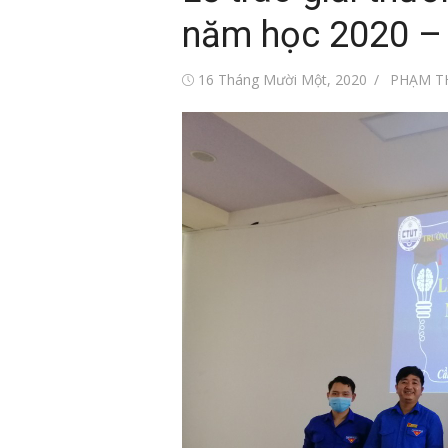
năm học 2020 –
Đăng
Tác
16 Tháng Mười Một, 2020
PHẠM T
vào
giả
i trẻ Việt Nam
Tin tức sự kiện