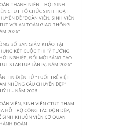
OÀN THANH NIÊN – HỘI SINH
IÊN CTUT TỔ CHỨC SINH HOẠT
HUYÊN ĐỀ “ĐOÀN VIÊN, SINH VIÊN
TUT VỚI AN TOÀN GIAO THÔNG
ĂM 2026”
ÔNG BỐ BAN GIÁM KHẢO TẠI
HUNG KẾT CUỘC THI “Ý TƯỞNG
HỞI NGHIỆP, ĐỔI MỚI SÁNG TẠO
TUT STARTUP LẦN IV, NĂM 2026”
ẢN TIN ĐIỆN TỬ “TUỔI TRẺ VIỆT
AM NHỮNG CÂU CHUYỆN ĐẸP”
UÝ II – NĂM 2026
OÀN VIÊN, SINH VIÊN CTUT THAM
IA HỖ TRỢ CÔNG TÁC DỌN DẸP,
Ệ SINH KHUÔN VIÊN CƠ QUAN
HÀNH ĐOÀN