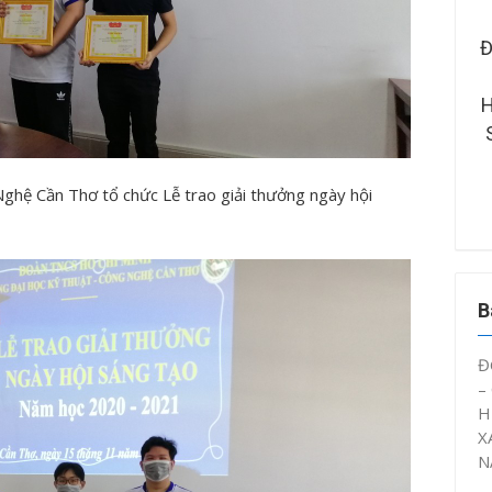
RƯỜNG ĐẠI HỌC KỸ
ĐOÀN THANH NIÊN – HỘI SINH
 – CÔNG NGHỆ CẦN
VIÊN CTUT TỔ CHỨC SINH
ÂY DỰNG MÔ HÌNH
HOẠT CHUYÊN ĐỀ “ĐOÀN VIÊN,
Ý ỨC” NĂM HỌC 2025
SINH VIÊN CTUT VỚI AN TOÀN
– 2026
GIAO THÔNG NĂM 2026”
hệ Cần Thơ tổ chức Lễ trao giải thưởng ngày hội
B
Đ
–
H
X
N