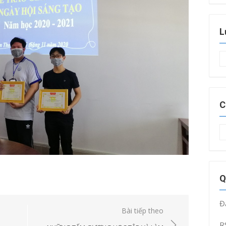
L
L
t
C
C
m
Q
Đ
Bài tiếp theo
R