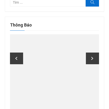
Tìm
Tìm
kiếm
kết
quả
cho:
Thông Báo