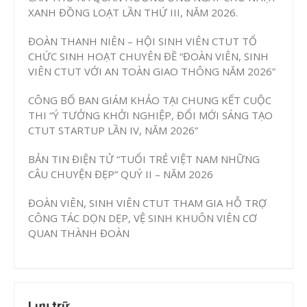
XANH ĐỒNG LOẠT LẦN THỨ III, NĂM 2026.
ĐOÀN THANH NIÊN – HỘI SINH VIÊN CTUT TỔ
CHỨC SINH HOẠT CHUYÊN ĐỀ “ĐOÀN VIÊN, SINH
VIÊN CTUT VỚI AN TOÀN GIAO THÔNG NĂM 2026”
CÔNG BỐ BAN GIÁM KHẢO TẠI CHUNG KẾT CUỘC
THI “Ý TƯỞNG KHỞI NGHIỆP, ĐỔI MỚI SÁNG TẠO
CTUT STARTUP LẦN IV, NĂM 2026”
BẢN TIN ĐIỆN TỬ “TUỔI TRẺ VIỆT NAM NHỮNG
CÂU CHUYỆN ĐẸP” QUÝ II – NĂM 2026
ĐOÀN VIÊN, SINH VIÊN CTUT THAM GIA HỖ TRỢ
CÔNG TÁC DỌN DẸP, VỆ SINH KHUÔN VIÊN CƠ
QUAN THÀNH ĐOÀN
Lưu trữ