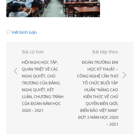
Viết bình luận
Điều
Bài cũ hơn
Bài tiếp theo
hướng
HỘI NGHỊ HỌC TẬP,
ĐOÀN TRƯỜNG ĐẠI
bài
QUÁN TRIỆT VỀ CÁC
HỌC KỸ THUẬT –
NGHỊ QUYẾT, CHỦ
CÔNG NGHỆ CẦN THƠ
viết
TRƯƠNG CỦA ĐẢNG;
TỔ CHỨC BUỔI TẬP
NGHỊ QUYẾT, KẾT
HUẤN “NÂNG CAO
LUẬN, CHƯƠNG TRÌNH
KIẾN THỨC VỀ CHỦ
CỦA ĐOÀN NĂM HỌC
QUYỀN BIÊN GIỚI,
2020 – 2021
BIỂN ĐẢO VIỆT NAM”
ĐỢT 2 NĂM HỌC 2020
– 2021