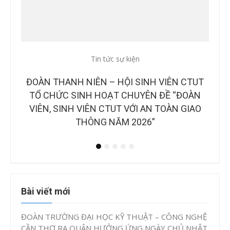
Tin tức sự kiện
Tin
CTUT
CÔNG BỐ BAN GIÁM KHẢO TẠI CHUNG KẾT
B
OÀN
CUỘC THI “Ý TƯỞNG KHỞI NGHIỆP, ĐỔI MỚI
NH
IAO
SÁNG TẠO CTUT STARTUP LẦN IV, NĂM
2026”
Bài viết mới
ĐOÀN TRƯỜNG ĐẠI HỌC KỸ THUẬT – CÔNG NGHỆ
CẦN THƠ RA QUÂN HƯỞNG ỨNG NGÀY CHỦ NHẬT