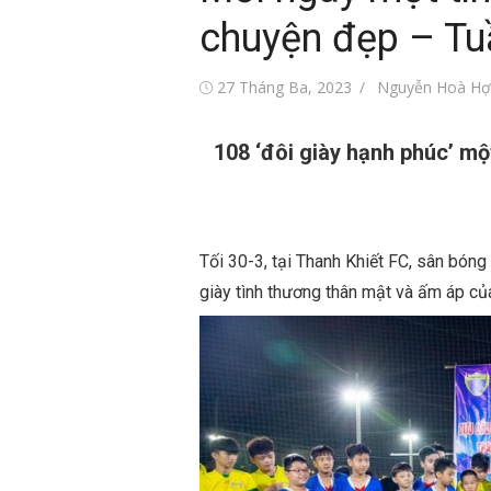
chuyện đẹp – Tu
Đăng
Tác
27 Tháng Ba, 2023
Nguyễn Hoà Hợ
vào
giả
108 ‘đôi giày hạnh phúc’ mộ
Tối 30-3, tại Thanh Khiết FC, sân bóng
giày tình thương thân mật và ấm áp củ
i trẻ Việt Nam
Tin tức sự kiện