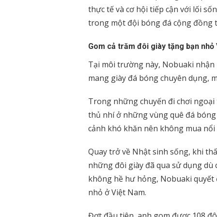
thực tế và cơ hội tiếp cận với lối
trong một đội bóng đá cộng đồng t
Gom cả trăm đôi giày tặng bạn nhỏ
Tại môi trường này, Nobuaki nhận
mang giày đá bóng chuyên dụng, mà
Trong những chuyến đi chơi ngoại t
thủ nhí ở những vùng quê đá bóng v
cảnh khó khăn nên không mua nổi g
Quay trở về Nhật sinh sống, khi thấ
những đôi giày đã qua sử dụng dù c
không hề hư hỏng, Nobuaki quyết đ
nhỏ ở Việt Nam.
Đợt đầu tiên, anh gom được 108 đôi