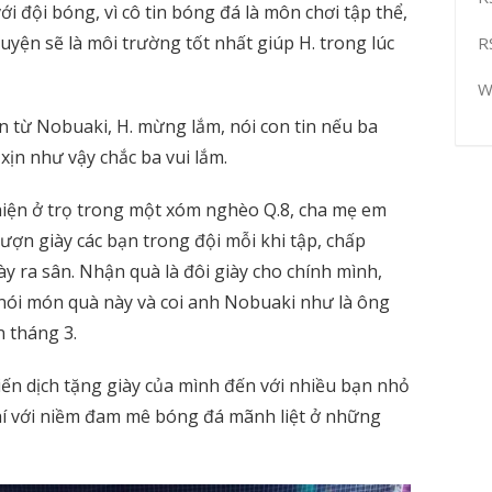
với đội bóng, vì cô tin bóng đá là môn chơi tập thể,
luyện sẽ là môi trường tốt nhất giúp H. trong lúc
R
W
 từ Nobuaki, H. mừng lắm, nói con tin nếu ba
xịn như vậy chắc ba vui lắm.
 hiện ở trọ trong một xóm nghèo Q.8, cha mẹ em
ợn giày các bạn trong đội mỗi khi tập, chấp
iày ra sân. Nhận quà là đôi giày cho chính mình,
nói món quà này và coi anh Nobuaki như là ông
n tháng 3.
ến dịch tặng giày của mình đến với nhiều bạn nhỏ
hí với niềm đam mê bóng đá mãnh liệt ở những