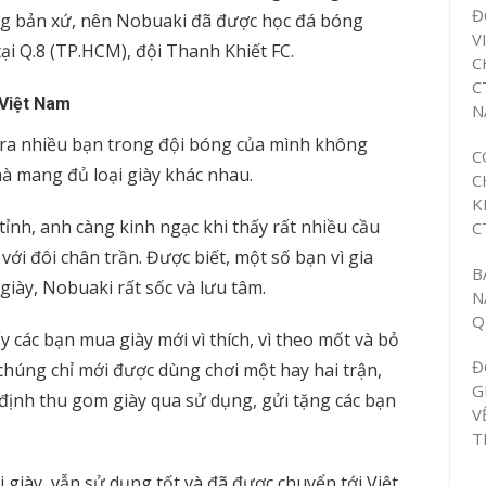
Đ
 sống bản xứ, nên Nobuaki đã được học đá bóng
V
ại Q.8 (TP.HCM), đội Thanh Khiết FC.
C
C
 Việt Nam
N
 ra nhiều bạn trong đội bóng của mình không
C
 mang đủ loại giày khác nhau.
C
K
ỉnh, anh càng kinh ngạc khi thấy rất nhiều cầu
C
ới đôi chân trần. Được biết, một số bạn vì gia
B
iày, Nobuaki rất sốc và lưu tâm.
N
Q
y các bạn mua giày mới vì thích, vì theo mốt và bỏ
Đ
húng chỉ mới được dùng chơi một hay hai trận,
G
ịnh thu gom giày qua sử dụng, gửi tặng các bạn
V
T
 giày, vẫn sử dụng tốt và đã được chuyển tới Việt