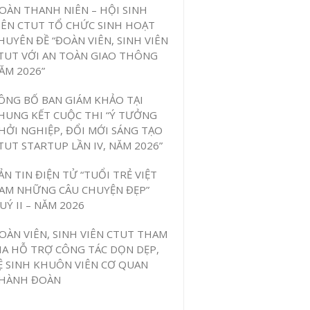
OÀN THANH NIÊN – HỘI SINH
IÊN CTUT TỔ CHỨC SINH HOẠT
HUYÊN ĐỀ “ĐOÀN VIÊN, SINH VIÊN
TUT VỚI AN TOÀN GIAO THÔNG
ĂM 2026”
ÔNG BỐ BAN GIÁM KHẢO TẠI
HUNG KẾT CUỘC THI “Ý TƯỞNG
HỞI NGHIỆP, ĐỔI MỚI SÁNG TẠO
TUT STARTUP LẦN IV, NĂM 2026”
ẢN TIN ĐIỆN TỬ “TUỔI TRẺ VIỆT
AM NHỮNG CÂU CHUYỆN ĐẸP”
UÝ II – NĂM 2026
OÀN VIÊN, SINH VIÊN CTUT THAM
IA HỖ TRỢ CÔNG TÁC DỌN DẸP,
Ệ SINH KHUÔN VIÊN CƠ QUAN
HÀNH ĐOÀN