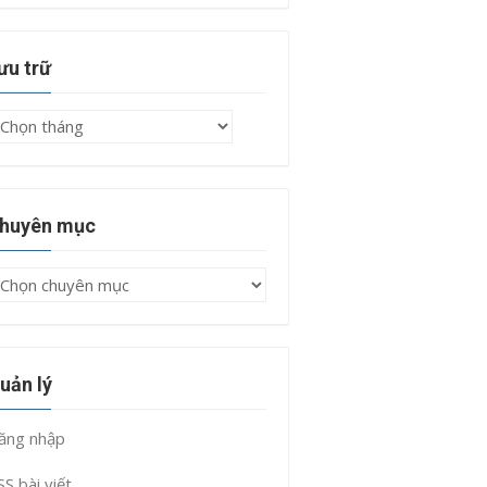
ưu trữ
ưu
rữ
huyên mục
huyên
ục
uản lý
ăng nhập
SS bài viết