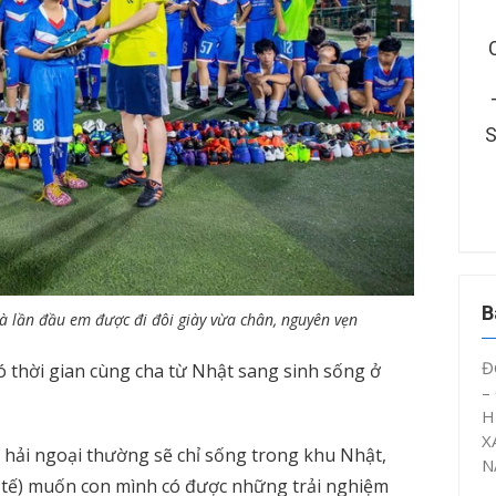
RƯỜNG ĐẠI HỌC KỸ
ĐOÀN THANH NIÊN – HỘI SINH
 – CÔNG NGHỆ CẦN
VIÊN CTUT TỔ CHỨC SINH
ÂY DỰNG MÔ HÌNH
HOẠT CHUYÊN ĐỀ “ĐOÀN VIÊN,
Ý ỨC” NĂM HỌC 2025
SINH VIÊN CTUT VỚI AN TOÀN
– 2026
GIAO THÔNG NĂM 2026”
B
à lần đầu em được đi đôi giày vừa chân, nguyên vẹn
Đ
 thời gian cùng cha từ Nhật sang sinh sống ở
–
H
X
 hải ngoại thường sẽ chỉ sống trong khu Nhật,
N
 tế) muốn con mình có được những trải nghiệm