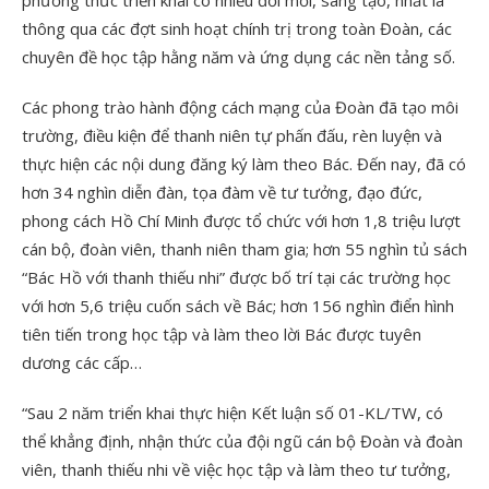
phương thức triển khai có nhiều đổi mới, sáng tạo, nhất là
thông qua các đợt sinh hoạt chính trị trong toàn Đoàn, các
chuyên đề học tập hằng năm và ứng dụng các nền tảng số.
Các phong trào hành động cách mạng của Đoàn đã tạo môi
trường, điều kiện để thanh niên tự phấn đấu, rèn luyện và
thực hiện các nội dung đăng ký làm theo Bác. Đến nay, đã có
hơn 34 nghìn diễn đàn, tọa đàm về tư tưởng, đạo đức,
phong cách Hồ Chí Minh được tổ chức với hơn 1,8 triệu lượt
cán bộ, đoàn viên, thanh niên tham gia; hơn 55 nghìn tủ sách
“Bác Hồ với thanh thiếu nhi” được bố trí tại các trường học
với hơn 5,6 triệu cuốn sách về Bác; hơn 156 nghìn điển hình
tiên tiến trong học tập và làm theo lời Bác được tuyên
dương các cấp…
“Sau 2 năm triển khai thực hiện Kết luận số 01-KL/TW, có
thể khẳng định, nhận thức của đội ngũ cán bộ Đoàn và đoàn
viên, thanh thiếu nhi về việc học tập và làm theo tư tưởng,