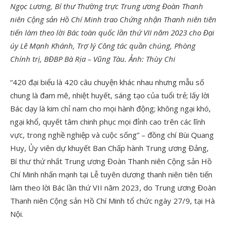
Ngọc Lương, Bí thư Thường trực Trung ương Đoàn Thanh
niên Cộng sản Hồ Chí Minh trao Chứng nhận Thanh niên tiên
tiến làm theo lời Bác toàn quốc lần thứ VII năm 2023 cho Đại
úy Lê Mạnh Khánh, Trợ lý Công tác quần chúng, Phòng
Chính trị, BĐBP Bà Rịa – Vũng Tàu. Ảnh: Thùy Chi
“420 đại biểu là 420 câu chuyện khác nhau nhưng mẫu số
chung là đam mê, nhiệt huyết, sáng tạo của tuổi trẻ; lấy lời
Bác dạy là kim chỉ nam cho mọi hành động; không ngại khó,
ngại khổ, quyết tâm chinh phục mọi đỉnh cao trên các lĩnh
vực, trong nghề nghiệp và cuộc sống” – đồng chí Bùi Quang
Huy, Ủy viên dự khuyết Ban Chấp hành Trung ương Đảng,
Bí thư thứ nhất Trung ương Đoàn Thanh niên Cộng sản Hồ
Chí Minh nhấn mạnh tại Lễ tuyên dương thanh niên tiên tiến
làm theo lời Bác lần thứ VII năm 2023, do Trung ương Đoàn
Thanh niên Cộng sản Hồ Chí Minh tổ chức ngày 27/9, tại Hà
Nội.