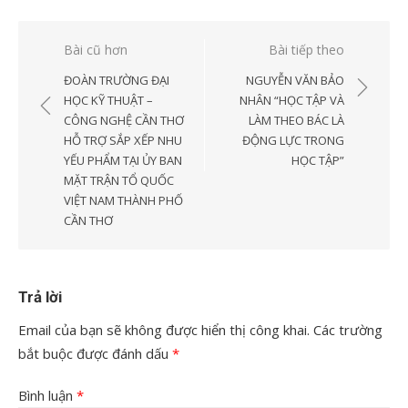
Điều
Bài cũ hơn
Bài tiếp theo
hướng
ĐOÀN TRƯỜNG ĐẠI
NGUYỄN VĂN BẢO
bài
HỌC KỸ THUẬT –
NHÂN “HỌC TẬP VÀ
CÔNG NGHỆ CẦN THƠ
LÀM THEO BÁC LÀ
viết
HỖ TRỢ SẮP XẾP NHU
ĐỘNG LỰC TRONG
YẾU PHẨM TẠI ỦY BAN
HỌC TẬP”
MẶT TRẬN TỔ QUỐC
VIỆT NAM THÀNH PHỐ
CẦN THƠ
Trả lời
Email của bạn sẽ không được hiển thị công khai.
Các trường
bắt buộc được đánh dấu
*
Bình luận
*