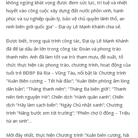
không ngừng khát vọng được đem sức lực, trí tuệ và nhiệt
huyết vào công cuộc xây dựng đất nước phồn vinh, hạnh
phúc và sự nghiệp quản lý, bảo vệ chủ quyền lãnh thổ, an
ninh biên giới quốc gia” – Đại úy Lê Mạnh Khánh chia sẻ.
Được biết, trong quá trình công tác, Đại úy Lê Mạnh Khánh
đã để lại dấu ấn lớn trong công tác Đoàn và phong trào
thanh niên. Anh đã làm tốt vai trò tham mưu, đề xuất, tổ
chức thực hiện các phong trào, chương trình, hoạt động của
tuổi trẻ BĐBP Bà Rịa – Vũng Tàu, nổi bật là: Chương trình
“Xuân Biên cương – Tết hải đảo”; “Xuân Biên phòng ấm lòng
dân bản”; “Tháng thanh niên”; “Tháng Ba biên giới”; “Thanh
niên tình nguyện Hè”; Chiến dịch “Hành quân xanh”; Chiến
dịch “Hãy làm sạch biển”; “Ngày Chủ nhật xanh”; Chương
trình “Nâng bước em tới trường”; “Phiên chợ 0 đồng – Triệu
túi an sinh”…
Mới đây nhất, thực hiện Chương trình “Xuân biên cương, hải