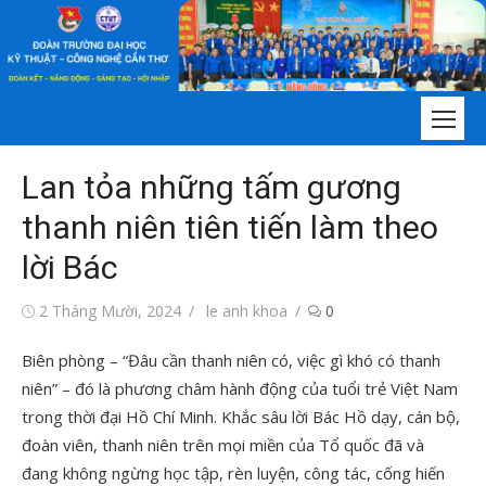
Chuyển
tới
nội
dung
Lan tỏa những tấm gương
thanh niên tiên tiến làm theo
lời Bác
Đăng
Tác
2 Tháng Mười, 2024
le anh khoa
0
vào
giả
Biên phòng – “Đâu cần thanh niên có, việc gì khó có thanh
niên” – đó là phương châm hành động của tuổi trẻ Việt Nam
trong thời đại Hồ Chí Minh. Khắc sâu lời Bác Hồ dạy, cán bộ,
đoàn viên, thanh niên trên mọi miền của Tổ quốc đã và
đang không ngừng học tập, rèn luyện, công tác, cống hiến