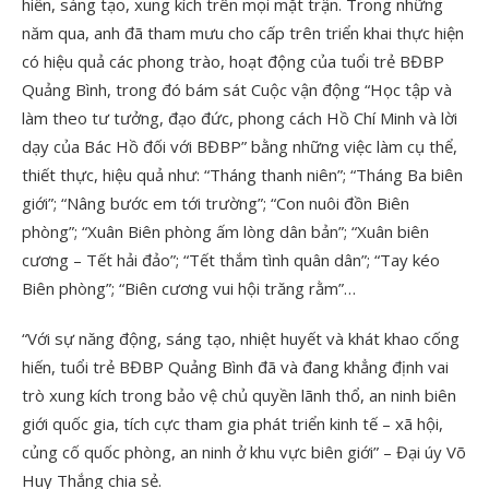
hiến, sáng tạo, xung kích trên mọi mặt trận. Trong những
năm qua, anh đã tham mưu cho cấp trên triển khai thực hiện
có hiệu quả các phong trào, hoạt động của tuổi trẻ BĐBP
Quảng Bình, trong đó bám sát Cuộc vận động “Học tập và
làm theo tư tưởng, đạo đức, phong cách Hồ Chí Minh và lời
dạy của Bác Hồ đối với BĐBP” bằng những việc làm cụ thể,
thiết thực, hiệu quả như: “Tháng thanh niên”; “Tháng Ba biên
giới”; “Nâng bước em tới trường”; “Con nuôi đồn Biên
phòng”; “Xuân Biên phòng ấm lòng dân bản”; “Xuân biên
cương – Tết hải đảo”; “Tết thắm tình quân dân”; “Tay kéo
Biên phòng”; “Biên cương vui hội trăng rằm”…
“Với sự năng động, sáng tạo, nhiệt huyết và khát khao cống
hiến, tuổi trẻ BĐBP Quảng Bình đã và đang khẳng định vai
trò xung kích trong bảo vệ chủ quyền lãnh thổ, an ninh biên
giới quốc gia, tích cực tham gia phát triển kinh tế – xã hội,
củng cố quốc phòng, an ninh ở khu vực biên giới” – Đại úy Võ
Huy Thắng chia sẻ.