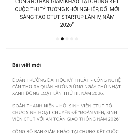
CTUT
CÔNG BỐ BAN GIÁM KHẢO TẠI CHUNG KẾT
B
OÀN
CUỘC THI “Ý TƯỞNG KHỞI NGHIỆP, ĐỔI MỚI
NH
IAO
SÁNG TẠO CTUT STARTUP LẦN IV, NĂM
2026”
Bài viết mới
ĐOÀN TRƯỜNG ĐẠI HỌC KỸ THUẬT – CÔNG NGHỆ
CẦN THƠ RA QUÂN HƯỞNG ỨNG NGÀY CHỦ NHẬT
XANH ĐỒNG LOẠT LẦN THỨ III, NĂM 2026.
ĐOÀN THANH NIÊN – HỘI SINH VIÊN CTUT TỔ
CHỨC SINH HOẠT CHUYÊN ĐỀ “ĐOÀN VIÊN, SINH
VIÊN CTUT VỚI AN TOÀN GIAO THÔNG NĂM 2026”
CÔNG BỐ BAN GIÁM KHẢO TẠI CHUNG KẾT CUỘC