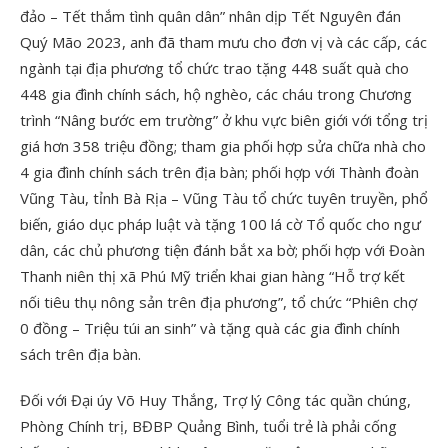
đảo – Tết thắm tình quân dân” nhân dịp Tết Nguyên đán
Quý Mão 2023, anh đã tham mưu cho đơn vị và các cấp, các
ngành tại địa phương tổ chức trao tặng 448 suất quà cho
448 gia đình chính sách, hộ nghèo, các cháu trong Chương
trình “Nâng bước em trường” ở khu vực biên giới với tổng trị
giá hơn 358 triệu đồng; tham gia phối hợp sửa chữa nhà cho
4 gia đình chính sách trên địa bàn; phối hợp với Thành đoàn
Vũng Tàu, tỉnh Bà Rịa – Vũng Tàu tổ chức tuyên truyền, phổ
biến, giáo dục pháp luật và tặng 100 lá cờ Tổ quốc cho ngư
dân, các chủ phương tiện đánh bắt xa bờ; phối hợp với Đoàn
Thanh niên thị xã Phú Mỹ triển khai gian hàng “Hỗ trợ kết
nối tiêu thụ nông sản trên địa phương”, tổ chức “Phiên chợ
0 đồng – Triệu túi an sinh” và tặng quà các gia đình chính
sách trên địa bàn.
Đối với Đại úy Võ Huy Thắng, Trợ lý Công tác quần chúng,
Phòng Chính trị, BĐBP Quảng Bình, tuổi trẻ là phải cống