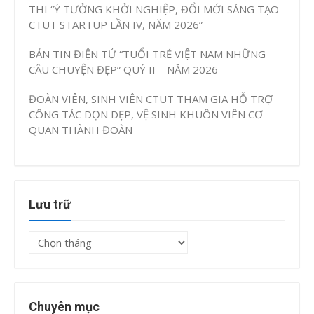
THI “Ý TƯỞNG KHỞI NGHIỆP, ĐỔI MỚI SÁNG TẠO
CTUT STARTUP LẦN IV, NĂM 2026”
BẢN TIN ĐIỆN TỬ “TUỔI TRẺ VIỆT NAM NHỮNG
CÂU CHUYỆN ĐẸP” QUÝ II – NĂM 2026
ĐOÀN VIÊN, SINH VIÊN CTUT THAM GIA HỖ TRỢ
CÔNG TÁC DỌN DẸP, VỆ SINH KHUÔN VIÊN CƠ
QUAN THÀNH ĐOÀN
Lưu trữ
Lưu
trữ
Chuyên mục