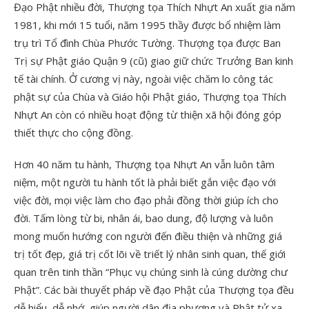
Đạo Phật nhiều đời, Thượng tọa Thích Nhựt An xuất gia năm
1981, khi mới 15 tuổi, năm 1995 thầy được bổ nhiệm làm
trụ trì Tổ đình Chùa Phước Tường. Thượng tọa được Ban
Trị sự Phật giáo Quận 9 (cũ) giao giữ chức Trưởng Ban kinh
tế tài chính. Ở cương vị này, ngoài việc chăm lo công tác
phật sự của Chùa và Giáo hội Phật giáo, Thượng tọa Thích
Nhựt An còn có nhiều hoạt động từ thiện xã hội đóng góp
thiết thực cho cộng đồng.
Hơn 40 năm tu hành, Thượng tọa Nhựt An vẫn luôn tâm
niệm, một người tu hành tốt là phải biết gắn việc đạo với
việc đời, mọi việc làm cho đạo phải đồng thời giúp ích cho
đời. Tấm lòng từ bi, nhân ái, bao dung, độ lượng và luôn
mong muốn hướng con người đến điều thiện và những giá
trị tốt đẹp, giá trị cốt lõi về triết lý nhân sinh quan, thế giới
quan trên tinh thần “Phục vụ chúng sinh là cúng dường chư
Phật”. Các bài thuyết pháp về đạo Phật của Thượng tọa đều
dễ hiểu, dễ nhớ, giúp người dân địa phương và Phật tử xa