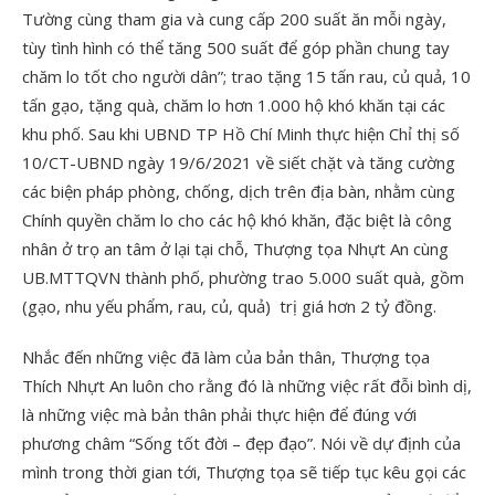
Tường cùng tham gia và cung cấp 200 suất ăn mỗi ngày,
tùy tình hình có thể tăng 500 suất để góp phần chung tay
chăm lo tốt cho người dân”; trao tặng 15 tấn rau, củ quả, 10
tấn gạo, tặng quà, chăm lo hơn 1.000 hộ khó khăn tại các
khu phố. Sau khi UBND TP Hồ Chí Minh thực hiện Chỉ thị số
10/CT-UBND ngày 19/6/2021 về siết chặt và tăng cường
các biện pháp phòng, chống, dịch trên địa bàn, nhằm cùng
Chính quyền chăm lo cho các hộ khó khăn, đặc biệt là công
nhân ở trọ an tâm ở lại tại chỗ, Thượng tọa Nhựt An cùng
UB.MTTQVN thành phố, phường trao 5.000 suất quà, gồm
(gạo, nhu yếu phẩm, rau, củ, quả) trị giá hơn 2 tỷ đồng.
Nhắc đến những việc đã làm của bản thân, Thượng tọa
Thích Nhựt An luôn cho rằng đó là những việc rất đỗi bình dị,
là những việc mà bản thân phải thực hiện để đúng với
phương châm “Sống tốt đời – đẹp đạo”. Nói về dự định của
mình trong thời gian tới, Thượng tọa sẽ tiếp tục kêu gọi các