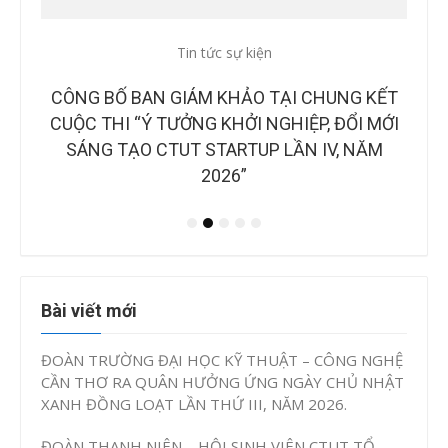
Tin tức sự kiện
Tin
CTUT
CÔNG BỐ BAN GIÁM KHẢO TẠI CHUNG KẾT
B
OÀN
CUỘC THI “Ý TƯỞNG KHỞI NGHIỆP, ĐỔI MỚI
NH
IAO
SÁNG TẠO CTUT STARTUP LẦN IV, NĂM
2026”
Bài viết mới
ĐOÀN TRƯỜNG ĐẠI HỌC KỸ THUẬT – CÔNG NGHỆ
CẦN THƠ RA QUÂN HƯỞNG ỨNG NGÀY CHỦ NHẬT
XANH ĐỒNG LOẠT LẦN THỨ III, NĂM 2026.
ĐOÀN THANH NIÊN – HỘI SINH VIÊN CTUT TỔ