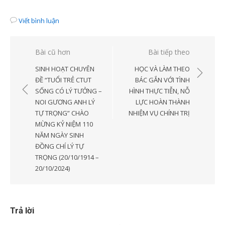
Viết bình luận
Điều
Bài cũ hơn
Bài tiếp theo
hướng
SINH HOẠT CHUYÊN
HỌC VÀ LÀM THEO
bài
ĐỀ “TUỔI TRẺ CTUT
BÁC GẮN VỚI TÌNH
SỐNG CÓ LÝ TƯỞNG –
HÌNH THỰC TIỄN, NỖ
viết
NOI GƯƠNG ANH LÝ
LỰC HOÀN THÀNH
TỰ TRỌNG” CHÀO
NHIỆM VỤ CHÍNH TRỊ
MỪNG KỶ NIỆM 110
NĂM NGÀY SINH
ĐỒNG CHÍ LÝ TỰ
TRỌNG (20/10/1914 –
20/10/2024)
Trả lời