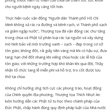
phòng thuốc nam từ thiện của chùa để chăm sóc sức khỏe
cho người bệnh ngày càng tốt hơn.
Thực hiện cuộc vận động “Người dân Thành phố Hồ Chí
Minh không xả rác ra đường và kênh rạch, vì Thành phố sạch
và giảm ngập nước”, Thượng tọa đã vận động các chư tăng
trong chùa và Phật tử phân loại rác tại nguồn và xây dựng
mô hình bảo vệ môi trường xanh – sạch – đẹp trong cơ sở
tôn giáo; không đốt, rải giấy tiền vàng mã khi có hậu sự, đưa
tang; hạn chế đốt nhang khi viếng chùa hoặc các lễ hội của
tôn giáo; với những trường hợp khó khăn khi qua đời, Thầy
nhận tổ chức tang lễ miễn phí và hỗ trợ, tro cốt được lưu
thờ tại chùa.
Không chỉ hưởng ứng tích cực các phong trào, hoạt động
của Chính quyền địa phương, Thượng tọa Thích Nhựt An
luôn hướng dẫn các Phật tử tu học theo chánh pháp của
Đức Phật, chấp hành đúng quy định pháp luật của Nhà nước