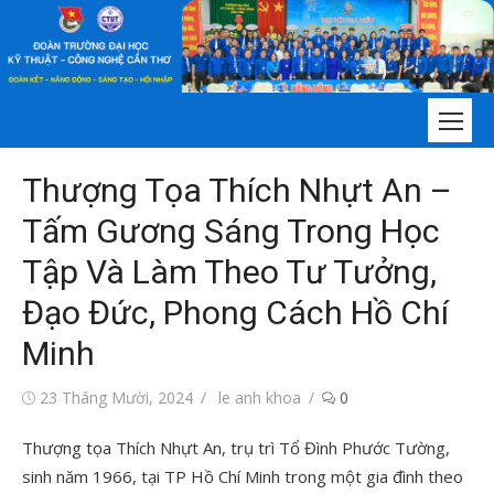
Chuyển
tới
nội
dung
Thượng Tọa Thích Nhựt An –
Tấm Gương Sáng Trong Học
Tập Và Làm Theo Tư Tưởng,
Đạo Đức, Phong Cách Hồ Chí
Minh
Đăng
Tác
23 Tháng Mười, 2024
le anh khoa
0
vào
giả
Thượng tọa Thích Nhựt An, trụ trì Tổ Đình Phước Tường,
sinh năm 1966, tại TP Hồ Chí Minh trong một gia đình theo