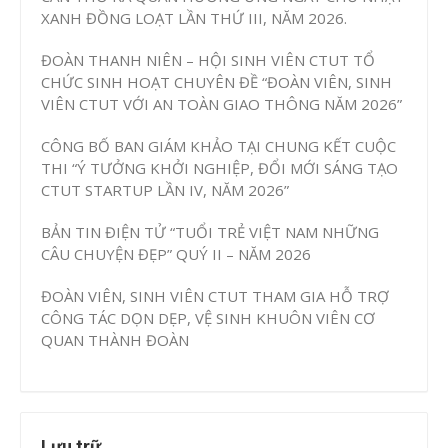
XANH ĐỒNG LOẠT LẦN THỨ III, NĂM 2026.
ĐOÀN THANH NIÊN – HỘI SINH VIÊN CTUT TỔ
CHỨC SINH HOẠT CHUYÊN ĐỀ “ĐOÀN VIÊN, SINH
VIÊN CTUT VỚI AN TOÀN GIAO THÔNG NĂM 2026”
CÔNG BỐ BAN GIÁM KHẢO TẠI CHUNG KẾT CUỘC
THI “Ý TƯỞNG KHỞI NGHIỆP, ĐỔI MỚI SÁNG TẠO
CTUT STARTUP LẦN IV, NĂM 2026”
BẢN TIN ĐIỆN TỬ “TUỔI TRẺ VIỆT NAM NHỮNG
CÂU CHUYỆN ĐẸP” QUÝ II – NĂM 2026
ĐOÀN VIÊN, SINH VIÊN CTUT THAM GIA HỖ TRỢ
CÔNG TÁC DỌN DẸP, VỆ SINH KHUÔN VIÊN CƠ
QUAN THÀNH ĐOÀN
Lưu trữ