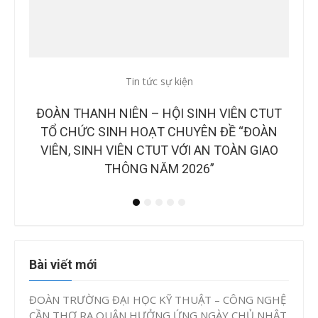
Tin tức sự kiện
Tin
CTUT
CÔNG BỐ BAN GIÁM KHẢO TẠI CHUNG KẾT
B
OÀN
CUỘC THI “Ý TƯỞNG KHỞI NGHIỆP, ĐỔI MỚI
NH
IAO
SÁNG TẠO CTUT STARTUP LẦN IV, NĂM
2026”
Bài viết mới
ĐOÀN TRƯỜNG ĐẠI HỌC KỸ THUẬT – CÔNG NGHỆ
CẦN THƠ RA QUÂN HƯỞNG ỨNG NGÀY CHỦ NHẬT