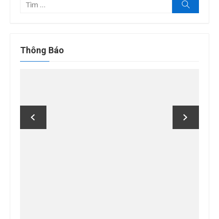
Tìm
Tìm
kiếm
kết
quả
cho:
Thông Báo