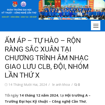
Chuyển
tới
nội
dung
ẤM ÁP – TỰ HÀO – RỘN
RÀNG SẮC XUÂN TẠI
CHƯƠNG TRÌNH ÂM NHẠC
GIAO LƯU CLB, ĐỘI, NHÓM
LẦN THỨ X
Đăng
Tác
14 Tháng Mười Hai, 2024
le anh khoa
0
vào
giả
Tối ngày
14 tháng 12 năm 2024
, tại
Hội trường A –
Trường Đại học Kỹ thuật – Công nghệ Cần Thơ
,