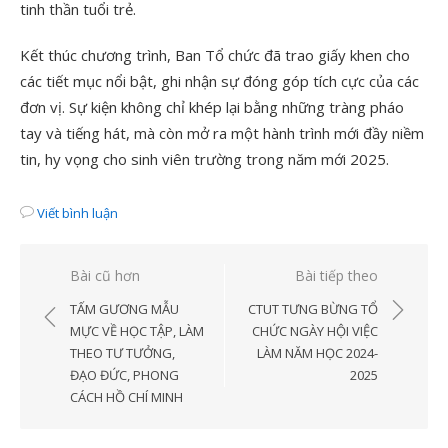
tinh thần tuổi trẻ.
Kết thúc chương trình, Ban Tổ chức đã trao giấy khen cho
các tiết mục nổi bật, ghi nhận sự đóng góp tích cực của các
đơn vị. Sự kiện không chỉ khép lại bằng những tràng pháo
tay và tiếng hát, mà còn mở ra một hành trình mới đầy niềm
tin, hy vọng cho sinh viên trường trong năm mới 2025.
Viết bình luận
Điều
Bài cũ hơn
Bài tiếp theo
hướng
TẤM GƯƠNG MẪU
CTUT TƯNG BỪNG TỔ
bài
MỰC VỀ HỌC TẬP, LÀM
CHỨC NGÀY HỘI VIỆC
THEO TƯ TƯỞNG,
LÀM NĂM HỌC 2024-
viết
ĐẠO ĐỨC, PHONG
2025
CÁCH HỒ CHÍ MINH