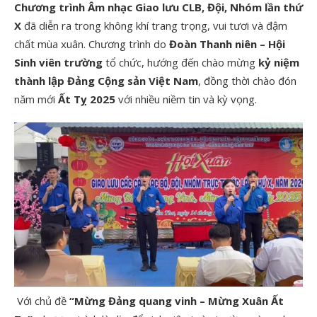
Chương trình Âm nhạc Giao lưu CLB, Đội, Nhóm lần thứ
X
đã diễn ra trong không khí trang trọng, vui tươi và đậm
chất mùa xuân. Chương trình do
Đoàn Thanh niên – Hội
Sinh viên trường
tổ chức, hướng đến chào mừng
kỷ niệm
thành lập Đảng Cộng sản Việt Nam
, đồng thời chào đón
năm mới
Ất Tỵ 2025
với nhiều niềm tin và kỳ vọng.
Với chủ đề
“Mừng Đảng quang vinh – Mừng Xuân Ất