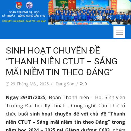
Chuyển
tới
nội
dung
SINH HOẠT CHUYÊN ĐỀ
“THANH NIÊN CTUT – SÁNG
MÃI NIỀM TIN THEO ĐẢNG”
Đăng
Tác
29 Tháng Một, 2025
Dang Son
0
vào
giả
Ngày 29/01/2025,
Đoàn Thanh niên – Hội Sinh viên
Trường Đại học Kỹ thuật – Công nghệ Cần Thơ tổ
chức buổi
sinh hoạt chuyên đề với chủ đề “Thanh
niên CTUT – Sáng mãi niềm tin theo Đảng” trong
năm học 2024 – 2025 tại Giảng đường C603
, nhằm