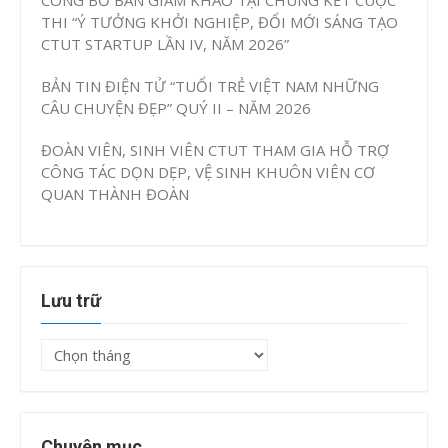
CÔNG BỐ BAN GIÁM KHẢO TẠI CHUNG KẾT CUỘC
THI “Ý TƯỞNG KHỞI NGHIỆP, ĐỔI MỚI SÁNG TẠO
CTUT STARTUP LẦN IV, NĂM 2026”
BẢN TIN ĐIỆN TỬ “TUỔI TRẺ VIỆT NAM NHỮNG
CÂU CHUYỆN ĐẸP” QUÝ II – NĂM 2026
ĐOÀN VIÊN, SINH VIÊN CTUT THAM GIA HỖ TRỢ
CÔNG TÁC DỌN DẸP, VỆ SINH KHUÔN VIÊN CƠ
QUAN THÀNH ĐOÀN
Lưu trữ
Lưu
trữ
Chuyên mục