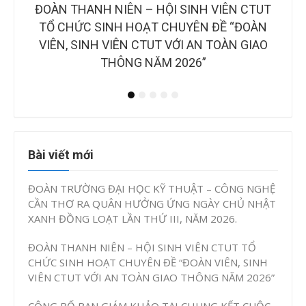
CTUT
CÔNG BỐ BAN GIÁM KHẢO TẠI CHUNG KẾT
B
OÀN
CUỘC THI “Ý TƯỞNG KHỞI NGHIỆP, ĐỔI MỚI
NH
IAO
SÁNG TẠO CTUT STARTUP LẦN IV, NĂM
2026”
Bài viết mới
ĐOÀN TRƯỜNG ĐẠI HỌC KỸ THUẬT – CÔNG NGHỆ
CẦN THƠ RA QUÂN HƯỞNG ỨNG NGÀY CHỦ NHẬT
XANH ĐỒNG LOẠT LẦN THỨ III, NĂM 2026.
ĐOÀN THANH NIÊN – HỘI SINH VIÊN CTUT TỔ
CHỨC SINH HOẠT CHUYÊN ĐỀ “ĐOÀN VIÊN, SINH
VIÊN CTUT VỚI AN TOÀN GIAO THÔNG NĂM 2026”