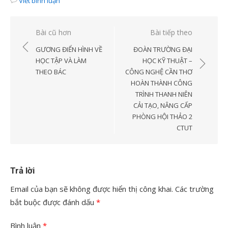
Viết bình luận
Điều
Bài cũ hơn
Bài tiếp theo
hướng
GƯƠNG ĐIỂN HÌNH VỀ
ĐOÀN TRƯỜNG ĐẠI
bài
HỌC TẬP VÀ LÀM
HỌC KỸ THUẬT –
THEO BÁC
CÔNG NGHỆ CẦN THƠ
viết
HOÀN THÀNH CÔNG
TRÌNH THANH NIÊN
CẢI TẠO, NÂNG CẤP
PHÒNG HỘI THẢO 2
CTUT
Trả lời
Email của bạn sẽ không được hiển thị công khai.
Các trường
bắt buộc được đánh dấu
*
Bình luận
*