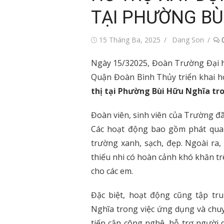
TẠI PHƯỜNG BÙ
Đăng
Tác
15 Tháng Ba, 2025
Dang Son
vào
giả
Ngày 15/32025, Đoàn Trường Đại h
Quận Đoàn Bình Thủy triển khai 
thị tại Phường Bùi Hữu Nghĩa tro
Đoàn viên, sinh viên của Trường đã
Các hoạt động bao gồm phát quan
trường xanh, sạch, đẹp. Ngoài ra,
thiếu nhi có hoàn cảnh khó khăn tr
cho các em.
Đặc biệt, hoạt động cũng tập tr
Nghĩa trong việc ứng dụng và chu
tiếp cận công nghệ, hỗ trợ người d
i trẻ Việt Nam
Tin tức sự kiện