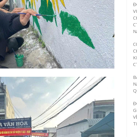
Đ
V
C
C
N
C
C
K
C
B
N
Q
Đ
G
V
T