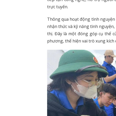
uyện đẹp
trực tuyến.
ĐOÀN VIÊN, SINH VIÊN CTUT
ĐOÀN T
Ử “TUỔI TRẺ
THAM GIA HỖ TRỢ CÔNG TÁC
THUẬT
Thông qua hoạt động tình nguyện n
HỮNG CÂU
DỌN DẸP, VỆ SINH KHUÔN VIÊN
THƠ X
nhận thức và kỹ năng tình nguyện, 
Ý II – NĂM
CƠ QUAN THÀNH ĐOÀN
“TRẠM K
thị. Đây là một đóng góp cụ thể c
phương, thể hiện vai trò xung kích