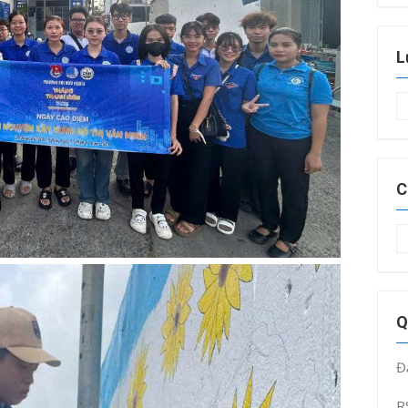
L
L
t
C
C
m
Q
Đ
R