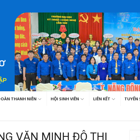
ĐOÀN THANH NIÊN
HỘI SINH VIÊN
LIÊN KẾT
TUYỂN 
NG VĂN MINH ĐÔ THỊ