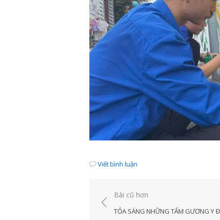
Viết bình luận
Điều
Bài cũ hơn
hướng
TỎA SÁNG NHỮNG TẤM GƯƠNG Y 