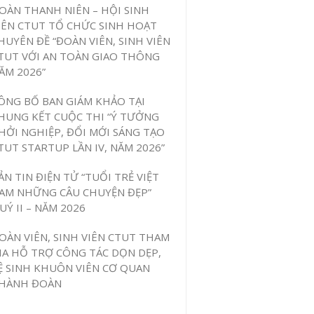
OÀN THANH NIÊN – HỘI SINH
IÊN CTUT TỔ CHỨC SINH HOẠT
HUYÊN ĐỀ “ĐOÀN VIÊN, SINH VIÊN
TUT VỚI AN TOÀN GIAO THÔNG
ĂM 2026”
ÔNG BỐ BAN GIÁM KHẢO TẠI
HUNG KẾT CUỘC THI “Ý TƯỞNG
HỞI NGHIỆP, ĐỔI MỚI SÁNG TẠO
TUT STARTUP LẦN IV, NĂM 2026”
ẢN TIN ĐIỆN TỬ “TUỔI TRẺ VIỆT
AM NHỮNG CÂU CHUYỆN ĐẸP”
UÝ II – NĂM 2026
OÀN VIÊN, SINH VIÊN CTUT THAM
IA HỖ TRỢ CÔNG TÁC DỌN DẸP,
Ệ SINH KHUÔN VIÊN CƠ QUAN
HÀNH ĐOÀN