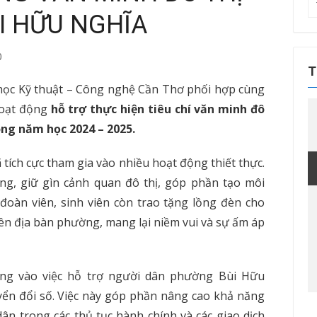
T
I HỮU NGHĨA
kế
q
ch
0
T
ọc Kỹ thuật – Công nghệ Cần Thơ phối hợp cùng
hoạt động
hỗ trợ thực hiện tiêu chí văn minh đô
ng năm học 2024 – 2025.
 tích cực tham gia vào nhiều hoạt động thiết thực.
g, giữ gìn cảnh quan đô thị, góp phần tạo môi
 đoàn viên, sinh viên còn trao tặng lồng đèn cho
ên địa bàn phường, mang lại niềm vui và sự ấm áp
ung vào việc hỗ trợ người dân phường Bùi Hữu
yển đổi số. Việc này góp phần nâng cao khả năng
ân trong các thủ tục hành chính và các giao dịch
Tin tức sự kiện
Tin tức sự kiện