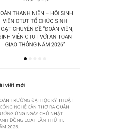
những câu chuyện đẹp
CÔNG BỐ BAN GIÁM KHẢO TẠI
BẢN TIN ĐIỆN TỬ “TUỔ
CHUNG KẾT CUỘC THI “Ý
VIỆT NAM NHỮNG C
TƯỞNG KHỞI NGHIỆP, ĐỔI MỚI
CHUYỆN ĐẸP” QUÝ II 
SÁNG TẠO CTUT STARTUP LẦN
2026
IV, NĂM 2026”
ài viết mới
OÀN TRƯỜNG ĐẠI HỌC KỸ THUẬT
 CÔNG NGHỆ CẦN THƠ RA QUÂN
ƯỞNG ỨNG NGÀY CHỦ NHẬT
ANH ĐỒNG LOẠT LẦN THỨ III,
ĂM 2026.