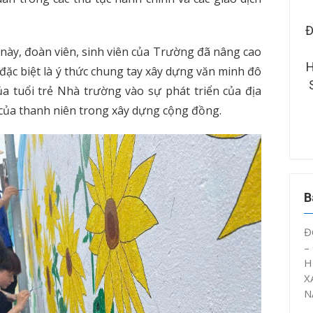
RƯỜNG ĐẠI HỌC KỸ
ĐOÀN THANH NIÊN – HỘI SINH
 – CÔNG NGHỆ CẦN
VIÊN CTUT TỔ CHỨC SINH
ày, đoàn viên, sinh viên của Trường đã nâng cao
ÂY DỰNG MÔ HÌNH
HOẠT CHUYÊN ĐỀ “ĐOÀN VIÊN,
đặc biệt là ý thức chung tay xây dựng văn minh đô
Ý ỨC” NĂM HỌC 2025
SINH VIÊN CTUT VỚI AN TOÀN
ủa tuổi trẻ Nhà trường vào sự phát triển của địa
– 2026
GIAO THÔNG NĂM 2026”
 của thanh niên trong xây dựng cộng đồng.
B
Đ
–
H
X
N