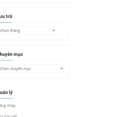
ưu trữ
ưu
rữ
huyên mục
huyên
ục
uản lý
ăng nhập
SS bài viết