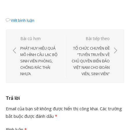
Viết bình luận
Điều
Bài cũ hơn
Bài tiếp theo
hướng
PHÁT HUY HIỆU QUẢ
TỔ CHỨC CHUYÊN ĐỀ
bài
MÔ HÌNH CÂU LẠC BỘ
“TUYÊN TRUYỀN VỀ
SINH VIÊN PHÒNG,
CHỦ QUYỀN BIỂN ĐẢO
viết
CHỐNG RÁC THẢI
VIỆT NAM CHO ĐOÀN
NHỰA
VIÊN, SINH VIÊN”
Trả lời
Email của bạn sẽ không được hiển thị công khai.
Các trường
bắt buộc được đánh dấu
*
Bình luận
*