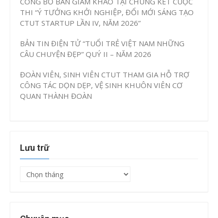
CÔNG BỐ BAN GIÁM KHẢO TẠI CHUNG KẾT CUỘC
THI “Ý TƯỞNG KHỞI NGHIỆP, ĐỔI MỚI SÁNG TẠO
CTUT STARTUP LẦN IV, NĂM 2026”
BẢN TIN ĐIỆN TỬ “TUỔI TRẺ VIỆT NAM NHỮNG
CÂU CHUYỆN ĐẸP” QUÝ II – NĂM 2026
ĐOÀN VIÊN, SINH VIÊN CTUT THAM GIA HỖ TRỢ
CÔNG TÁC DỌN DẸP, VỆ SINH KHUÔN VIÊN CƠ
QUAN THÀNH ĐOÀN
Lưu trữ
Lưu
trữ