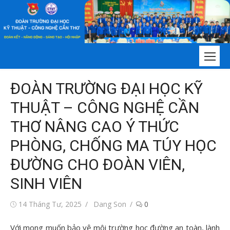
Chuyển
tới
nội
dung
ĐOÀN TRƯỜNG ĐẠI HỌC KỸ
THUẬT – CÔNG NGHỆ CẦN
THƠ NÂNG CAO Ý THỨC
PHÒNG, CHỐNG MA TÚY HỌC
ĐƯỜNG CHO ĐOÀN VIÊN,
SINH VIÊN
Đăng
Tác
14 Tháng Tư, 2025
Dang Son
0
vào
giả
Với mong muốn bảo vệ môi trường học đường an toàn, lành