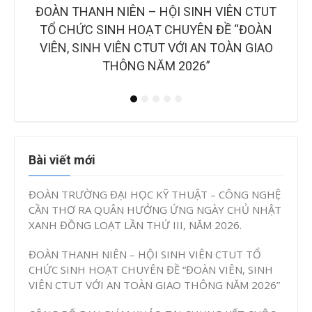
CTUT
CÔNG BỐ BAN GIÁM KHẢO TẠI CHUNG KẾT
B
OÀN
CUỘC THI “Ý TƯỞNG KHỞI NGHIỆP, ĐỔI MỚI
NH
IAO
SÁNG TẠO CTUT STARTUP LẦN IV, NĂM
2026”
Bài viết mới
ĐOÀN TRƯỜNG ĐẠI HỌC KỸ THUẬT – CÔNG NGHỆ
CẦN THƠ RA QUÂN HƯỞNG ỨNG NGÀY CHỦ NHẬT
XANH ĐỒNG LOẠT LẦN THỨ III, NĂM 2026.
ĐOÀN THANH NIÊN – HỘI SINH VIÊN CTUT TỔ
CHỨC SINH HOẠT CHUYÊN ĐỀ “ĐOÀN VIÊN, SINH
VIÊN CTUT VỚI AN TOÀN GIAO THÔNG NĂM 2026”