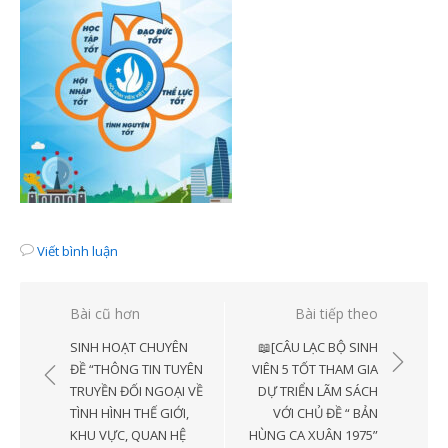
Viết bình luận
Điều
Bài cũ hơn
Bài tiếp theo
hướng
SINH HOẠT CHUYÊN
📖[CÂU LẠC BỘ SINH
bài
ĐỀ “THÔNG TIN TUYÊN
VIÊN 5 TỐT THAM GIA
TRUYỀN ĐỐI NGOẠI VỀ
DỰ TRIỂN LÃM SÁCH
viết
TÌNH HÌNH THẾ GIỚI,
VỚI CHỦ ĐỀ “ BẢN
KHU VỰC, QUAN HỆ
HÙNG CA XUÂN 1975”