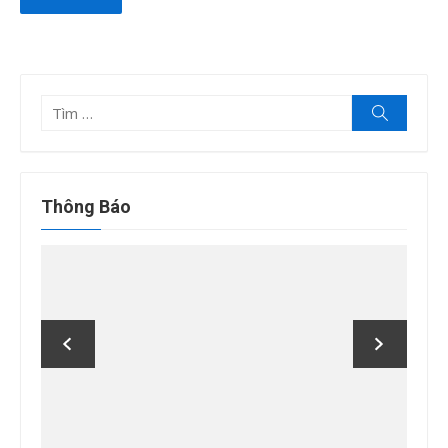
Tìm
Tìm
kiếm
kết
quả
cho:
Thông Báo