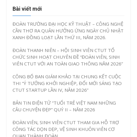
Bài viết mới
ĐOÀN TRƯỜNG ĐẠI HỌC KỸ THUẬT – CÔNG NGHỆ
CẦN THƠ RA QUÂN HƯỞNG ỨNG NGÀY CHỦ NHẬT
XANH ĐỒNG LOẠT LẦN THỨ III, NĂM 2026.
ĐOÀN THANH NIÊN – HỘI SINH VIÊN CTUT TỔ
CHỨC SINH HOẠT CHUYÊN ĐỀ “ĐOÀN VIÊN, SINH
VIÊN CTUT VỚI AN TOÀN GIAO THÔNG NĂM 2026”
CÔNG BỐ BAN GIÁM KHẢO TẠI CHUNG KẾT CUỘC
THI “Ý TƯỞNG KHỞI NGHIỆP, ĐỔI MỚI SÁNG TẠO
CTUT STARTUP LẦN IV, NĂM 2026”
BẢN TIN ĐIỆN TỬ “TUỔI TRẺ VIỆT NAM NHỮNG
CÂU CHUYỆN ĐẸP” QUÝ II – NĂM 2026
ĐOÀN VIÊN, SINH VIÊN CTUT THAM GIA HỖ TRỢ
CÔNG TÁC DỌN DẸP, VỆ SINH KHUÔN VIÊN CƠ
QUAN THÀNH ĐOÀN