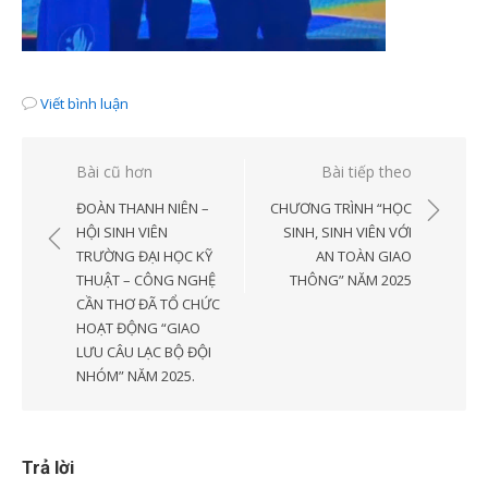
Viết bình luận
Điều
Bài cũ hơn
Bài tiếp theo
hướng
ĐOÀN THANH NIÊN –
CHƯƠNG TRÌNH “HỌC
bài
HỘI SINH VIÊN
SINH, SINH VIÊN VỚI
TRƯỜNG ĐẠI HỌC KỸ
AN TOÀN GIAO
viết
THUẬT – CÔNG NGHỆ
THÔNG” NĂM 2025
CẦN THƠ ĐÃ TỔ CHỨC
HOẠT ĐỘNG “GIAO
LƯU CÂU LẠC BỘ ĐỘI
NHÓM” NĂM 2025.
Trả lời