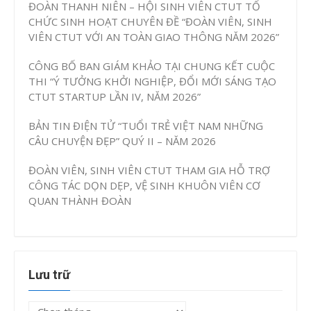
ĐOÀN THANH NIÊN – HỘI SINH VIÊN CTUT TỔ
CHỨC SINH HOẠT CHUYÊN ĐỀ “ĐOÀN VIÊN, SINH
VIÊN CTUT VỚI AN TOÀN GIAO THÔNG NĂM 2026”
CÔNG BỐ BAN GIÁM KHẢO TẠI CHUNG KẾT CUỘC
THI “Ý TƯỞNG KHỞI NGHIỆP, ĐỔI MỚI SÁNG TẠO
CTUT STARTUP LẦN IV, NĂM 2026”
BẢN TIN ĐIỆN TỬ “TUỔI TRẺ VIỆT NAM NHỮNG
CÂU CHUYỆN ĐẸP” QUÝ II – NĂM 2026
ĐOÀN VIÊN, SINH VIÊN CTUT THAM GIA HỖ TRỢ
CÔNG TÁC DỌN DẸP, VỆ SINH KHUÔN VIÊN CƠ
QUAN THÀNH ĐOÀN
Lưu trữ
Lưu