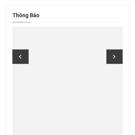
quả
cho:
Thông Báo