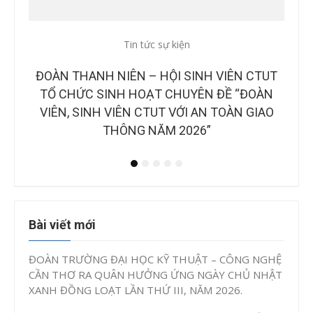
Tin tức sự kiện
Tin
CTUT
CÔNG BỐ BAN GIÁM KHẢO TẠI CHUNG KẾT
B
OÀN
CUỘC THI “Ý TƯỞNG KHỞI NGHIỆP, ĐỔI MỚI
NH
IAO
SÁNG TẠO CTUT STARTUP LẦN IV, NĂM
2026”
Bài viết mới
ĐOÀN TRƯỜNG ĐẠI HỌC KỸ THUẬT – CÔNG NGHỆ
CẦN THƠ RA QUÂN HƯỞNG ỨNG NGÀY CHỦ NHẬT
XANH ĐỒNG LOẠT LẦN THỨ III, NĂM 2026.