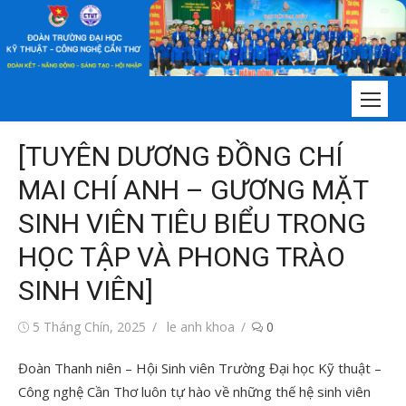
Chuyển
tới
nội
dung
[TUYÊN DƯƠNG ĐỒNG CHÍ
MAI CHÍ ANH – GƯƠNG MẶT
SINH VIÊN TIÊU BIỂU TRONG
HỌC TẬP VÀ PHONG TRÀO
SINH VIÊN]
Đăng
Tác
5 Tháng Chín, 2025
le anh khoa
0
vào
giả
Đoàn Thanh niên – Hội Sinh viên Trường Đại học Kỹ thuật –
Công nghệ Cần Thơ luôn tự hào về những thế hệ sinh viên