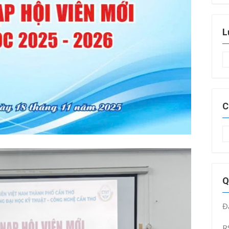
L
L
t
C
C
m
Q
Đ
R