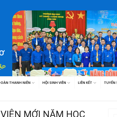
ĐOÀN THANH NIÊN
HỘI SINH VIÊN
LIÊN KẾT
TUYỂN 
I VIÊN MỚI NĂM HỌC