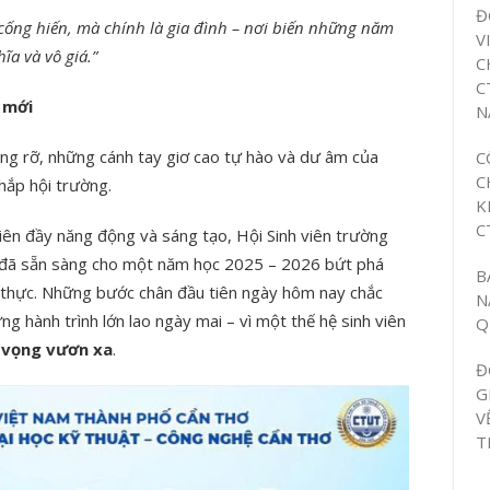
Đ
 cống hiến, mà chính là gia đình – nơi biến những năm
V
ĩa và vô giá.”
C
C
 mới
N
ạng rỡ, những cánh tay giơ cao tự hào và dư âm của
C
C
hắp hội trường.
K
C
 viên đầy năng động và sáng tạo, Hội Sinh viên trường
 đã sẵn sàng cho một năm học 2025 – 2026 bứt phá
B
t thực. Những bước chân đầu tiên ngày hôm nay chắc
N
g hành trình lớn lao ngày mai – vì một thế hệ sinh viên
Q
t vọng vươn xa
.
Đ
G
V
T