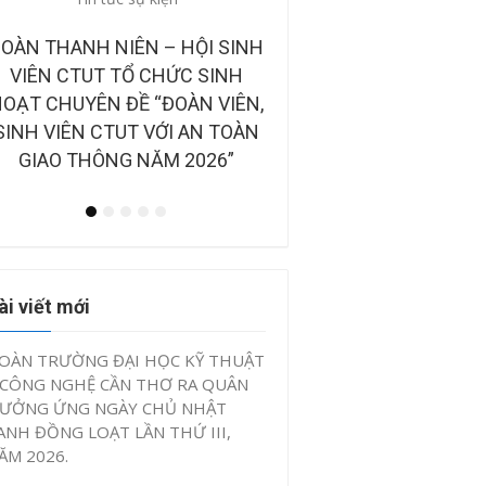
những câu chuyện đẹp
CÔNG BỐ BAN GIÁM KHẢO TẠI
BẢN TIN ĐIỆN TỬ “TUỔ
CHUNG KẾT CUỘC THI “Ý
VIỆT NAM NHỮNG C
TƯỞNG KHỞI NGHIỆP, ĐỔI MỚI
CHUYỆN ĐẸP” QUÝ II 
SÁNG TẠO CTUT STARTUP LẦN
2026
IV, NĂM 2026”
ài viết mới
OÀN TRƯỜNG ĐẠI HỌC KỸ THUẬT
 CÔNG NGHỆ CẦN THƠ RA QUÂN
ƯỞNG ỨNG NGÀY CHỦ NHẬT
ANH ĐỒNG LOẠT LẦN THỨ III,
ĂM 2026.