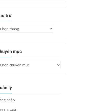
ưu trữ
ưu
rữ
huyên mục
huyên
ục
uản lý
ăng nhập
SS bài viết