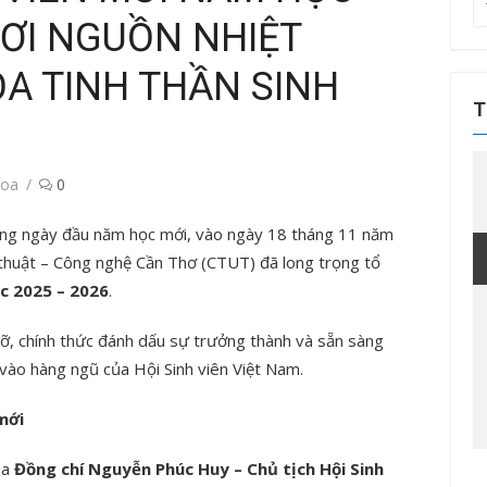
T
HƠI NGUỒN NHIỆT
kế
q
ỎA TINH THẦN SINH
ch
T
hoa
0
hững ngày đầu năm học mới, vào ngày 18 tháng 11 năm
 thuật – Công nghệ Cần Thơ (CTUT) đã long trọng tổ
ọc 2025 – 2026
.
rỡ, chính thức đánh dấu sự trưởng thành và sẵn sàng
ào hàng ngũ của Hội Sinh viên Việt Nam.
mới
ủa
Đồng chí Nguyễn Phúc Huy – Chủ tịch Hội Sinh
Tin tức sự kiện
Tin tức sự kiện