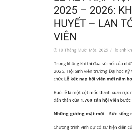
2025 – 2026: K
HUYẾT – LAN T
VIÊN
Đăng
Tác
18 Tháng Mười Một, 2025
le anh k
vào
giả
Trong không khí thi đua sôi nổi của n
2025, Hội Sinh viên trường Đại học Kỹ
chức
Lễ kết nạp hội viên mới năm h
Buổi lễ là một cột mốc thanh xuân rực 
dấn thân của
1.760 tân hội viên
bước v
Những gương mặt mới – Sức sống 
Chương trình vinh dự có sự hiện diện c
i trẻ Việt Nam
Tin tức sự kiện