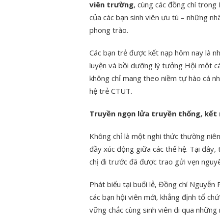
viên trường
, cùng các đồng chí trong
uyện đẹp
của các bạn sinh viên ưu tú – những nhâ
ĐOÀN VIÊN, SINH VIÊN CTUT
ĐOÀN T
phong trào.
Ử “TUỔI TRẺ
THAM GIA HỖ TRỢ CÔNG TÁC
THUẬT
HỮNG CÂU
DỌN DẸP, VỆ SINH KHUÔN VIÊN
THƠ X
Các bạn trẻ được kết nạp hôm nay là nhữ
Ý II – NĂM
CƠ QUAN THÀNH ĐOÀN
“TRẠM K
luyện và bồi dưỡng lý tưởng Hội một c
không chỉ mang theo niềm tự hào cá nh
hệ trẻ CTUT.
Truyền ngọn lửa truyền thống, kết
Không chỉ là một nghi thức thường niên,
đầy xúc động giữa các thế hệ. Tại đây, 
chị đi trước đã được trao gửi vẹn nguyê
Phát biểu tại buổi lễ, Đồng chí Nguyễn
các bạn hội viên mới, khẳng định tổ chứ
vững chắc cùng sinh viên đi qua những 