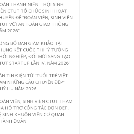
OÀN THANH NIÊN – HỘI SINH
IÊN CTUT TỔ CHỨC SINH HOẠT
HUYÊN ĐỀ “ĐOÀN VIÊN, SINH VIÊN
TUT VỚI AN TOÀN GIAO THÔNG
ĂM 2026”
ÔNG BỐ BAN GIÁM KHẢO TẠI
HUNG KẾT CUỘC THI “Ý TƯỞNG
HỞI NGHIỆP, ĐỔI MỚI SÁNG TẠO
TUT STARTUP LẦN IV, NĂM 2026”
ẢN TIN ĐIỆN TỬ “TUỔI TRẺ VIỆT
AM NHỮNG CÂU CHUYỆN ĐẸP”
UÝ II – NĂM 2026
OÀN VIÊN, SINH VIÊN CTUT THAM
IA HỖ TRỢ CÔNG TÁC DỌN DẸP,
Ệ SINH KHUÔN VIÊN CƠ QUAN
HÀNH ĐOÀN