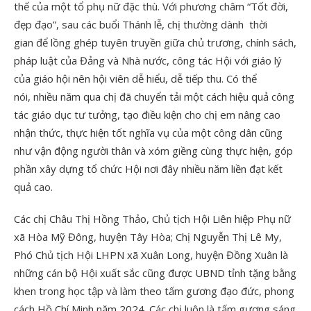
thế của một tổ phụ nữ đặc thù. Với phương châm “Tốt đời,
đẹp đạo”, sau các buổi Thánh lễ, chị thường dành thời
gian để lồng ghép tuyên truyền giữa chủ trương, chính sách,
pháp luật của Đảng và Nhà nước, công tác Hội với giáo lý
của giáo hội nên hội viên dễ hiểu, dễ tiếp thu. Có thể
nói, nhiều năm qua chị đã chuyển tải một cách hiệu quả công
tác giáo dục tư tưởng, tạo điều kiện cho chị em nâng cao
nhận thức, thực hiện tốt nghĩa vụ của một công dân cũng
như vận động người thân và xóm giềng cùng thực hiện, góp
phần xây dựng tổ chức Hội nơi đây nhiều năm liền đạt kết
quả cao.
Các chị Châu Thị Hồng Thảo, Chủ tịch Hội Liên hiệp Phụ nữ
xã Hòa Mỹ Đông, huyện Tây Hòa; Chị Nguyễn Thị Lê My,
Phó Chủ tịch Hội LHPN xã Xuân Long, huyện Đồng Xuân là
những cán bộ Hội xuất sắc cũng được UBND tỉnh tặng bằng
khen trong học tập và làm theo tấm gương đạo đức, phong
cách Hồ Chí Minh năm 2024. Các chị luôn là tấm gương sáng