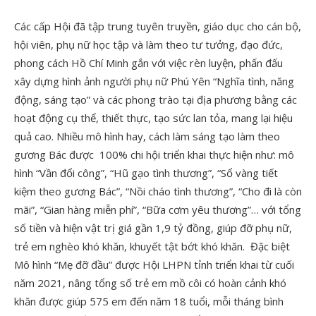
Các cấp Hội đã tập trung tuyên truyền, giáo dục cho cán bộ,
hội viên, phụ nữ học tập và làm theo tư tưởng, đạo đức,
phong cách Hồ Chí Minh gắn với việc rèn luyện, phấn đấu
xây dựng hình ảnh người phụ nữ Phú Yên “Nghĩa tình, năng
động, sáng tạo” và các phong trào tại địa phương bằng các
hoạt động cụ thể, thiết thực, tạo sức lan tỏa, mang lại hiệu
quả cao. Nhiều mô hình hay, cách làm sáng tạo làm theo
gương Bác được 100% chi hội triển khai thực hiện như: mô
hình “Vần đổi công”, “Hũ gạo tình thương”, “Sổ vàng tiết
kiệm theo gương Bác”, “Nồi cháo tình thương”, “Cho đi là còn
mãi”, “Gian hàng miễn phí”, “Bữa cơm yêu thương”… với tổng
số tiền và hiện vật trị giá gần 1,9 tỷ đồng, giúp đỡ phụ nữ,
trẻ em nghèo khó khăn, khuyết tật bớt khó khăn. Đặc biệt
Mô hình “Mẹ đỡ đầu” được Hội LHPN tỉnh triển khai từ cuối
năm 2021, nâng tổng số trẻ em mồ côi có hoàn cảnh khó
khăn được giúp 575 em đến năm 18 tuổi, mỗi tháng bình