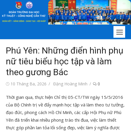
Chuyển
tới
nội
dung
Phú Yên: Những điển hình phụ
nữ tiêu biểu học tập và làm
theo gương Bác
Đăng
Tác
10 Tháng Ba, 2026
Đặng Hoàng Minh
0
vào
giả
Thời gian qua, thực hiện Chỉ thị 05-CT/TW ngày 15/5/2016
của Bộ Chính trị về đẩy mạnh học tập và làm theo tư tưởng,
đạo đức, phong cách Hồ Chí Minh, các cấp Hội Phụ nữ Phú
Yên đã triển khai nhiều phong trào thi đua, việc làm thiết
thực góp phần lan tỏa lối sống đẹp, việc làm ý nghĩa được