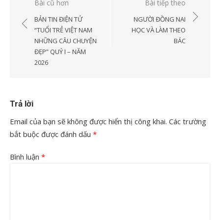
Điều
Bài cũ hơn
Bài tiếp theo
hướng
BẢN TIN ĐIỆN TỬ
NGƯỜI ĐỒNG NAI
bài
“TUỔI TRẺ VIỆT NAM
HỌC VÀ LÀM THEO
NHỮNG CÂU CHUYỆN
BÁC
viết
ĐẸP” QUÝ I – NĂM
2026
Trả lời
Email của bạn sẽ không được hiển thị công khai.
Các trường
bắt buộc được đánh dấu
*
Bình luận
*