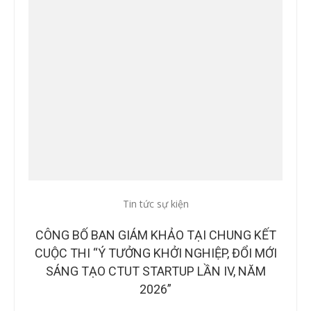
Tin tức sự kiện
Tin
CTUT
CÔNG BỐ BAN GIÁM KHẢO TẠI CHUNG KẾT
B
OÀN
CUỘC THI “Ý TƯỞNG KHỞI NGHIỆP, ĐỔI MỚI
NH
IAO
SÁNG TẠO CTUT STARTUP LẦN IV, NĂM
2026”