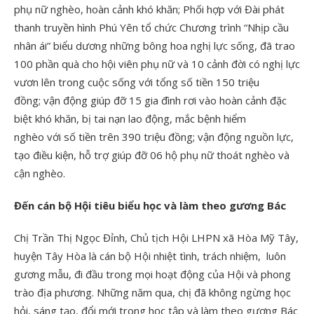
phụ nữ nghèo, hoàn cảnh khó khăn; Phối hợp với Đài phát
thanh truyền hình Phú Yên tổ chức Chương trình “Nhịp cầu
nhân ái” biểu dương những bông hoa nghị lực sống, đã trao
100 phần quà cho hội viên phụ nữ và 10 cảnh đời có nghị lực
vươn lên trong cuộc sống với tổng số tiền 150 triệu
đồng; vận động giúp đỡ 15 gia đình rơi vào hoàn cảnh đặc
biệt khó khăn, bị tai nạn lao động, mắc bệnh hiểm
nghèo với số tiền trên 390 triệu đồng; vận động nguồn lực,
tạo điều kiện, hỗ trợ giúp đỡ 06 hộ phụ nữ thoát nghèo và
cận nghèo.
Đến
cán bộ Hội
tiêu biểu học và làm theo gương Bác
Chị Trần Thị Ngọc Đỉnh, Chủ tịch Hội LHPN xã Hòa Mỹ Tây,
huyện Tây Hòa là cán bộ Hội nhiệt tình, trách nhiệm, luôn
gương mẫu, đi đầu trong mọi hoạt động của Hội và phong
trào địa phương. Những năm qua, chị đã không ngừng học
hỏi, sáng tạo, đổi mới trong học tập và làm theo gương Bác