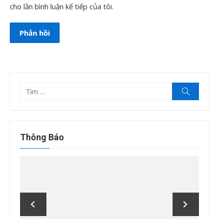
cho lần bình luận kế tiếp của tôi.
Tìm
Tìm
kiếm
kết
quả
cho:
Thông Báo