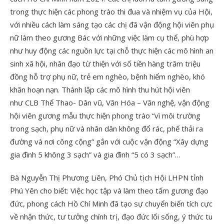
trong thực hiện các phong trào thi đua và nhiệm vụ của Hội,
với nhiều cách làm sáng tạo các chị đã vận động hội viên phụ
nữ làm theo gương Bác với những việc làm cụ thể, phù hợp
như huy động các nguồn lực tại chỗ thực hiện các mô hình an
sinh xã hội, nhân đạo từ thiện với số tiền hàng trăm triệu
đồng hỗ trợ phụ nữ, trẻ em nghèo, bệnh hiểm nghèo, khó
khăn hoạn nạn. Thành lập các mô hình thu hút hội viên
như CLB Thể Thao- Dân vũ, Văn Hóa – Văn nghệ, vận động
hội viên gương mẫu thực hiện phong trào “vì môi trường
trong sạch, phụ nữ và nhân dân không đổ rác, phế thải ra
đường và nơi công cộng” gắn với cuộc vận động “Xây dựng
gia đình 5 không 3 sạch” và gia đình “5 có 3 sạch”…
Bà Nguyễn Thị Phương Liên, Phó Chủ tịch Hội LHPN tỉnh
Phú Yên cho biết: Việc học tập và làm theo tấm gương đạo
đức, phong cách Hồ Chí Minh đã tạo sự chuyển biến tích cực
về nhận thức, tư tưởng chính trị, đạo đức lối sống, ý thức tu