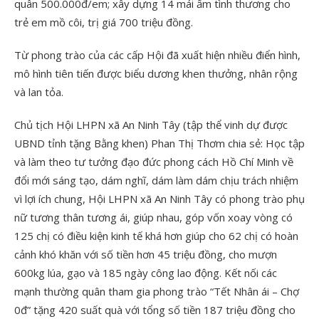
quân 500.000đ/em; xây dựng 14 mái ấm tình thương cho
trẻ em mồ côi, trị giá 700 triệu đồng.
Từ phong trào của các cấp Hội đã xuất hiện nhiều điển hình,
mô hình tiên tiến được biểu dương khen thưởng, nhân rộng
và lan tỏa.
Chủ tịch Hội LHPN xã An Ninh Tây (tập thể vinh dự được
UBND tỉnh tặng Bằng khen) Phan Thị Thơm chia sẻ: Học tập
và làm theo tư tưởng đạo đức phong cách Hồ Chí Minh về
đổi mới sáng tạo, dám nghĩ, dám làm dám chịu trách nhiệm
vì lợi ích chung, Hội LHPN xã An Ninh Tây có phong trào phụ
nữ tương thân tương ái, giúp nhau, góp vốn xoay vòng có
125 chị có điều kiện kinh tế khá hơn giúp cho 62 chị có hoàn
cảnh khó khăn với số tiền hơn 45 triệu đồng, cho mượn
600kg lúa, gạo và 185 ngày công lao động. Kết nối các
mạnh thường quân tham gia phong trào “Tết Nhân ái – Chợ
0đ” tặng 420 suất quà với tổng số tiền 187 triệu đồng cho