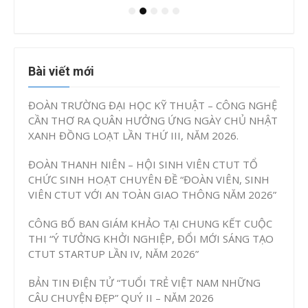
Bài viết mới
ĐOÀN TRƯỜNG ĐẠI HỌC KỸ THUẬT – CÔNG NGHỆ
CẦN THƠ RA QUÂN HƯỞNG ỨNG NGÀY CHỦ NHẬT
XANH ĐỒNG LOẠT LẦN THỨ III, NĂM 2026.
ĐOÀN THANH NIÊN – HỘI SINH VIÊN CTUT TỔ
CHỨC SINH HOẠT CHUYÊN ĐỀ “ĐOÀN VIÊN, SINH
VIÊN CTUT VỚI AN TOÀN GIAO THÔNG NĂM 2026”
CÔNG BỐ BAN GIÁM KHẢO TẠI CHUNG KẾT CUỘC
THI “Ý TƯỞNG KHỞI NGHIỆP, ĐỔI MỚI SÁNG TẠO
CTUT STARTUP LẦN IV, NĂM 2026”
BẢN TIN ĐIỆN TỬ “TUỔI TRẺ VIỆT NAM NHỮNG
CÂU CHUYỆN ĐẸP” QUÝ II – NĂM 2026