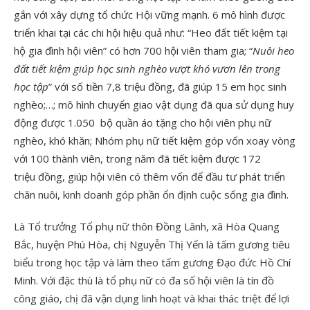
gắn với xây dựng tổ chức Hội vững mạnh. 6 mô hình được
triển khai tại các chi hội hiệu quả như: “Heo đất tiết kiệm tại
hộ gia đình hội viên” có hơn 700 hội viên tham gia; “
Nuôi heo
đất tiết kiệm giúp học sinh nghèo vượt khó vươn lên trong
học tập
” với số tiền 7,8 triệu đồng, đã giúp 15 em học sinh
nghèo;…; mô hình chuyển giao vật dụng đã qua sử dụng huy
động được 1.050 bộ quần áo tặng cho hội viên phụ nữ
nghèo, khó khăn; Nhóm phụ nữ tiết kiệm góp vốn xoay vòng
với 100 thành viên, trong năm đã tiết kiệm được 172
triệu đồng, giúp hội viên có thêm vốn để đầu tư phát triển
chăn nuôi, kinh doanh góp phần ổn định cuộc sống gia đình.
Là Tổ trưởng Tổ phụ nữ thôn Đồng Lãnh, xã Hòa Quang
Bắc, huyện Phú Hòa, chị Nguyễn Thị Yến là tấm gương tiêu
biểu trong học tập và làm theo tấm gương Đạo đức Hồ Chí
Minh. Với đặc thù là tổ phụ nữ có đa số hội viên là tín đồ
công giáo, chị đã vận dụng linh hoạt và khai thác triệt để lợi