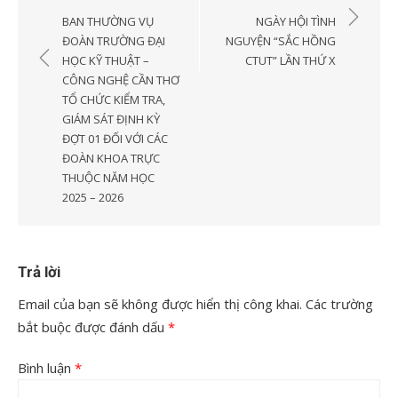
hướng
BAN THƯỜNG VỤ
NGÀY HỘI TÌNH
bài
ĐOÀN TRƯỜNG ĐẠI
NGUYỆN “SẮC HỒNG
HỌC KỸ THUẬT –
CTUT” LẦN THỨ X
viết
CÔNG NGHỆ CẦN THƠ
TỔ CHỨC KIỂM TRA,
GIÁM SÁT ĐỊNH KỲ
ĐỢT 01 ĐỐI VỚI CÁC
ĐOÀN KHOA TRỰC
THUỘC NĂM HỌC
2025 – 2026
Trả lời
Email của bạn sẽ không được hiển thị công khai.
Các trường
bắt buộc được đánh dấu
*
Bình luận
*