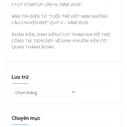
CTUT STARTUP LẦN IV, NĂM 2026”
BẢN TIN ĐIỆN TỬ “TUỔI TRẺ VIỆT NAM NHỮNG
CÂU CHUYỆN ĐẸP” QUÝ II – NĂM 2026
ĐOÀN VIÊN, SINH VIÊN CTUT THAM GIA HỖ TRỢ
CÔNG TÁC DỌN DẸP, VỆ SINH KHUÔN VIÊN CƠ
QUAN THÀNH ĐOÀN
Lưu trữ
Lưu
trữ
Chuyên mục