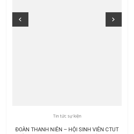
Tin tức sự kiện
Tin
CTUT
CÔNG BỐ BAN GIÁM KHẢO TẠI CHUNG KẾT