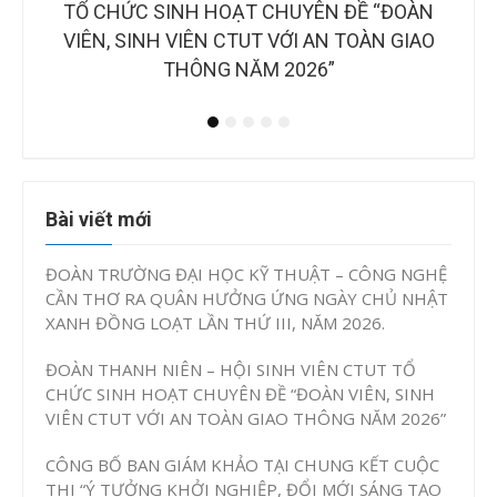
B
OÀN
CUỘC THI “Ý TƯỞNG KHỞI NGHIỆP, ĐỔI MỚI
NH
IAO
SÁNG TẠO CTUT STARTUP LẦN IV, NĂM
2026”
Bài viết mới
ĐOÀN TRƯỜNG ĐẠI HỌC KỸ THUẬT – CÔNG NGHỆ
CẦN THƠ RA QUÂN HƯỞNG ỨNG NGÀY CHỦ NHẬT
XANH ĐỒNG LOẠT LẦN THỨ III, NĂM 2026.
ĐOÀN THANH NIÊN – HỘI SINH VIÊN CTUT TỔ
CHỨC SINH HOẠT CHUYÊN ĐỀ “ĐOÀN VIÊN, SINH
VIÊN CTUT VỚI AN TOÀN GIAO THÔNG NĂM 2026”
CÔNG BỐ BAN GIÁM KHẢO TẠI CHUNG KẾT CUỘC
THI “Ý TƯỞNG KHỞI NGHIỆP, ĐỔI MỚI SÁNG TẠO