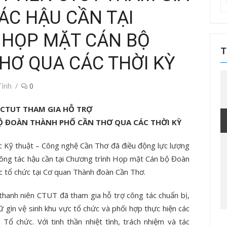
T
ÁC HẬU CẦN TẠI
kế
q
 HỌP MẶT CÁN BỘ
ch
T
THƠ QUA CÁC THỜI KỲ
Tình
0
 CTUT THAM GIA HỖ TRỢ
 ĐOÀN THÀNH PHỐ CẦN THƠ QUA CÁC THỜI KỲ
Kỹ thuật – Công nghệ Cần Thơ đã điều động lực lượng
 công tác hậu cần tại Chương trình Họp mặt Cán bộ Đoàn
c tổ chức tại Cơ quan Thành đoàn Cần Thơ.
 thanh niên CTUT đã tham gia hỗ trợ công tác chuẩn bị,
ữ gìn vệ sinh khu vực tổ chức và phối hợp thực hiện các
ổ chức. Với tinh thần nhiệt tình, trách nhiệm và tác
Tin tức sự kiện
Tin tức sự kiện