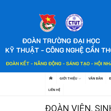
Chuyển
tới
nội
dung
GIỚI THIỆU
VĂN BẢN
LIÊN HỆ
ĐOÀN VIÊN, SIN