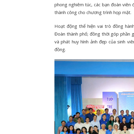
phong nghiêm túc, các bạn đoàn viên 
uyện đẹp
thành công cho chương trình họp mặt.
ĐOÀN VIÊN, SINH VIÊN CTUT
ĐOÀN T
Ử “TUỔI TRẺ
THAM GIA HỖ TRỢ CÔNG TÁC
THUẬT
Hoạt động thể hiện vai trò đồng hàn
HỮNG CÂU
DỌN DẸP, VỆ SINH KHUÔN VIÊN
THƠ X
Đoàn thành phố; đồng thời góp phần g
Ý II – NĂM
CƠ QUAN THÀNH ĐOÀN
“TRẠM K
và phát huy hình ảnh đẹp của sinh vi
đồng.