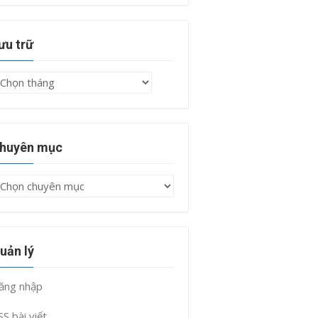
ưu trữ
ưu
rữ
huyên mục
huyên
ục
uản lý
ăng nhập
SS bài viết