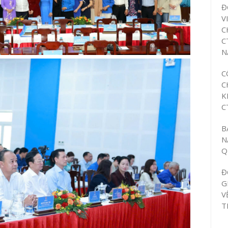
Đ
V
C
C
N
C
C
K
C
B
N
Q
Đ
G
V
T