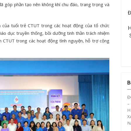
đã góp phần tạo nên không khí chu đáo, trang trọng và
RƯỜNG ĐẠI HỌC KỸ
ĐOÀN THANH NIÊN – HỘI SINH
 – CÔNG NGHỆ CẦN
VIÊN CTUT TỔ CHỨC SINH
h của tuổi trẻ CTUT trong các hoạt động của tổ chức
ÂY DỰNG MÔ HÌNH
HOẠT CHUYÊN ĐỀ “ĐOÀN VIÊN,
iáo dục truyền thống, bồi dưỡng tinh thần trách nhiệm
Ý ỨC” NĂM HỌC 2025
SINH VIÊN CTUT VỚI AN TOÀN
ên CTUT trong các hoạt động tình nguyện, hỗ trợ cộng
– 2026
GIAO THÔNG NĂM 2026”
B
Đ
–
H
X
N