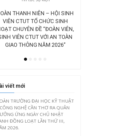
những câu chuyện đẹp
CÔNG BỐ BAN GIÁM KHẢO TẠI
BẢN TIN ĐIỆN TỬ “TUỔ
CHUNG KẾT CUỘC THI “Ý
VIỆT NAM NHỮNG C
TƯỞNG KHỞI NGHIỆP, ĐỔI MỚI
CHUYỆN ĐẸP” QUÝ II 
SÁNG TẠO CTUT STARTUP LẦN
2026
IV, NĂM 2026”
ài viết mới
OÀN TRƯỜNG ĐẠI HỌC KỸ THUẬT
 CÔNG NGHỆ CẦN THƠ RA QUÂN
ƯỞNG ỨNG NGÀY CHỦ NHẬT
ANH ĐỒNG LOẠT LẦN THỨ III,
ĂM 2026.