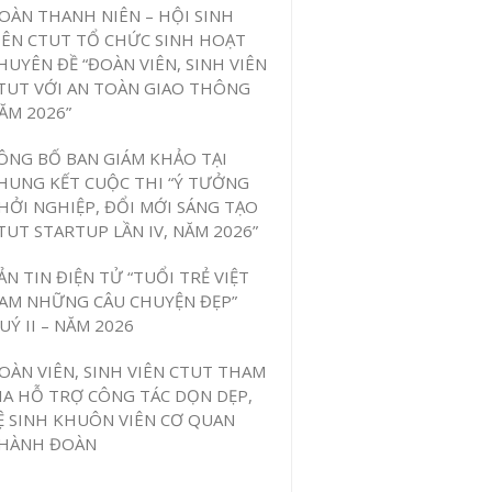
OÀN THANH NIÊN – HỘI SINH
IÊN CTUT TỔ CHỨC SINH HOẠT
HUYÊN ĐỀ “ĐOÀN VIÊN, SINH VIÊN
TUT VỚI AN TOÀN GIAO THÔNG
ĂM 2026”
ÔNG BỐ BAN GIÁM KHẢO TẠI
HUNG KẾT CUỘC THI “Ý TƯỞNG
HỞI NGHIỆP, ĐỔI MỚI SÁNG TẠO
TUT STARTUP LẦN IV, NĂM 2026”
ẢN TIN ĐIỆN TỬ “TUỔI TRẺ VIỆT
AM NHỮNG CÂU CHUYỆN ĐẸP”
UÝ II – NĂM 2026
OÀN VIÊN, SINH VIÊN CTUT THAM
IA HỖ TRỢ CÔNG TÁC DỌN DẸP,
Ệ SINH KHUÔN VIÊN CƠ QUAN
HÀNH ĐOÀN