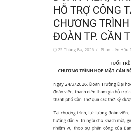
HỖ TRỢ CÔNG T
CHƯƠNG TRÌNH
ĐOÀN TP. CẦN 
Đăng
Tác
25 Tháng Ba, 2026
Phan Liên Hữu 
vào
giả
TUỔI TRẺ
CHƯƠNG TRÌNH HỌP MẶT CÁN BỘ
Ngày 24/3/2026, Đoàn Trường Đại học 
đoàn viên, thanh niên tham gia hỗ trợ
thành phố Cần Thơ qua các thời kỳ đượ
Tại chương trình, lực lượng đoàn viên,
hướng dẫn vị trí ngồi cho khách mời, gi
nhiệm vụ theo sự phân công của Ban T
i trẻ Việt Nam
Tin tức sự kiện