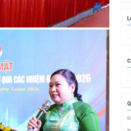
L
L
t
C
C
m
Q
Đ
R