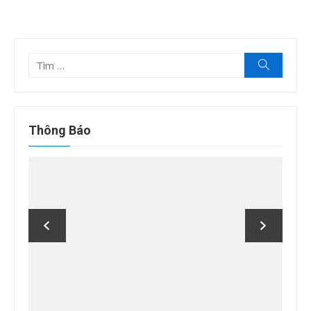
Tìm
Tìm
kiếm
kết
quả
cho:
Thông Báo