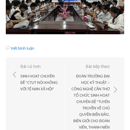
Viết bình luận
Điều
Bài cũ hơn
Bài tiếp theo
hướng
SINH HOẠT CHUYÊN
ĐOÀN TRƯỜNG ĐẠI
bài
ĐỀ “CTUT NÓI KHÔNG
HỌC KỸ THUẬT –
VỚI TỆ NẠN XÃ HỘI”
CÔNG NGHỆ CẦN THƠ
viết
TỔ CHỨC SINH HOẠT
CHUYÊN ĐỀ “TUYÊN
TRUYỀN VỀ CHỦ
QUYỀN BIỂN ĐẢO,
BIÊN GIỚI CHO ĐOÀN
VIÊN, THANH NIÊN