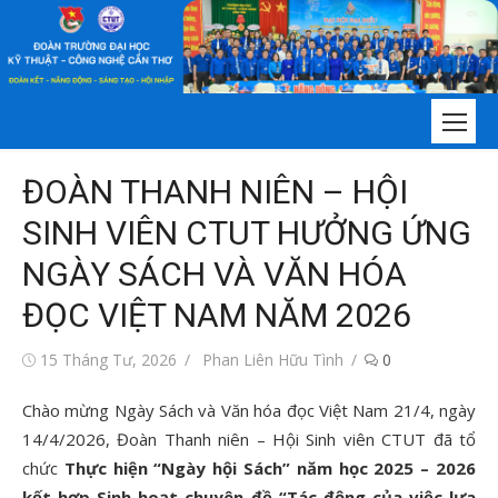
Chuyển
tới
nội
dung
ĐOÀN THANH NIÊN – HỘI
SINH VIÊN CTUT HƯỞNG ỨNG
NGÀY SÁCH VÀ VĂN HÓA
ĐỌC VIỆT NAM NĂM 2026
Đăng
Tác
15 Tháng Tư, 2026
Phan Liên Hữu Tình
0
vào
giả
Chào mừng Ngày Sách và Văn hóa đọc Việt Nam 21/4, ngày
14/4/2026, Đoàn Thanh niên – Hội Sinh viên CTUT đã tổ
chức
Thực hiện “Ngày hội Sách” năm học 2025 – 2026
kết hợp Sinh hoạt chuyên đề “Tác động của việc lựa