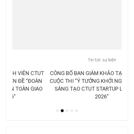
Tin tức sự kiện
Tin
CTUT
CÔNG BỐ BAN GIÁM KHẢO TẠI CHUNG KẾT
B
OÀN
CUỘC THI “Ý TƯỞNG KHỞI NGHIỆP, ĐỔI MỚI
NH
IAO
SÁNG TẠO CTUT STARTUP LẦN IV, NĂM
2026”