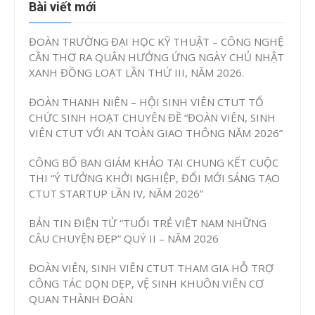
Bài viết mới
ĐOÀN TRƯỜNG ĐẠI HỌC KỸ THUẬT – CÔNG NGHỆ
CẦN THƠ RA QUÂN HƯỞNG ỨNG NGÀY CHỦ NHẬT
XANH ĐỒNG LOẠT LẦN THỨ III, NĂM 2026.
ĐOÀN THANH NIÊN – HỘI SINH VIÊN CTUT TỔ
CHỨC SINH HOẠT CHUYÊN ĐỀ “ĐOÀN VIÊN, SINH
VIÊN CTUT VỚI AN TOÀN GIAO THÔNG NĂM 2026”
CÔNG BỐ BAN GIÁM KHẢO TẠI CHUNG KẾT CUỘC
THI “Ý TƯỞNG KHỞI NGHIỆP, ĐỔI MỚI SÁNG TẠO
CTUT STARTUP LẦN IV, NĂM 2026”
BẢN TIN ĐIỆN TỬ “TUỔI TRẺ VIỆT NAM NHỮNG
CÂU CHUYỆN ĐẸP” QUÝ II – NĂM 2026
ĐOÀN VIÊN, SINH VIÊN CTUT THAM GIA HỖ TRỢ
CÔNG TÁC DỌN DẸP, VỆ SINH KHUÔN VIÊN CƠ
QUAN THÀNH ĐOÀN