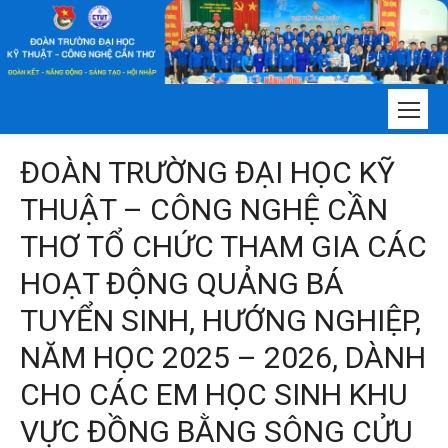
Chuyển
tới
nội
dung
ĐOÀN TRƯỜNG ĐẠI HỌC KỸ
THUẬT – CÔNG NGHỆ CẦN
THƠ TỔ CHỨC THAM GIA CÁC
HOẠT ĐỘNG QUẢNG BÁ
TUYỂN SINH, HƯỚNG NGHIỆP,
NĂM HỌC 2025 – 2026, DÀNH
CHO CÁC EM HỌC SINH KHU
VỰC ĐỒNG BẰNG SÔNG CỬU