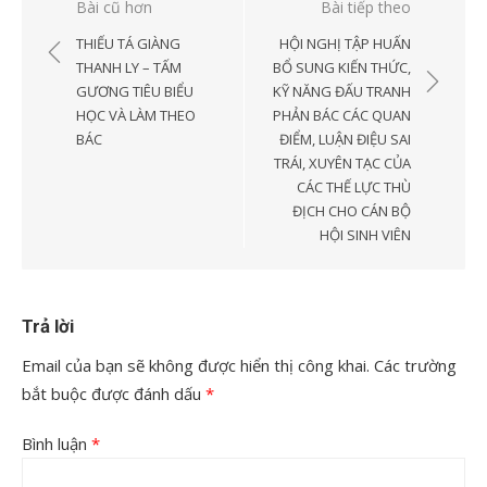
Điều
Bài cũ hơn
Bài tiếp theo
hướng
THIẾU TÁ GIÀNG
HỘI NGHỊ TẬP HUẤN
bài
THANH LY – TẤM
BỔ SUNG KIẾN THỨC,
GƯƠNG TIÊU BIỂU
KỸ NĂNG ĐẤU TRANH
viết
HỌC VÀ LÀM THEO
PHẢN BÁC CÁC QUAN
BÁC
ĐIỂM, LUẬN ĐIỆU SAI
TRÁI, XUYÊN TẠC CỦA
CÁC THẾ LỰC THÙ
ĐỊCH CHO CÁN BỘ
HỘI SINH VIÊN
Trả lời
Email của bạn sẽ không được hiển thị công khai.
Các trường
bắt buộc được đánh dấu
*
Bình luận
*