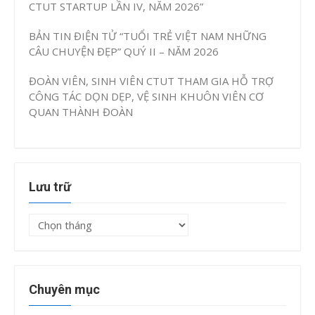
CTUT STARTUP LẦN IV, NĂM 2026”
BẢN TIN ĐIỆN TỬ “TUỔI TRẺ VIỆT NAM NHỮNG
CÂU CHUYỆN ĐẸP” QUÝ II – NĂM 2026
ĐOÀN VIÊN, SINH VIÊN CTUT THAM GIA HỖ TRỢ
CÔNG TÁC DỌN DẸP, VỆ SINH KHUÔN VIÊN CƠ
QUAN THÀNH ĐOÀN
Lưu trữ
Lưu
trữ
Chuyên mục