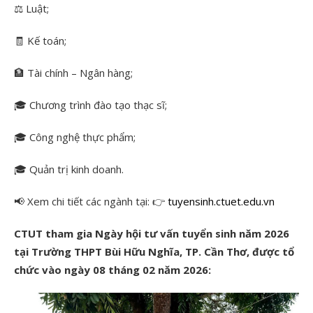
⚖️ Luật;
🧾 Kế toán;
🏦
Tài chính – Ngân hàng;
🎓
Chương trình đào tạo thạc sĩ;
🎓
Công nghệ thực phẩm;
🎓
Quản trị kinh doanh.
📢
Xem chi tiết các ngành tại:
👉
tuyensinh.ctuet.edu.vn
CTUT tham gia Ngày hội tư vấn tuyển sinh năm 2026
tại Trường THPT Bùi Hữu Nghĩa, TP. Cần Thơ, được tổ
chức vào ngày 08 tháng 02 năm 2026: