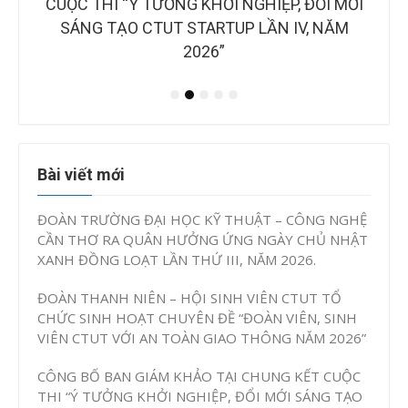
B
OÀN
CUỘC THI “Ý TƯỞNG KHỞI NGHIỆP, ĐỔI MỚI
NH
IAO
SÁNG TẠO CTUT STARTUP LẦN IV, NĂM
2026”
Bài viết mới
ĐOÀN TRƯỜNG ĐẠI HỌC KỸ THUẬT – CÔNG NGHỆ
CẦN THƠ RA QUÂN HƯỞNG ỨNG NGÀY CHỦ NHẬT
XANH ĐỒNG LOẠT LẦN THỨ III, NĂM 2026.
ĐOÀN THANH NIÊN – HỘI SINH VIÊN CTUT TỔ
CHỨC SINH HOẠT CHUYÊN ĐỀ “ĐOÀN VIÊN, SINH
VIÊN CTUT VỚI AN TOÀN GIAO THÔNG NĂM 2026”
CÔNG BỐ BAN GIÁM KHẢO TẠI CHUNG KẾT CUỘC
THI “Ý TƯỞNG KHỞI NGHIỆP, ĐỔI MỚI SÁNG TẠO