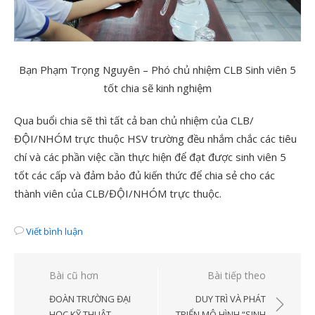
Bạn Phạm Trọng Nguyên – Phó chủ nhiệm CLB Sinh viên 5
tốt chia sẽ kinh nghiệm
Qua buổi chia sẽ thì tất cả ban chủ nhiệm của CLB/
ĐỘI/NHÓM trực thuộc HSV trường đều nhắm chắc các tiêu
chí và các phần việc cần thực hiện để đạt được sinh viên 5
tốt các cấp và đảm bảo đủ kiến thức để chia sẻ cho các
thành viên của CLB/ĐỘI/NHÓM trực thuộc.
Viết bình luận
Điều
Bài cũ hơn
Bài tiếp theo
hướng
ĐOÀN TRƯỜNG ĐẠI
DUY TRÌ VÀ PHÁT
HỌC KỸ THUẬT –
TRIỂN MÔ HÌNH “SINH