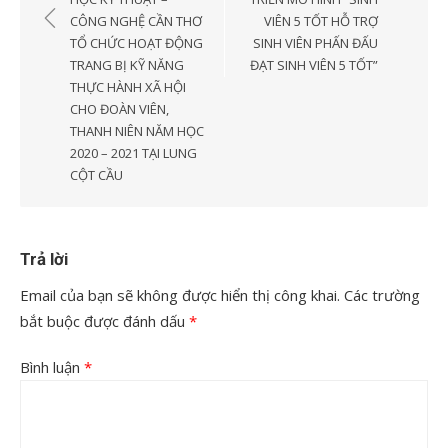
bài
CÔNG NGHỆ CẦN THƠ
VIÊN 5 TỐT HỖ TRỢ
viết
TỔ CHỨC HOẠT ĐỘNG
SINH VIÊN PHẤN ĐẤU
TRANG BỊ KỸ NĂNG
ĐẠT SINH VIÊN 5 TỐT”
THỰC HÀNH XÃ HỘI
CHO ĐOÀN VIÊN,
THANH NIÊN NĂM HỌC
2020 – 2021 TẠI LUNG
CỘT CẦU
Trả lời
Email của bạn sẽ không được hiển thị công khai.
Các trường
bắt buộc được đánh dấu
*
Bình luận
*