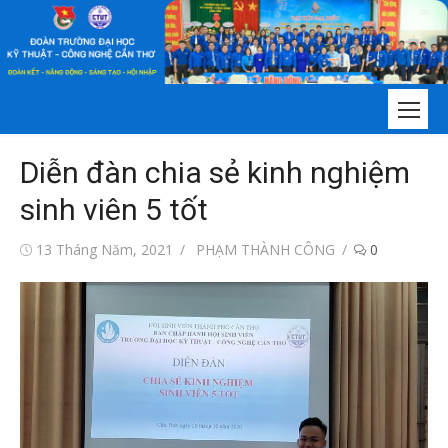
Chuyển
tới
nội
dung
Diễn đàn chia sẻ kinh nghiệm
sinh viên 5 tốt
Đăng
Tác
13 Tháng Năm, 2021
PHẠM THÀNH CÔNG
0
vào
giả