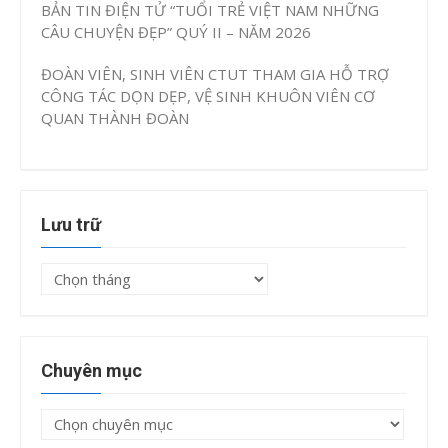
BẢN TIN ĐIỆN TỬ “TUỔI TRẺ VIỆT NAM NHỮNG
CÂU CHUYỆN ĐẸP” QUÝ II – NĂM 2026
ĐOÀN VIÊN, SINH VIÊN CTUT THAM GIA HỖ TRỢ
CÔNG TÁC DỌN DẸP, VỆ SINH KHUÔN VIÊN CƠ
QUAN THÀNH ĐOÀN
Lưu trữ
Lưu
trữ
Chuyên mục
Chuyên
mục