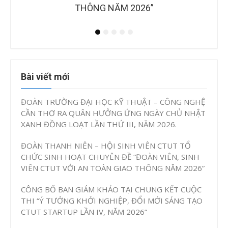
2026”
Bài viết mới
ĐOÀN TRƯỜNG ĐẠI HỌC KỸ THUẬT – CÔNG NGHỆ
CẦN THƠ RA QUÂN HƯỞNG ỨNG NGÀY CHỦ NHẬT
XANH ĐỒNG LOẠT LẦN THỨ III, NĂM 2026.
ĐOÀN THANH NIÊN – HỘI SINH VIÊN CTUT TỔ
CHỨC SINH HOẠT CHUYÊN ĐỀ “ĐOÀN VIÊN, SINH
VIÊN CTUT VỚI AN TOÀN GIAO THÔNG NĂM 2026”
CÔNG BỐ BAN GIÁM KHẢO TẠI CHUNG KẾT CUỘC
THI “Ý TƯỞNG KHỞI NGHIỆP, ĐỔI MỚI SÁNG TẠO
CTUT STARTUP LẦN IV, NĂM 2026”