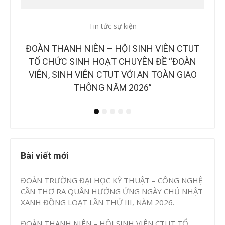
Tin tức sự kiện
Tin
CTUT
CÔNG BỐ BAN GIÁM KHẢO TẠI CHUNG KẾT
B
OÀN
CUỘC THI “Ý TƯỞNG KHỞI NGHIỆP, ĐỔI MỚI
NH
IAO
SÁNG TẠO CTUT STARTUP LẦN IV, NĂM
2026”
Bài viết mới
ĐOÀN TRƯỜNG ĐẠI HỌC KỸ THUẬT – CÔNG NGHỆ
CẦN THƠ RA QUÂN HƯỞNG ỨNG NGÀY CHỦ NHẬT
XANH ĐỒNG LOẠT LẦN THỨ III, NĂM 2026.
ĐOÀN THANH NIÊN – HỘI SINH VIÊN CTUT TỔ