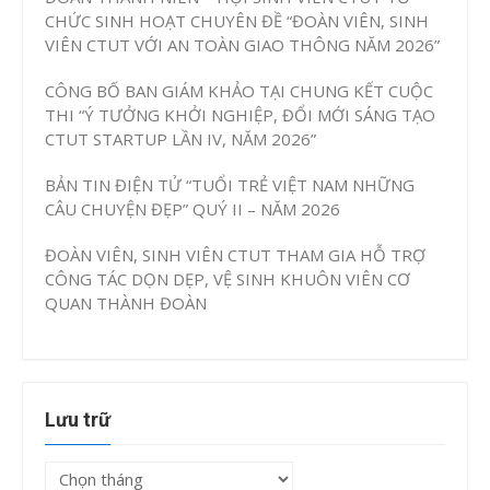
CHỨC SINH HOẠT CHUYÊN ĐỀ “ĐOÀN VIÊN, SINH
VIÊN CTUT VỚI AN TOÀN GIAO THÔNG NĂM 2026”
CÔNG BỐ BAN GIÁM KHẢO TẠI CHUNG KẾT CUỘC
THI “Ý TƯỞNG KHỞI NGHIỆP, ĐỔI MỚI SÁNG TẠO
CTUT STARTUP LẦN IV, NĂM 2026”
BẢN TIN ĐIỆN TỬ “TUỔI TRẺ VIỆT NAM NHỮNG
CÂU CHUYỆN ĐẸP” QUÝ II – NĂM 2026
ĐOÀN VIÊN, SINH VIÊN CTUT THAM GIA HỖ TRỢ
CÔNG TÁC DỌN DẸP, VỆ SINH KHUÔN VIÊN CƠ
QUAN THÀNH ĐOÀN
Lưu trữ
Lưu