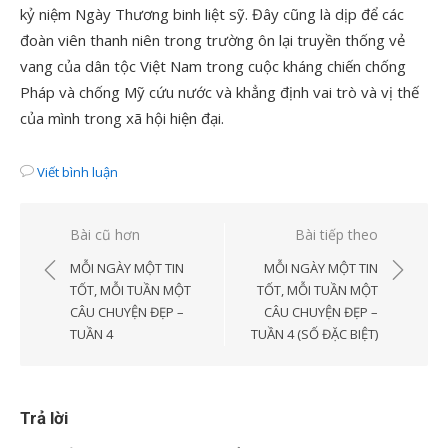
kỷ niệm Ngày Thương binh liệt sỹ. Đây cũng là dịp để các
đoàn viên thanh niên trong trường ôn lại truyền thống vẻ
vang của dân tộc Việt Nam trong cuộc kháng chiến chống
Pháp và chống Mỹ cứu nước và khẳng định vai trò và vị thế
của mình trong xã hội hiện đại.
Viết bình luận
Điều
Bài cũ hơn
Bài tiếp theo
hướng
MỖI NGÀY MỘT TIN
MỖI NGÀY MỘT TIN
bài
TỐT, MỖI TUẦN MỘT
TỐT, MỖI TUẦN MỘT
CÂU CHUYỆN ĐẸP –
CÂU CHUYỆN ĐẸP –
viết
TUẦN 4
TUẦN 4 (SỐ ĐẶC BIỆT)
Trả lời