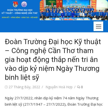
Chuyển
tới
nội
dung
Đoàn Trường Đại học Kỹ thuật
– Công nghệ Cần Thơ tham
gia hoạt động thắp nến tri ân
vào dịp kỷ niệm Ngày Thương
binh liệt sỹ
Đăng
Tác
27 Tháng Bảy, 2022
Nguyễn Hoà Hợp
0
vào
giả
Ngày 27/7/2022, nhân dịp kỷ niệm 74 năm Ngày Thương
binh liệt sỹ (27/7/1947 – 27/7/2022), Đoàn Trường Đại học