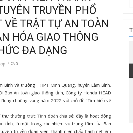
T
 TUYÊN TRUYỀN PHỔ
kế
q
T VỀ TRẬT TỰ AN TOÀN
ch
T
ĂN HÓA GIAO THÔNG
THỨC ĐA DẠNG
Hợp
0
m Bình và trường THPT Minh Quang, huyện Lâm Bình,
ới Ban An toàn giao thông tỉnh, Công ty Honda HEAD
i Rung chuông vàng năm 2022 với chủ đề “Tìm hiểu về
thư thường trực Tỉnh đoàn chia sẻ: đây là hoạt động
oàn tỉnh, là một trong các nhiệm vụ trọng tâm của Ban
tuyên truyền đoàn viên, thanh niên chấp hành nghiêm
Tin tức sự kiện
Tin tức sự kiện