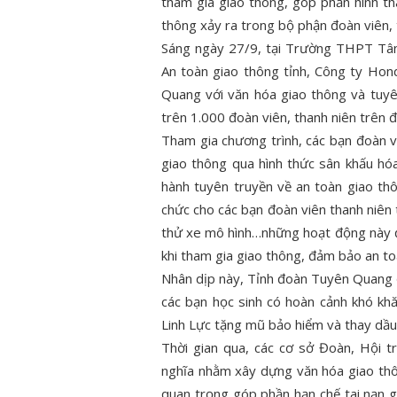
tham gia giao thông, góp phần hình th
thông xảy ra trong bộ phận đoàn viên, t
Sáng ngày 27/9, tại Trường THPT Tân
An toàn giao thông tỉnh, Công ty Ho
Quang với văn hóa giao thông và tuy
trên 1.000 đoàn viên, thanh niên trên đ
Tham gia chương trình, các bạn đoàn v
giao thông qua hình thức sân khấu hó
hành tuyên truyền về an toàn giao th
chức cho các bạn đoàn viên thanh niên t
thử xe mô hình…những hoạt động này đã
khi tham gia giao thông, đảm bảo an to
Nhân dịp này, Tỉnh đoàn Tuyên Quang đ
các bạn học sinh có hoàn cảnh khó 
Linh Lực tặng mũ bảo hiểm và thay dầu
Thời gian qua, các cơ sở Đoàn, Hội 
nghĩa nhằm xây dựng văn hóa giao thôn
quan trọng góp phần hạn chế tai nạn g