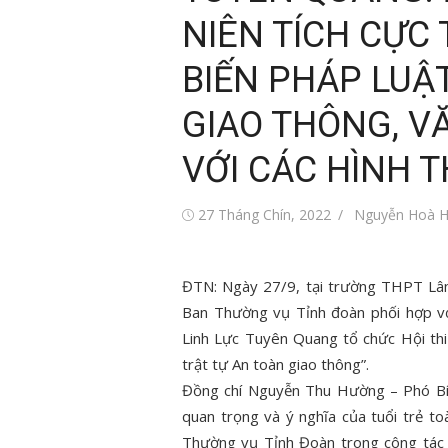
NIÊN TÍCH CỰC
BIẾN PHÁP LUẬ
GIAO THÔNG, V
VỚI CÁC HÌNH 
Đăng
Tác
27 Tháng Chín, 2022
Nguyễn Hoà 
vào
giả
ĐTN: Ngày 27/9, tại trường THPT Lâ
Ban Thường vụ Tỉnh đoàn phối hợp v
Linh Lực Tuyên Quang tổ chức Hội th
trật tự An toàn giao thông”.
Đồng chí Nguyễn Thu Hường – Phó Bí 
quan trọng và ý nghĩa của tuổi trẻ t
Thường vụ Tỉnh Đoàn trong công tác 
i trẻ Việt Nam
Tin tức sự kiện