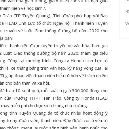
ành văn hoá giao thông, giảm thiểu các vụ tai nạn giao
hanh niên và học sinh./.
R
 Trào (TP Tuyên Quang), Tỉnh đoàn phối hợp với Ban
nda HEAD Linh Lực tổ chức Ngày hội Thanh niên Tuyên
W
ên truyền về Luật Giao thông đường bộ năm 2020 cho
ịa bàn.
iên, thanh niên được tuyên truyền về văn hóa tham gia
a; Luật Giao thông đường bộ năm 2020; tham gia diễu
ông. Cũng tại chương trình, Công ty Honda Linh Lực tổ
hi lái xe thăng bằng trên ván hẹp, kỹ năng vòng cua, lái
 giúp đoàn viên thanh niên hiểu rõ hơn về trách nhiệm
àn cho bản thân và xã hội.
ã trao 10 suất quà, mỗi suất trị giá 300.000 đồng cho
khăn của Trường THPT Tân Trào, Công ty Honda HEAD
 máy miễn phí cho học sinh trong nhà trường.
trong tỉnh Tuyên Quang đã tổ chức nhiều hoạt động ý
g trong đoàn viên, thanh niên. Đây được coi là yếu tố
iao thông, mang lại cuộc sống bình yên, hạnh phúc cho