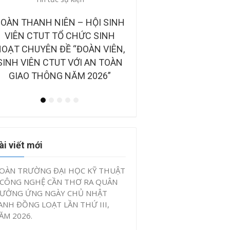
những câu chuyện đẹp
CÔNG BỐ BAN GIÁM KHẢO TẠI
BẢN TIN ĐIỆN TỬ “TUỔ
CHUNG KẾT CUỘC THI “Ý
VIỆT NAM NHỮNG C
TƯỞNG KHỞI NGHIỆP, ĐỔI MỚI
CHUYỆN ĐẸP” QUÝ II 
SÁNG TẠO CTUT STARTUP LẦN
2026
IV, NĂM 2026”
ài viết mới
OÀN TRƯỜNG ĐẠI HỌC KỸ THUẬT
 CÔNG NGHỆ CẦN THƠ RA QUÂN
ƯỞNG ỨNG NGÀY CHỦ NHẬT
ANH ĐỒNG LOẠT LẦN THỨ III,
ĂM 2026.