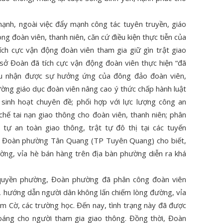
nh, ngoài việc đẩy mạnh công tác tuyên truyền, giáo
ng đoàn viên, thanh niên, căn cứ điều kiện thực tiễn của
ích cực vận động đoàn viên tham gia giữ gìn trật giao
ơ sở Đoàn đã tích cực vận động đoàn viên thực hiện “đã
đầu nhận được sự hưởng ứng của đông đảo đoàn viên,
ờng giáo dục đoàn viên nâng cao ý thức chấp hành luật
ư sinh hoạt chuyên đề; phối hợp với lực lượng công an
hế tai nạn giao thông cho đoàn viên, thanh niên; phân
 tự an toàn giao thông, trật tự đô thị tại các tuyến
ư Đoàn phường Tân Quang (TP Tuyên Quang) cho biết,
ường, vỉa hè bán hàng trên địa bàn phường diễn ra khá
h quyền phường, Đoàn phường đã phân công đoàn viên
n, hướng dẫn người dân không lấn chiếm lòng đường, vỉa
am Cờ, các trường học. Đến nay, tình trạng này đã được
hoáng cho người tham gia giao thông. Đồng thời, Đoàn