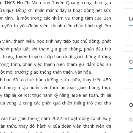
àn TNCS Hồ Chí Minh tỉnh Tuyên Quang trong tham gia
vừa qua. Đồng chí nhấn mạnh: đây là hoạt động hết sức
oàn tỉnh, là một trong các nhiệm vụ trọng tâm của Ban
L
tuyên truyền đoàn viên, thanh niên chấp hành nghiêm
L
iên, thanh niên, học sinh hãy tiếp tục chủ động, phát
t
hành pháp luật khi tham gia giao thông, phấn đấu trở
ực trong tuyên truyền chấp hành luật giao thông đường
C
công trình, phần việc thanh niên tham gia đảm bảo an
ột môi trường giao thông thân thiện, văn hóa.
C
h Lực đã tổ chức bảo dưỡng, sửa chữa, thay trên 450
m
 tham gia tập huấn kiến thức an toàn giao thông, thực
 tập lái xe RT; thực hành kỹ năng lái xe an toàn, thi lái
cua vòng…) cùng các phần quà chiến thắng trò chơi cho
Q
văn hóa giao thông năm 2022 là hoạt động có nhiều ý
Đ
ận thức, thay đổi hành vi của đoàn viên thanh niên khi
R