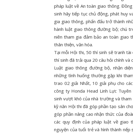
pháp luật về An toàn giao thông. Đồng
uyện đẹp
ĐOÀN VIÊN, SINH VIÊN CTUT
ĐOÀN T
sinh hãy tiếp tục chủ động, phát huy v
Ử “TUỔI TRẺ
THAM GIA HỖ TRỢ CÔNG TÁC
THUẬT
gia giao thông, phấn đấu trở thành nh
HỮNG CÂU
DỌN DẸP, VỆ SINH KHUÔN VIÊN
THƠ X
hành luật giao thông đường bộ; chú tr
Ý II – NĂM
CƠ QUAN THÀNH ĐOÀN
“TRẠM K
niên tham gia đảm bảo an toàn giao 
thân thiện, văn hóa.
Tại mỗi Hội thi, 50 thí sinh sẽ tranh tà
thí sinh đã trải qua 20 câu hỏi chính v
Luật giao thông đường bộ, nhận diện
những tình huống thường gặp khi tham
trao 02 giải Nhất, 10 giải phụ cho các 
công ty Honda Head Linh Lực Tuyên 
sinh vượt khó của nhà trường và tham 
kỹ năn Hội thi đã góp phần tạo sân chơi
góp phần nâng cao nhận thức của đoàn
các quy định của pháp luật về giao t
nguyện của tuổi trẻ và hình thành nếp