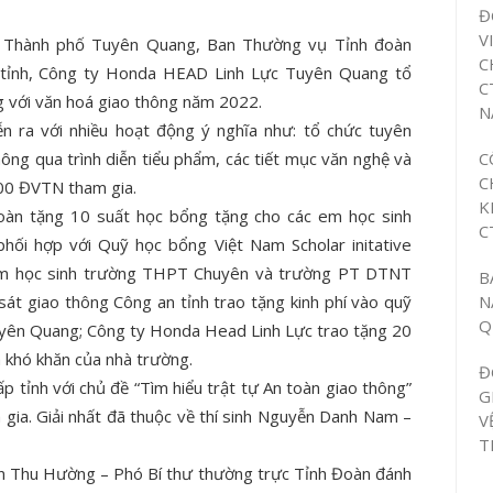
Đ
V
, Thành phố Tuyên Quang, Ban Thường vụ Tỉnh đoàn
C
g tỉnh, Công ty Honda HEAD Linh Lực Tuyên Quang tổ
C
 với văn hoá giao thông năm 2022.
N
ễn ra với nhiều hoạt động ý nghĩa như: tổ chức tuyên
C
ông qua trình diễn tiểu phẩm, các tiết mục văn nghệ và
C
000 ĐVTN tham gia.
K
oàn tặng 10 suất học bổng tặng cho các em học sinh
C
ối hợp với Quỹ học bổng Việt Nam Scholar initative
em học sinh trường THPT Chuyên và trường PT DTNT
B
N
t giao thông Công an tỉnh trao tặng kinh phí vào quỹ
Q
ên Quang; Công ty Honda Head Linh Lực trao tặng 20
 khó khăn của nhà trường.
Đ
p tỉnh với chủ đề “Tìm hiểu trật tự An toàn giao thông”
G
 gia. Giải nhất đã thuộc về thí sinh Nguyễn Danh Nam –
V
T
yễn Thu Hường – Phó Bí thư thường trực Tỉnh Đoàn đánh