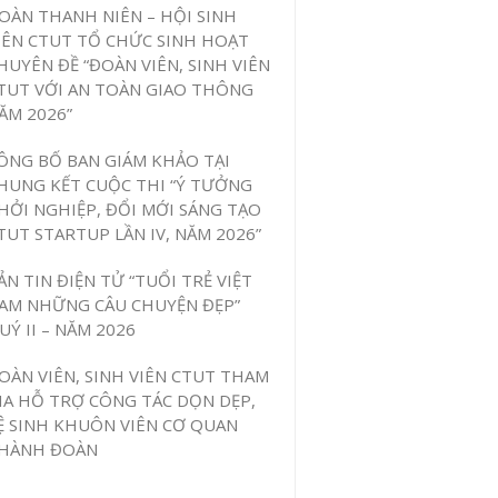
OÀN THANH NIÊN – HỘI SINH
IÊN CTUT TỔ CHỨC SINH HOẠT
HUYÊN ĐỀ “ĐOÀN VIÊN, SINH VIÊN
TUT VỚI AN TOÀN GIAO THÔNG
ĂM 2026”
ÔNG BỐ BAN GIÁM KHẢO TẠI
HUNG KẾT CUỘC THI “Ý TƯỞNG
HỞI NGHIỆP, ĐỔI MỚI SÁNG TẠO
TUT STARTUP LẦN IV, NĂM 2026”
ẢN TIN ĐIỆN TỬ “TUỔI TRẺ VIỆT
AM NHỮNG CÂU CHUYỆN ĐẸP”
UÝ II – NĂM 2026
OÀN VIÊN, SINH VIÊN CTUT THAM
IA HỖ TRỢ CÔNG TÁC DỌN DẸP,
Ệ SINH KHUÔN VIÊN CƠ QUAN
HÀNH ĐOÀN