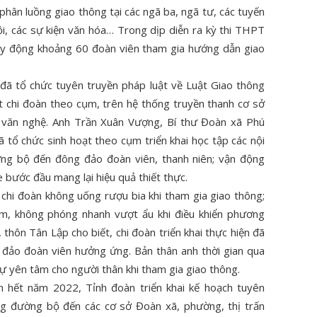
hân luồng giao thông tại các ngã ba, ngã tư, các tuyến
i, các sự kiện văn hóa… Trong dịp diễn ra kỳ thi THPT
y động khoảng 60 đoàn viên tham gia hướng dẫn giao
đã tổ chức tuyên truyền pháp luật về Luật Giao thông
t chi đoàn theo cụm, trên hệ thống truyền thanh cơ sở
 văn nghệ. Anh Trần Xuân Vượng, Bí thư Đoàn xã Phú
ã tổ chức sinh hoạt theo cụm triển khai học tập các nội
ng bộ đến đông đảo đoàn viên, thanh niên; vận động
 bước đầu mang lại hiệu quả thiết thực.
 chi đoàn không uống rượu bia khi tham gia giao thông;
ểm, không phóng nhanh vượt ẩu khi điều khiển phương
thôn Tân Lập cho biết, chi đoàn triển khai thực hiện đã
 đảo đoàn viên hưởng ứng. Bản thân anh thời gian qua
sự yên tâm cho người thân khi tham gia giao thông.
n hết năm 2022, Tỉnh đoàn triển khai kế hoạch tuyên
ng đường bộ đến các cơ sở Đoàn xã, phường, thị trấn