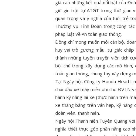
giá cao những kết quả nổi bật của Đo
giữ gìn trật tự ATGT trong thời gian 
quan trọng và ý nghĩa của tuổi trẻ t
Thường vụ Tỉnh Đoàn trong công tác 
pháp luật về An toàn giao thông.
Đồng chí mong muốn mỗi cán bộ, đoàn v
huy vai trò gương mẫu, tự giác chấp 
thành những tuyên truyền viên tích c
bộ; chú trọng xây dựng các mô hình, 
toàn giao thông, chung tay xây dựng m
Tại Ngày hội, Công ty Honda Head Lin
chai dầu xe máy miễn phí cho ĐVTN và
hành kỹ năng lái xe (thực hành trên máy
xe thăng bằng trên ván hẹp, kỹ năng 
đoàn viên, thanh niên.
Ngày hội Thanh niên Tuyên Quang với 
nghĩa thiết thực góp phần nâng cao nh