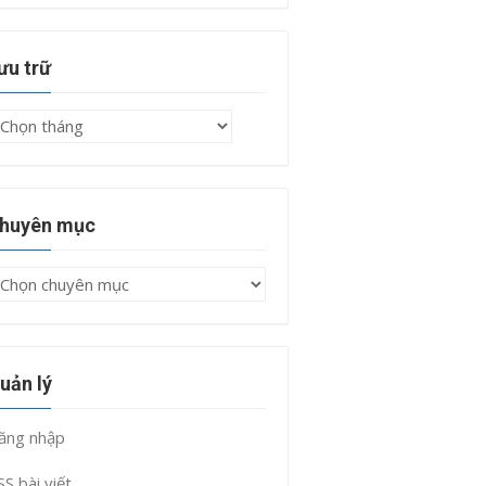
ưu trữ
ưu
rữ
huyên mục
huyên
ục
uản lý
ăng nhập
SS bài viết