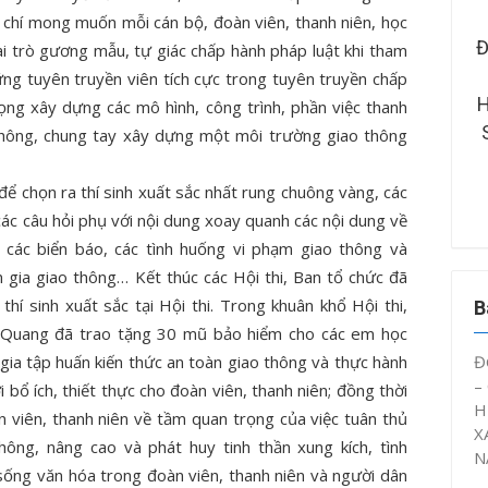
 chí mong muốn mỗi cán bộ, đoàn viên, thanh niên, học
RƯỜNG ĐẠI HỌC KỸ
ĐOÀN THANH NIÊN – HỘI SINH
ai trò gương mẫu, tự giác chấp hành pháp luật khi tham
 – CÔNG NGHỆ CẦN
VIÊN CTUT TỔ CHỨC SINH
ững tuyên truyền viên tích cực trong tuyên truyền chấp
ÂY DỰNG MÔ HÌNH
HOẠT CHUYÊN ĐỀ “ĐOÀN VIÊN,
ọng xây dựng các mô hình, công trình, phần việc thanh
Ý ỨC” NĂM HỌC 2025
SINH VIÊN CTUT VỚI AN TOÀN
thông, chung tay xây dựng một môi trường giao thông
– 2026
GIAO THÔNG NĂM 2026”
i để chọn ra thí sinh xuất sắc nhất rung chuông vàng, các
à các câu hỏi phụ với nội dung xoay quanh các nội dung về
 các biển báo, các tình huống vi phạm giao thông và
 gia giao thông… Kết thúc các Hội thi, Ban tổ chức đã
thí sinh xuất sắc tại Hội thi. Trong khuân khổ Hội thi,
B
Quang đã trao tặng 30 mũ bảo hiểm cho các em học
Đ
gia tập huấn kiến thức an toàn giao thông và thực hành
–
 bổ ích, thiết thực cho đoàn viên, thanh niên; đồng thời
H
 viên, thanh niên về tầm quan trọng của việc tuân thủ
X
hông, nâng cao và phát huy tinh thần xung kích, tình
N
 sống văn hóa trong đoàn viên, thanh niên và người dân