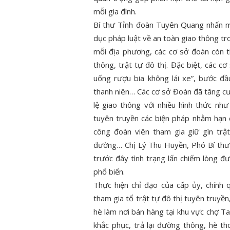
mỗi gia đình.
Bí thư Tỉnh đoàn Tuyên Quang nhấn mạ
dục pháp luật về an toàn giao thông tro
mỗi địa phương, các cơ sở đoàn còn t
thông, trật tự đô thị. Đặc biệt, các c
uống rượu bia không lái xe”, bước 
thanh niên… Các cơ sở Đoàn đã tăng cư
lệ giao thông với nhiều hình thức nh
tuyên truyền các biện pháp nhằm hạn c
công đoàn viên tham gia giữ gìn trật
đường… Chị Lý Thu Huyền, Phó Bí th
trước đây tình trạng lấn chiếm lòng đ
phổ biến.
Thực hiện chỉ đạo của cấp ủy, chín
tham gia tổ trật tự đô thị tuyên truyề
hè làm nơi bán hàng tại khu vực chợ T
khắc phục, trả lại đường thông, hè t