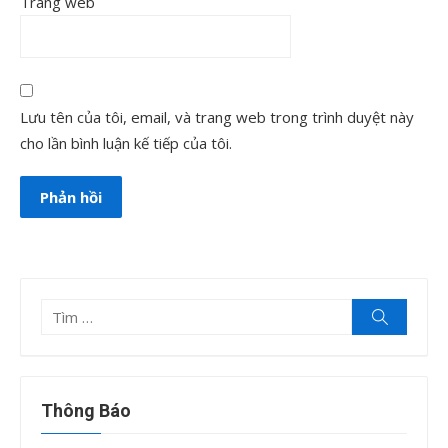
Trang web
Lưu tên của tôi, email, và trang web trong trình duyệt này
cho lần bình luận kế tiếp của tôi.
Tìm
Tìm
kiếm
kết
quả
cho:
Thông Báo