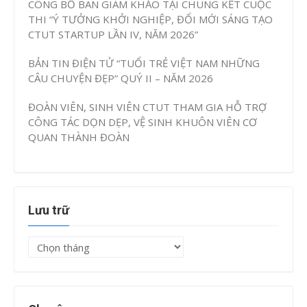
CÔNG BỐ BAN GIÁM KHẢO TẠI CHUNG KẾT CUỘC
THI “Ý TƯỞNG KHỞI NGHIỆP, ĐỔI MỚI SÁNG TẠO
CTUT STARTUP LẦN IV, NĂM 2026”
BẢN TIN ĐIỆN TỬ “TUỔI TRẺ VIỆT NAM NHỮNG
CÂU CHUYỆN ĐẸP” QUÝ II – NĂM 2026
ĐOÀN VIÊN, SINH VIÊN CTUT THAM GIA HỖ TRỢ
CÔNG TÁC DỌN DẸP, VỆ SINH KHUÔN VIÊN CƠ
QUAN THÀNH ĐOÀN
Lưu trữ
Lưu
trữ