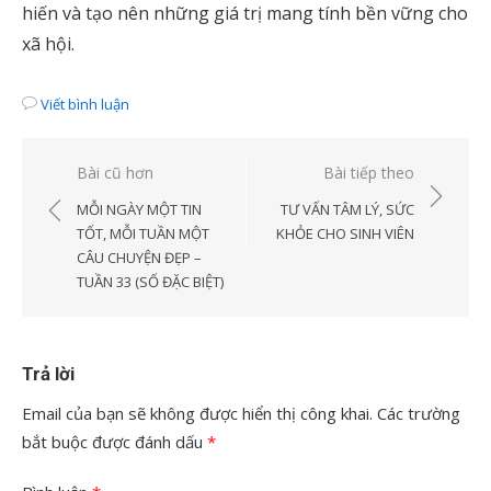
hiến và tạo nên những giá trị mang tính bền vững cho
xã hội.
Viết bình luận
Điều
Bài cũ hơn
Bài tiếp theo
hướng
MỖI NGÀY MỘT TIN
TƯ VẤN TÂM LÝ, SỨC
bài
TỐT, MỖI TUẦN MỘT
KHỎE CHO SINH VIÊN
CÂU CHUYỆN ĐẸP –
viết
TUẦN 33 (SỐ ĐẶC BIỆT)
Trả lời
Email của bạn sẽ không được hiển thị công khai.
Các trường
bắt buộc được đánh dấu
*