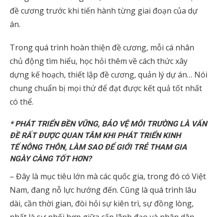
đề cương trước khi tiến hành từng giai đoạn của dự
án.
Trong quá trình hoàn thiện đề cương, mỗi cá nhân
chủ động tìm hiểu, học hỏi thêm về cách thức xây
dựng kế hoạch, thiết lập đề cương, quản lý dự án… Nói
chung chuẩn bị mọi thứ để đạt được kết quả tốt nhất
có thể.
* PHÁT TRIỂN BỀN VỮNG, BẢO VỆ MÔI TRƯỜNG LÀ VẤN
ĐỀ RẤT ĐƯỢC QUAN TÂM KHI PHÁT TRIỂN KINH
TẾ NÔNG THÔN, LÀM SAO ĐỂ GIỚI TRẺ THAM GIA
NGÀY CÀNG TỐT HƠN?
– Đây là mục tiêu lớn mà các quốc gia, trong đó có Việt
Nam, đang nỗ lực hướng đến. Cũng là quá trình lâu
dài, cần thời gian, đòi hỏi sự kiên trì, sự đồng lòng,
nhất là sự phối hợp giữa cấp lãnh đạo và nhân dân.