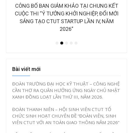
CTUT
CÔNG BỐ BAN GIÁM KHẢO TẠI CHUNG KẾT
B
OÀN
CUỘC THI “Ý TƯỞNG KHỞI NGHIỆP, ĐỔI MỚI
NH
IAO
SÁNG TẠO CTUT STARTUP LẦN IV, NĂM
2026”
Bài viết mới
ĐOÀN TRƯỜNG ĐẠI HỌC KỸ THUẬT – CÔNG NGHỆ
CẦN THƠ RA QUÂN HƯỞNG ỨNG NGÀY CHỦ NHẬT
XANH ĐỒNG LOẠT LẦN THỨ III, NĂM 2026.
ĐOÀN THANH NIÊN – HỘI SINH VIÊN CTUT TỔ
CHỨC SINH HOẠT CHUYÊN ĐỀ “ĐOÀN VIÊN, SINH
VIÊN CTUT VỚI AN TOÀN GIAO THÔNG NĂM 2026”