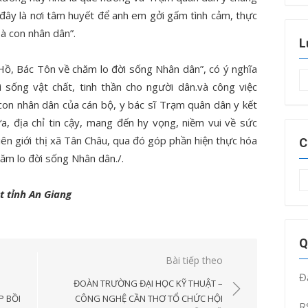
 đây là nơi tâm huyết để anh em gởi gấm tình cảm, thực
à con nhân dân”.
L
ồ, Bác Tôn về chăm lo đời sống Nhân dân”, có ý nghĩa
L
i sống vật chất, tinh thần cho người dân.và công việc
t
on nhân dân của cán bộ, y bác sĩ Trạm quân dân y kết
a, địa chỉ tin cậy, mang đến hy vọng, niềm vui về sức
ên giới thị xã Tân Châu, qua đó góp phần hiện thực hóa
C
m lo đời sống Nhân dân./.
C
 tỉnh An Giang
m
Q
Bài tiếp theo
Đ
–
ĐOÀN TRƯỜNG ĐẠI HỌC KỸ THUẬT –
P BỒI
CÔNG NGHỆ CẦN THƠ TỔ CHỨC HỘI
R