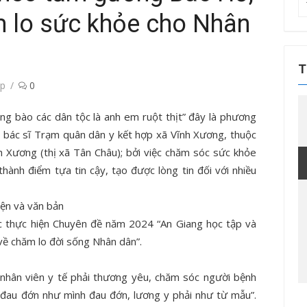
T
 lo sức khỏe cho Nhân
kế
q
ch
T
p
0
ồng bào các dân tộc là anh em ruột thịt” đây là phương
y bác sĩ Trạm quân dân y kết hợp xã Vĩnh Xương, thuộc
 Xương (thị xã Tân Châu); bởi việc chăm sóc sức khỏe
hành điểm tựa tin cậy, tạo được lòng tin đối với nhiều
ệc thực hiện Chuyên đề năm 2024 “An Giang học tập và
ề chăm lo đời sống Nhân dân”.
, nhân viên y tế phải thương yêu, chăm sóc người bệnh
ọ đau đớn như mình đau đớn, lương y phải như từ mẫu”.
Tin tức sự kiện
Tin tức sự kiện