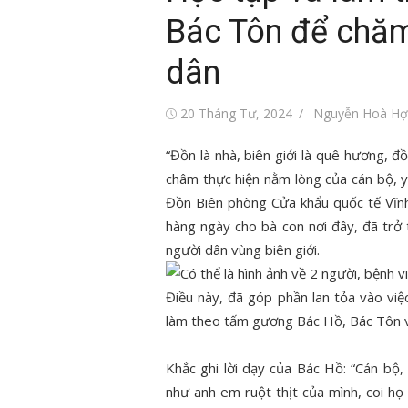
Bác Tôn để chăm
dân
Đăng
Tác
20 Tháng Tư, 2024
Nguyễn Hoà Hợ
vào
giả
“Đồn là nhà, biên giới là quê hương, đ
châm thực hiện nằm lòng của cán bộ, 
Đồn Biên phòng Cửa khẩu quốc tế Vĩnh
hàng ngày cho bà con nơi đây, đã trở t
người dân vùng biên giới.
Điều này, đã góp phần lan tỏa vào vi
làm theo tấm gương Bác Hồ, Bác Tôn v
Khắc ghi lời dạy của Bác Hồ: “Cán bộ
như anh em ruột thịt của mình, coi h
i trẻ Việt Nam
Tin tức sự kiện