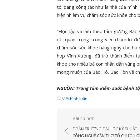
tôi đang công tác như là nhà của mình;
hiện nhiệm vụ chăm sóc sức khỏe cho b
“Học tập và làm theo tấm gương Bác H
rất quan trọng trong việc chăm lo đờ
chăm sóc sức khỏe hàng ngày cho bà c
hợp Vĩnh Xương, đã trở thành điểm tự
khỏe cho nhiều bà con nhân dân vùng bi
mong muốn của Bác Hồ, Bác Tôn về chă
NGUỒN: Trung tâm kiểm soát bệnh tật
Viết bình luận
Điều
Bài cũ hơn
hướng
ĐOÀN TRƯỜNG ĐẠI HỌC KỸ THUẬT 
bài
CÔNG NGHỆ CẦN THƠ TỔ CHỨC “LỚ