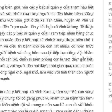
Đ
g biên giới, nên các y bác sĩ quân y của Trạm hầu hết
V
 và sức khỏe của từng người khi đến khám bệnh. Cũng
C
C
i khu vực biên giới ở thị xã Tân Châu, huyện An Phú và
N
m đến Trạm quân dân y kết hợp xã Vĩnh Xương để được
ngày các y bác sĩ quân y của Trạm tiếp nhận hàng chục
C
rạm quân dân y kết hợp xã Vĩnh Xương được biên chế 1
C
ám và điều trị bệnh cho bà con rất nhiều, có hôm thức
K
C
ười bệnh và sáng hôm sau lại tiếp tục công việc khám
ỗi cán bộ, chiến sĩ Biên phòng còn là “sợi dây” gắn kết,
B
ờng với người dân nơi đây”, thời gian qua, các anh luôn
N
ng ngại khó, ngại khổ, làm việc với tinh thần còn người
Q
 mạnh.
Đ
G
ân dân y kết hợp xã Vĩnh Xương tâm sự: “Bà con vùng
V
n y chúng tôi cố gắng phục vụ khám chữa bệnh tận tâm,
T
hó khăn bệnh tật và mong muốn sao bà con có sức khỏe
h Xương này như là quê hương và Trạm quân dân y chúng