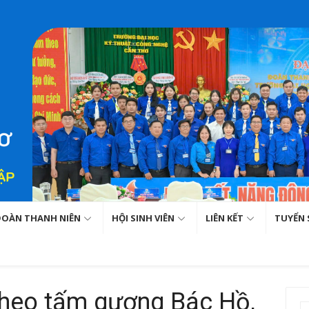
ĐOÀN THANH NIÊN
HỘI SINH VIÊN
LIÊN KẾT
TUYỂN 
theo tấm gương Bác Hồ,