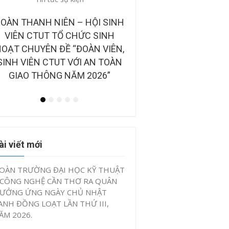
những câu chuyện đẹp
CÔNG BỐ BAN GIÁM KHẢO TẠI
BẢN TIN ĐIỆN TỬ “TUỔ
CHUNG KẾT CUỘC THI “Ý
VIỆT NAM NHỮNG C
TƯỞNG KHỞI NGHIỆP, ĐỔI MỚI
CHUYỆN ĐẸP” QUÝ II 
SÁNG TẠO CTUT STARTUP LẦN
2026
IV, NĂM 2026”
ài viết mới
OÀN TRƯỜNG ĐẠI HỌC KỸ THUẬT
 CÔNG NGHỆ CẦN THƠ RA QUÂN
ƯỞNG ỨNG NGÀY CHỦ NHẬT
ANH ĐỒNG LOẠT LẦN THỨ III,
ĂM 2026.