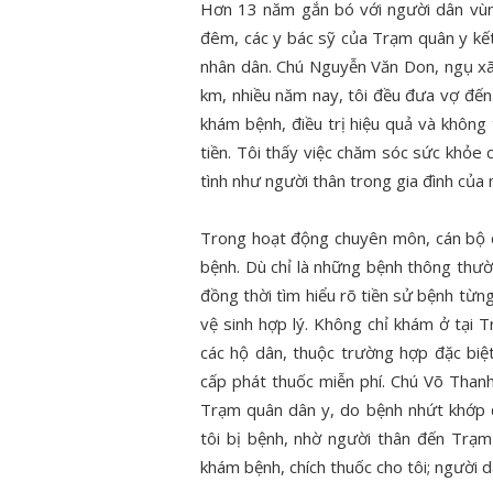
Hơn 13 năm gắn bó với người dân vùng
uyện đẹp
đêm, các y bác sỹ của Trạm quân y kế
ĐOÀN VIÊN, SINH VIÊN CTUT
ĐOÀN T
nhân dân. Chú Nguyễn Văn Don, ngụ xã
Ử “TUỔI TRẺ
THAM GIA HỖ TRỢ CÔNG TÁC
THUẬT
km, nhiều năm nay, tôi đều đưa vợ đế
HỮNG CÂU
DỌN DẸP, VỆ SINH KHUÔN VIÊN
THƠ X
khám bệnh, điều trị hiệu quả và không
Ý II – NĂM
CƠ QUAN THÀNH ĐOÀN
“TRẠM K
tiền. Tôi thấy việc chăm sóc sức khỏe c
6
tình như người thân trong gia đình của 
Trong hoạt động chuyên môn, cán bộ q
bệnh. Dù chỉ là những bệnh thông thườ
đồng thời tìm hiểu rõ tiền sử bệnh từ
vệ sinh hợp lý. Không chỉ khám ở tại 
các hộ dân, thuộc trường hợp đặc biệt
cấp phát thuốc miễn phí. Chú Võ Thanh
Trạm quân dân y, do bệnh nhứt khớp đi
tôi bị bệnh, nhờ người thân đến Trạm 
khám bệnh, chích thuốc cho tôi; người d