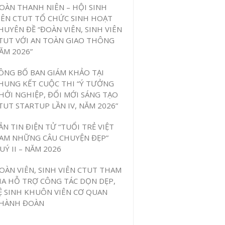
OÀN THANH NIÊN – HỘI SINH
IÊN CTUT TỔ CHỨC SINH HOẠT
HUYÊN ĐỀ “ĐOÀN VIÊN, SINH VIÊN
TUT VỚI AN TOÀN GIAO THÔNG
ĂM 2026”
ÔNG BỐ BAN GIÁM KHẢO TẠI
HUNG KẾT CUỘC THI “Ý TƯỞNG
HỞI NGHIỆP, ĐỔI MỚI SÁNG TẠO
TUT STARTUP LẦN IV, NĂM 2026”
ẢN TIN ĐIỆN TỬ “TUỔI TRẺ VIỆT
AM NHỮNG CÂU CHUYỆN ĐẸP”
UÝ II – NĂM 2026
OÀN VIÊN, SINH VIÊN CTUT THAM
IA HỖ TRỢ CÔNG TÁC DỌN DẸP,
Ệ SINH KHUÔN VIÊN CƠ QUAN
HÀNH ĐOÀN