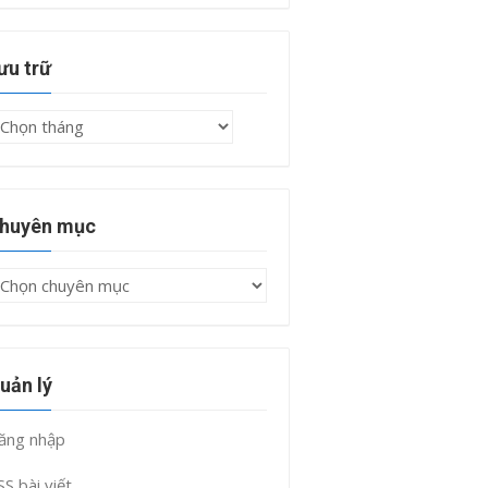
ưu trữ
ưu
rữ
huyên mục
huyên
ục
uản lý
ăng nhập
SS bài viết