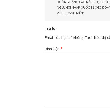
DƯỠNG NÂNG CAO NĂNG LỰC NGO
viết
NGỮ, HỘI NHẬP QUỐC TẾ CHO ĐOÀ
VIÊN, THANH NIÊN”
Trả lời
Email của bạn sẽ không được hiển thị cô
Bình luận
*