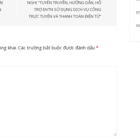
ẠI
NGHỊ “TUYÊN TRUYỀN, HƯỚNG DẪN, HỖ
N
TRỢ ĐVTN SỬ DỤNG DỊCH VỤ CÔNG
R
TRỰC TUYẾN VÀ THANH TOÁN ĐIỆN TỬ”
W
ng khai.
Các trường bắt buộc được đánh dấu
*