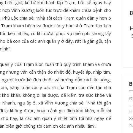
 biên giới, kể từ khi thành lập Trạm, bất kể ngày hay
t hợp Vĩnh Xương luôn túc trực để khám chữa bệnh cho
RƯỜNG ĐẠI HỌC KỸ
ĐOÀN THANH NIÊN – HỘI SINH
 Phú Lộc chia sẻ: “Nhà tôi cách Trạm quân dân y hơn 5
 – CÔNG NGHỆ CẦN
VIÊN CTUT TỔ CHỨC SINH
n Trạm khám bệnh và được các y bác sĩ ở Trạm tận tình
ÂY DỰNG MÔ HÌNH
HOẠT CHUYÊN ĐỀ “ĐOÀN VIÊN,
 tốn kém nhiều, có khi được phục vụ miễn phí không lấy
Ý ỨC” NĂM HỌC 2025
SINH VIÊN CTUT VỚI AN TOÀN
ho bà con của các anh quân y ở đây, rất là gần gũi, tận
– 2026
GIAO THÔNG NĂM 2026”
mình”.
uân y của Trạm luôn tuân thủ quy trình khám và chữa
ng nhưng vẫn cẩn thận đo nhiệt độ, huyết áp, nhịp tim,
ng người trước kê đơn thuốc và hướng dẫn cách ăn uống,
B
Trạm, hàng tuần các y bác sĩ của Trạm còn đến tận nhà
 khó khăn, không đi lại được, để kiểm tra sức khỏe và
Đ
 Nhanh, ngụ ấp 5, xã Vĩnh Xương chia sẻ: “Nhà tôi gần
–
 lại không được, hoàn cảnh gia đình khó khăn, mỗi khi
H
X
cho hay, là các anh quân y nhiệt tình tới nhà ngay để
N
ân biên giới chúng tôi cảm ơn các anh nhiều lắm”.