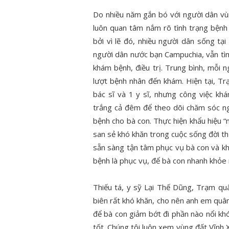
Do nhiều năm gắn bó với người dân vùn
luôn quan tâm nắm rõ tình trạng bệnh
bởi vì lẽ đó, nhiều người dân sống tạ
người dân nước bạn Campuchia, vẫn tì
khám bệnh, điều trị. Trung bình, mỗi 
lượt bệnh nhân đến khám. Hiện tại, T
bác sĩ và 1 y sĩ, nhưng công việc kh
trắng cả đêm để theo dõi chăm sóc ng
bệnh cho bà con. Thực hiện khẩu hiệu “m
san sẻ khó khăn trong cuộc sống đời thư
sẵn sàng tận tâm phục vụ bà con và khô
bệnh là phục vụ, để bà con nhanh khỏe
Thiếu tá, y sỹ Lại Thế Dũng, Trạm qu
biên rất khó khăn, cho nên anh em quâ
để bà con giảm bớt đi phần nào nổi k
tốt. Chúng tôi luôn xem vùng đất Vĩn