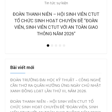
Tin tức sự kiện
Ti
 CTUT
CÔNG BỐ BAN GIÁM KHẢO TẠI CHUNG KẾT
ĐOÀN
CUỘC THI “Ý TƯỞNG KHỞI NGHIỆP, ĐỔI MỚI
N
GIAO
SÁNG TẠO CTUT STARTUP LẦN IV, NĂM
2026”
Bài viết mới
ĐOÀN TRƯỜNG ĐẠI HỌC KỸ THUẬT – CÔNG NGHỆ
CẦN THƠ RA QUÂN HƯỞNG ỨNG NGÀY CHỦ NHẬT
XANH ĐỒNG LOẠT LẦN THỨ III, NĂM 2026.
ĐOÀN THANH NIÊN – HỘI SINH VIÊN CTUT TỔ
CHỨC SINH HOẠT CHUYÊN ĐỀ “ĐOÀN VIÊN, SINH