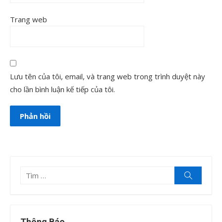
Trang web
Lưu tên của tôi, email, và trang web trong trình duyệt này
cho lần bình luận kế tiếp của tôi.
Tìm
Tìm
kiếm
kết
quả
cho:
Thông Báo