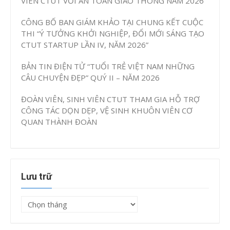
VIÊN CTUT VỚI AN TOÀN GIAO THÔNG NĂM 2026”
CÔNG BỐ BAN GIÁM KHẢO TẠI CHUNG KẾT CUỘC
THI “Ý TƯỞNG KHỞI NGHIỆP, ĐỔI MỚI SÁNG TẠO
CTUT STARTUP LẦN IV, NĂM 2026”
BẢN TIN ĐIỆN TỬ “TUỔI TRẺ VIỆT NAM NHỮNG
CÂU CHUYỆN ĐẸP” QUÝ II – NĂM 2026
ĐOÀN VIÊN, SINH VIÊN CTUT THAM GIA HỖ TRỢ
CÔNG TÁC DỌN DẸP, VỆ SINH KHUÔN VIÊN CƠ
QUAN THÀNH ĐOÀN
Lưu trữ
Lưu
trữ