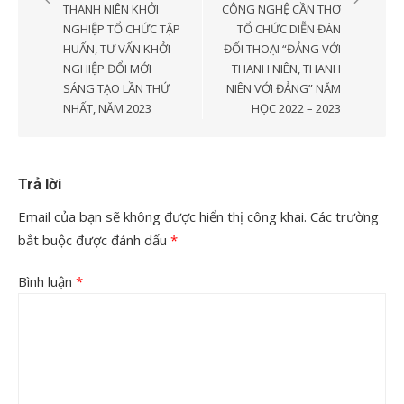
THANH NIÊN KHỞI
CÔNG NGHỆ CẦN THƠ
viết
NGHIỆP TỔ CHỨC TẬP
TỔ CHỨC DIỄN ĐÀN
HUẤN, TƯ VẤN KHỞI
ĐỐI THOẠI “ĐẢNG VỚI
NGHIỆP ĐỔI MỚI
THANH NIÊN, THANH
SÁNG TẠO LẦN THỨ
NIÊN VỚI ĐẢNG” NĂM
NHẤT, NĂM 2023
HỌC 2022 – 2023
Trả lời
Email của bạn sẽ không được hiển thị công khai.
Các trường
bắt buộc được đánh dấu
*
Bình luận
*