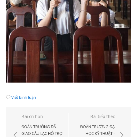
Viết bình luận
Điều
Bài cũ hơn
Bài tiếp theo
hướng
ĐOÀN TRƯỜNG ĐÃ
ĐOÀN TRƯỜNG ĐẠI
bài
GIAO CÂU LẠC HỖ TRỢ
HỌC KỸ THUẬT –