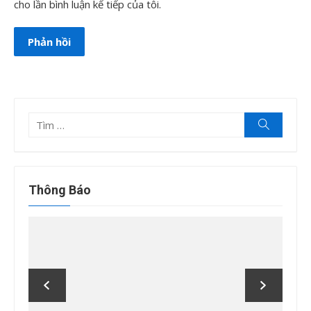
cho lần bình luận kế tiếp của tôi.
Tìm
Tìm
kiếm
kết
quả
cho:
Thông Báo