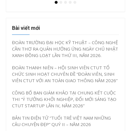
Bài viết mới
ĐOÀN TRƯỜNG ĐẠI HỌC KỸ THUẬT – CÔNG NGHỆ
CẦN THƠ RA QUÂN HƯỞNG ỨNG NGÀY CHỦ NHẬT
XANH ĐỒNG LOẠT LẦN THỨ III, NĂM 2026.
ĐOÀN THANH NIÊN – HỘI SINH VIÊN CTUT TỔ
CHỨC SINH HOẠT CHUYÊN ĐỀ “ĐOÀN VIÊN, SINH
VIÊN CTUT VỚI AN TOÀN GIAO THÔNG NĂM 2026”
CÔNG BỐ BAN GIÁM KHẢO TẠI CHUNG KẾT CUỘC
THI “Ý TƯỞNG KHỞI NGHIỆP, ĐỔI MỚI SÁNG TẠO
CTUT STARTUP LẦN IV, NĂM 2026”
BẢN TIN ĐIỆN TỬ “TUỔI TRẺ VIỆT NAM NHỮNG
CÂU CHUYỆN ĐẸP” QUÝ II – NĂM 2026