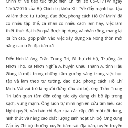
Chính trị về tiếp tục thực hiện Chỉ thị số 05-CT/TW ngày
15/5/2016 của Bộ Chính trị khóa XII “Về đẩy mạnh học tập
và làm theo tư tưởng, đạo đức, phong cách Hồ Chí Minh” đã
có nhiều tập thể, cá nhân có nhiều cách làm hay, việc làm
thiết thực đạt hiệu quả được áp dụng và nhân rộng, mang lại
lợi ích cao, góp phần vào việc xây dựng xã Nông thôn mới
nâng cao trên địa bàn xã.
Điển hình là ông Trần Trung Tri, Bí thư chi bộ, Trưởng ấp
Nhơn Thọ, xã Nhơn Nghĩa A, huyện Châu Thành A, tỉnh Hậu
Giang là một trong những tấm gương sáng trong việc học
tập và làm theo tư tưởng, đạo đức, phong cách Hồ Chí
Minh. Với vai trò là người đứng đầu chi bộ, ông Trần Trung
Tri luôn quan tâm đến công tác xây dựng chi bộ ấp trong
sạch, vững mạnh. Ông luôn tự mình nghiên cứu tìm hiểu các
Nghị quyết, văn bản chỉ đạo của các cấp, đổi mới nội dung,
hình thức và nâng cao chất lượng sinh hoạt Chi bộ. Ông cùng
Cấp ủy Chi bộ thường xuyên bám sát địa bàn, tuyên truyền