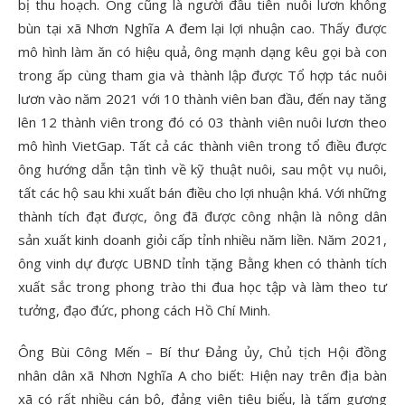
bị thu hoạch. Ông cũng là người đầu tiên nuôi lươn không
bùn tại xã Nhơn Nghĩa A đem lại lợi nhuận cao. Thấy được
mô hình làm ăn có hiệu quả, ông mạnh dạng kêu gọi bà con
trong ấp cùng tham gia và thành lập được Tổ hợp tác nuôi
lươn vào năm 2021 với 10 thành viên ban đầu, đến nay tăng
lên 12 thành viên trong đó có 03 thành viên nuôi lươn theo
mô hình VietGap. Tất cả các thành viên trong tổ điều được
ông hướng dẫn tận tình về kỹ thuật nuôi, sau một vụ nuôi,
tất các hộ sau khi xuất bán điều cho lợi nhuận khá. Với những
thành tích đạt được, ông đã được công nhận là nông dân
sản xuất kinh doanh giỏi cấp tỉnh nhiều năm liền. Năm 2021,
ông vinh dự được UBND tỉnh tặng Bằng khen có thành tích
xuất sắc trong phong trào thi đua học tập và làm theo tư
tưởng, đạo đức, phong cách Hồ Chí Minh.
Ông Bùi Công Mến – Bí thư Đảng ủy, Chủ tịch Hội đồng
nhân dân xã Nhơn Nghĩa A cho biết: Hiện nay trên địa bàn
xã có rất nhiều cán bộ, đảng viên tiêu biểu, là tấm gương