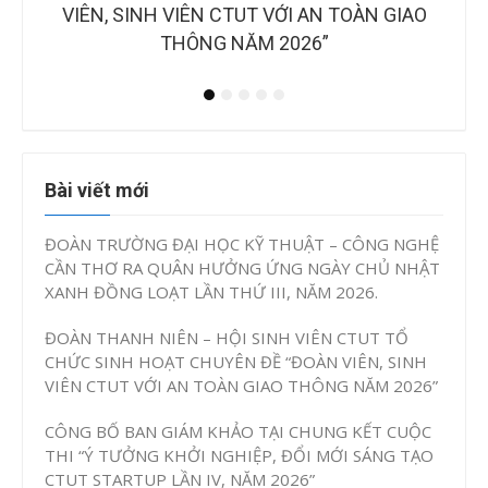
NH
IAO
SÁNG TẠO CTUT STARTUP LẦN IV, NĂM
2026”
Bài viết mới
ĐOÀN TRƯỜNG ĐẠI HỌC KỸ THUẬT – CÔNG NGHỆ
CẦN THƠ RA QUÂN HƯỞNG ỨNG NGÀY CHỦ NHẬT
XANH ĐỒNG LOẠT LẦN THỨ III, NĂM 2026.
ĐOÀN THANH NIÊN – HỘI SINH VIÊN CTUT TỔ
CHỨC SINH HOẠT CHUYÊN ĐỀ “ĐOÀN VIÊN, SINH
VIÊN CTUT VỚI AN TOÀN GIAO THÔNG NĂM 2026”
CÔNG BỐ BAN GIÁM KHẢO TẠI CHUNG KẾT CUỘC
THI “Ý TƯỞNG KHỞI NGHIỆP, ĐỔI MỚI SÁNG TẠO
CTUT STARTUP LẦN IV, NĂM 2026”