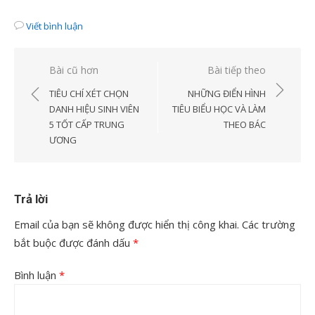
Viết bình luận
Điều
Bài cũ hơn
Bài tiếp theo
hướng
TIÊU CHÍ XÉT CHỌN
NHỮNG ĐIỂN HÌNH
bài
DANH HIỆU SINH VIÊN
TIÊU BIỂU HỌC VÀ LÀM
5 TỐT CẤP TRUNG
THEO BÁC
viết
ƯƠNG
Trả lời
Email của bạn sẽ không được hiển thị công khai.
Các trường
bắt buộc được đánh dấu
*
Bình luận
*