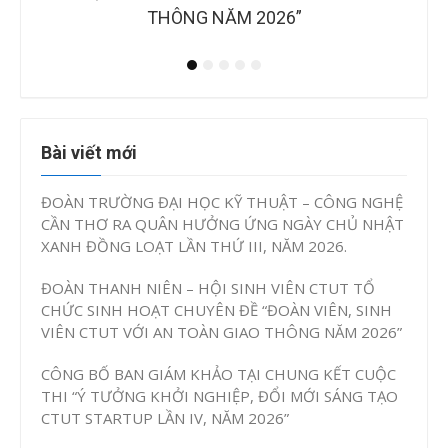
2026”
Bài viết mới
ĐOÀN TRƯỜNG ĐẠI HỌC KỸ THUẬT – CÔNG NGHỆ
CẦN THƠ RA QUÂN HƯỞNG ỨNG NGÀY CHỦ NHẬT
XANH ĐỒNG LOẠT LẦN THỨ III, NĂM 2026.
ĐOÀN THANH NIÊN – HỘI SINH VIÊN CTUT TỔ
CHỨC SINH HOẠT CHUYÊN ĐỀ “ĐOÀN VIÊN, SINH
VIÊN CTUT VỚI AN TOÀN GIAO THÔNG NĂM 2026”
CÔNG BỐ BAN GIÁM KHẢO TẠI CHUNG KẾT CUỘC
THI “Ý TƯỞNG KHỞI NGHIỆP, ĐỔI MỚI SÁNG TẠO
CTUT STARTUP LẦN IV, NĂM 2026”