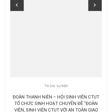
Tin tức sự kiện
IÊN CTUT
CÔNG BỐ BAN GIÁM KHẢO TẠI CHUNG KẾT
Ề “ĐOÀN
CUỘC THI “Ý TƯỞNG KHỞI NGHIỆP, ĐỔI MỚI
OÀN GIAO
SÁNG TẠO CTUT STARTUP LẦN IV, NĂM