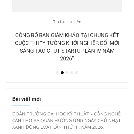
Tin tức sự kiện
Tin
CTUT
CÔNG BỐ BAN GIÁM KHẢO TẠI CHUNG KẾT
B
OÀN
CUỘC THI “Ý TƯỞNG KHỞI NGHIỆP, ĐỔI MỚI
NH
IAO
SÁNG TẠO CTUT STARTUP LẦN IV, NĂM
2026”
Bài viết mới
ĐOÀN TRƯỜNG ĐẠI HỌC KỸ THUẬT – CÔNG NGHỆ
CẦN THƠ RA QUÂN HƯỞNG ỨNG NGÀY CHỦ NHẬT
XANH ĐỒNG LOẠT LẦN THỨ III, NĂM 2026.