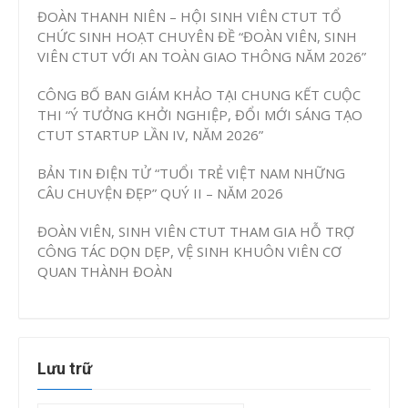
ĐOÀN THANH NIÊN – HỘI SINH VIÊN CTUT TỔ
CHỨC SINH HOẠT CHUYÊN ĐỀ “ĐOÀN VIÊN, SINH
VIÊN CTUT VỚI AN TOÀN GIAO THÔNG NĂM 2026”
CÔNG BỐ BAN GIÁM KHẢO TẠI CHUNG KẾT CUỘC
THI “Ý TƯỞNG KHỞI NGHIỆP, ĐỔI MỚI SÁNG TẠO
CTUT STARTUP LẦN IV, NĂM 2026”
BẢN TIN ĐIỆN TỬ “TUỔI TRẺ VIỆT NAM NHỮNG
CÂU CHUYỆN ĐẸP” QUÝ II – NĂM 2026
ĐOÀN VIÊN, SINH VIÊN CTUT THAM GIA HỖ TRỢ
CÔNG TÁC DỌN DẸP, VỆ SINH KHUÔN VIÊN CƠ
QUAN THÀNH ĐOÀN
Lưu trữ