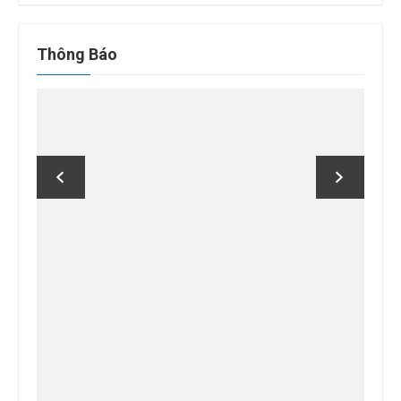
quả
cho:
Thông Báo