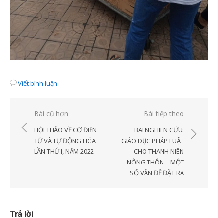
Viết bình luận
Điều
Bài cũ hơn
Bài tiếp theo
hướng
HỘI THẢO VỀ CƠ ĐIỆN
BÀI NGHIÊN CỨU:
bài
TỬ VÀ TỰ ĐỘNG HÓA
GIÁO DỤC PHÁP LUẬT
LẦN THỨ I, NĂM 2022
CHO THANH NIÊN
viết
NÔNG THÔN – MỘT
SỐ VẤN ĐỀ ĐẶT RA
Trả lời