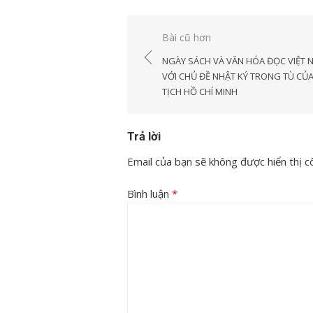
Điều
Bài cũ hơn
hướng
NGÀY SÁCH VÀ VĂN HÓA ĐỌC VIỆT 
bài
VỚI CHỦ ĐỀ NHẬT KÝ TRONG TÙ CỦ
TỊCH HỒ CHÍ MINH
viết
Trả lời
Email của bạn sẽ không được hiển thị cô
Bình luận
*