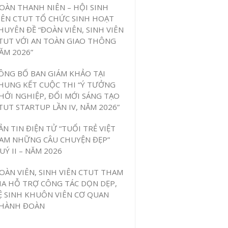
OÀN THANH NIÊN – HỘI SINH
IÊN CTUT TỔ CHỨC SINH HOẠT
HUYÊN ĐỀ “ĐOÀN VIÊN, SINH VIÊN
TUT VỚI AN TOÀN GIAO THÔNG
ĂM 2026”
ÔNG BỐ BAN GIÁM KHẢO TẠI
HUNG KẾT CUỘC THI “Ý TƯỞNG
HỞI NGHIỆP, ĐỔI MỚI SÁNG TẠO
TUT STARTUP LẦN IV, NĂM 2026”
ẢN TIN ĐIỆN TỬ “TUỔI TRẺ VIỆT
AM NHỮNG CÂU CHUYỆN ĐẸP”
UÝ II – NĂM 2026
OÀN VIÊN, SINH VIÊN CTUT THAM
IA HỖ TRỢ CÔNG TÁC DỌN DẸP,
Ệ SINH KHUÔN VIÊN CƠ QUAN
HÀNH ĐOÀN