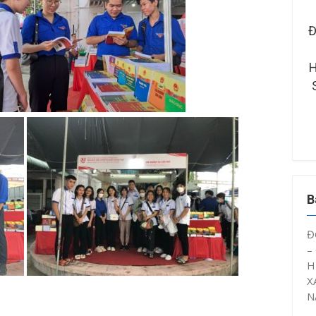
ÊN, SINH VIÊN CTUT
ĐOÀN TRƯỜNG ĐẠI HỌC KỸ
Đ
A HỖ TRỢ CÔNG TÁC
THUẬT – CÔNG NGHỆ CẦN
 VỆ SINH KHUÔN VIÊN
THƠ XÂY DỰNG MÔ HÌNH
H
UAN THÀNH ĐOÀN
“TRẠM KÝ ỨC” NĂM HỌC 2025
– 2026
B
Đ
–
H
X
N