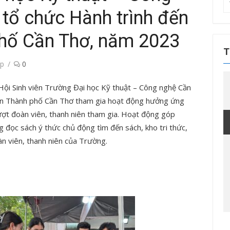
T
 tổ chức Hành trình đến
kế
q
phố Cần Thơ, năm 2023
ch
T
p
0
ội Sinh viên Trường Đại học Kỹ thuật – Công nghệ Cần
iện Thành phố Cần Thơ tham gia hoạt động hưởng ứng
ượt đoàn viên, thanh niên tham gia. Hoạt động góp
g đọc sách ý thức chủ động tìm đến sách, kho tri thức,
àn viên, thanh niên của Trường.
Tin tức sự kiện
Tin tức sự kiện