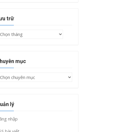
ưu trữ
ưu
rữ
huyên mục
huyên
ục
uản lý
ăng nhập
SS bài viết