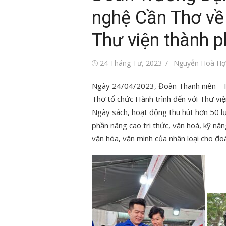
nghệ Cần Thơ về
Thư viện thành 
Đăng
Tác
24 Tháng Tư, 2023
Nguyễn Hoà Hợ
vào
giả
Ngày 24/04/2023, Đoàn Thanh niên – H
Thơ tổ chức Hành trình đến với Thư v
Ngày sách, hoạt động thu hút hơn 50 l
phần nâng cao tri thức, văn hoá, kỹ năn
văn hóa, văn minh của nhân loại cho đo
Tin tức sự kiện
Tuổi trẻ Việt Nam