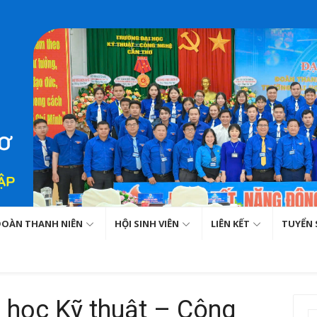
ĐOÀN THANH NIÊN
HỘI SINH VIÊN
LIÊN KẾT
TUYỂN 
 học Kỹ thuật – Công