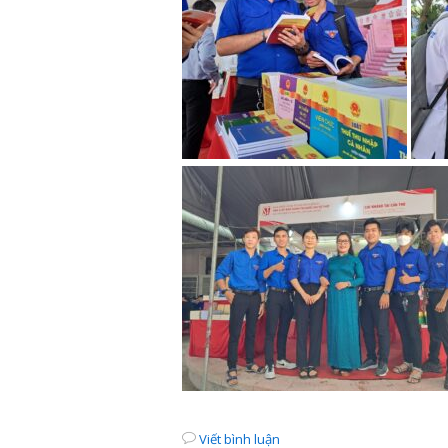
những câu chuyện đẹp
ĐOÀN VI
BẢN TIN ĐIỆN TỬ “TUỔI TRẺ
THAM GI
VIỆT NAM NHỮNG CÂU
DỌN DẸP,
CHUYỆN ĐẸP” QUÝ II – NĂM
CƠ Q
2026
Viết bình luận