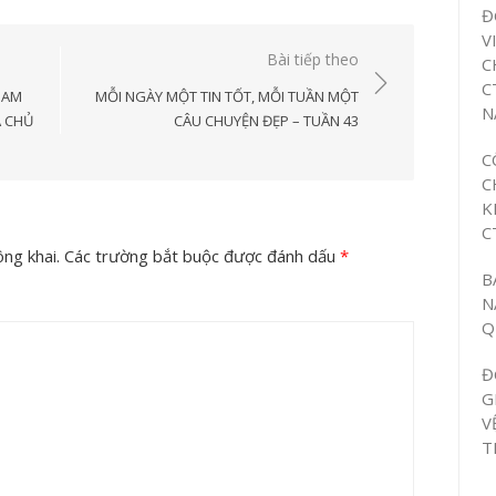
Đ
V
Bài tiếp theo
C
C
NAM
MỖI NGÀY MỘT TIN TỐT, MỖI TUẦN MỘT
N
A CHỦ
CÂU CHUYỆN ĐẸP – TUẦN 43
C
C
K
C
ng khai.
Các trường bắt buộc được đánh dấu
*
B
N
Q
Đ
G
V
T