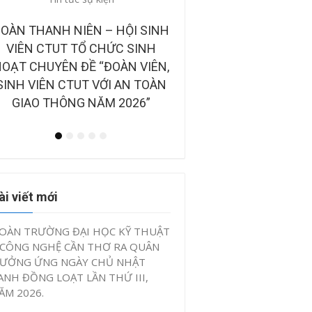
OÀN THANH NIÊN – HỘI SINH
CÔNG BỐ BAN GIÁM KHẢ
VIÊN CTUT TỔ CHỨC SINH
CHUNG KẾT CUỘC THI
OẠT CHUYÊN ĐỀ “ĐOÀN VIÊN,
TƯỞNG KHỞI NGHIỆP, Đ
SINH VIÊN CTUT VỚI AN TOÀN
SÁNG TẠO CTUT START
GIAO THÔNG NĂM 2026”
IV, NĂM 2026”
ài viết mới
OÀN TRƯỜNG ĐẠI HỌC KỸ THUẬT
 CÔNG NGHỆ CẦN THƠ RA QUÂN
ƯỞNG ỨNG NGÀY CHỦ NHẬT
ANH ĐỒNG LOẠT LẦN THỨ III,
ĂM 2026.