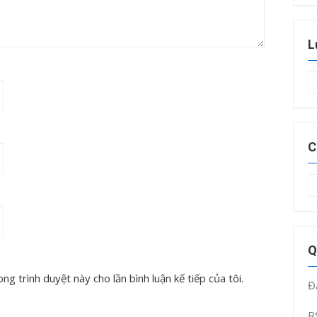
L
L
t
C
C
m
Q
ng trình duyệt này cho lần bình luận kế tiếp của tôi.
Đ
R