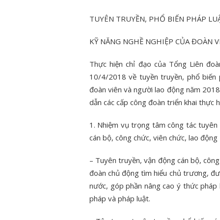
uyện đẹp
TUYÊN TRUYỀN, PHỔ BIẾN PHÁP LU
ĐOÀN VIÊN, SINH VIÊN CTUT
ĐOÀN T
Ử “TUỔI TRẺ
THAM GIA HỖ TRỢ CÔNG TÁC
THUẬT
KỸ NĂNG NGHỀ NGHIỆP CỦA ĐOÀN V
HỮNG CÂU
DỌN DẸP, VỆ SINH KHUÔN VIÊN
THƠ X
Ý II – NĂM
CƠ QUAN THÀNH ĐOÀN
“TRẠM K
Thực hiện chỉ đạo của Tổng Liên đo
10/4/2018 về tuyền truyền, phổ biến 
đoàn viên và người lao động năm 201
dẫn các cấp công đoàn triển khai thực h
1. Nhiệm vụ trọng tâm công tác tuyên 
cán bộ, công chức, viên chức, lao động
– Tuyên truyền, vận động cán bộ, công
đoàn chủ động tìm hiểu chủ trương, đườ
nước, góp phần nâng cao ý thức pháp l
pháp và pháp luật.