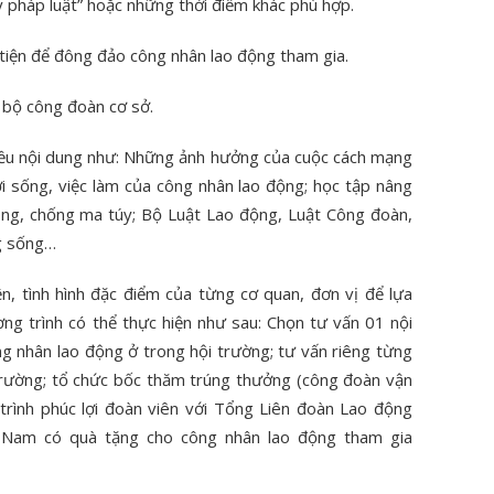
 pháp luật” hoặc những thời điểm khác phù hợp.
 tiện để đông đảo công nhân lao động tham gia.
 bộ công đoàn cơ sở.
hiều nội dung như: Những ảnh hưởng của cuộc cách mạng
ời sống, việc làm của công nhân lao động; học tập nâng
hòng, chống ma túy; Bộ Luật Lao động, Luật Công đoàn,
ng sống…
ện, tình hình đặc điểm của từng cơ quan, đơn vị để lựa
ng trình có thể thực hiện như sau: Chọn tư vấn 01 nội
g nhân lao động ở trong hội trường; tư vấn riêng từng
 trường; tổ chức bốc thăm trúng thưởng (công đoàn vận
rình phúc lợi đoàn viên với Tổng Liên đoàn Lao động
 Nam có quà tặng cho công nhân lao động tham gia