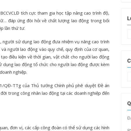
CBCCVCLĐ tích cực tham gia học tập nâng cao trình độ,
L
ngữ… đáp ứng đòi hỏi về chất lượng lao động trong bối
p lần thứ tư.
L
t
ị, người sử dụng lao động đưa nhiệm vụ nâng cao trình
 và người lao động vào quy chế, quy định của cơ quan,
tạo điều kiện về thời gian, vật chất cho người lao động
C
 sử dụng lao động tổ chức cho người lao động được kèm
 doanh nghiệp.
C
m
 231/QĐ-TTg của Thủ tướng Chính phủ phê duyệt Đề án
đời trong công nhân lao động tại các doanh nghiệp đến
Q
Đ
quan, đơn vị, các cấp công đoàn có thể sử dụng các hình
R