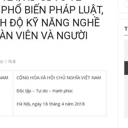
T
 PHỔ BIẾN PHÁP LUẬT,
kế
q
NH ĐỘ KỸ NĂNG NGHỀ
ch
T
ÀN VIÊN VÀ NGƯỜI
ợp
0
 NAM
CỘNG HÒA XÃ HỘI CHỦ NGHĨA VIỆT NAM
Độc lập – Tự do – Hạnh phúc
Hà Nội, ngày 18 tháng 4 năm 2018
Tin tức sự kiện
Tin tức sự kiện