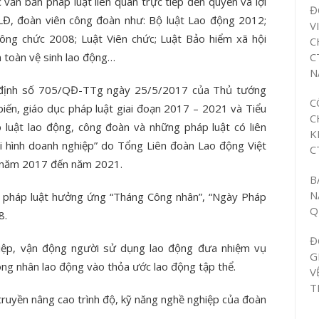
 văn bản pháp luật liên quan trực tiếp đến quyền và lợi
Đ
LĐ, đoàn viên công đoàn như: Bộ luật Lao động 2012;
V
ông chức 2008; Luật Viên chức; Luật Bảo hiểm xã hội
C
C
n toàn vệ sinh lao động…
N
ết định số 705/QĐ-TTg ngày 25/5/2017 của Thủ tướng
C
iến, giáo dục pháp luật giai đoạn 2017 – 2021 và Tiểu
C
 luật lao động, công đoàn và những pháp luật có liên
K
ại hình doanh nghiệp” do Tổng Liên đoàn Lao động Việt
C
ừ năm 2017 đến năm 2021.
B
N
n pháp luật hưởng ứng “Tháng Công nhân”, “Ngày Pháp
Q
8.
Đ
hiệp, vận động người sử dụng lao động đưa nhiệm vụ
G
ông nhân lao động vào thỏa ước lao động tập thể.
V
T
truyền nâng cao trình độ, kỹ năng nghề nghiệp của đoàn