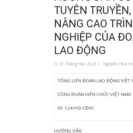
TUYÊN TRUYỀN,
NÂNG CAO TRÌ
NGHIỆP CỦA ĐO
LAO ĐỘNG
Đăng
Tác
10 Tháng Hai, 2023
Nguyễn Hoà H
vào
giả
TỔNG LIÊN ĐOÀN LAO ĐỘNG VIỆT
CÔNG ĐOÀN VIÊN CHỨC VIỆT NAM
Số: 124/HD-CĐVC
HƯỚNG DẪN
i trẻ Việt Nam
Tin tức sự kiện