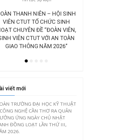
những câu chuyện đẹp
CÔNG BỐ BAN GIÁM KHẢO TẠI
BẢN TIN ĐIỆN TỬ “TUỔ
CHUNG KẾT CUỘC THI “Ý
VIỆT NAM NHỮNG C
TƯỞNG KHỞI NGHIỆP, ĐỔI MỚI
CHUYỆN ĐẸP” QUÝ II 
SÁNG TẠO CTUT STARTUP LẦN
2026
IV, NĂM 2026”
ài viết mới
OÀN TRƯỜNG ĐẠI HỌC KỸ THUẬT
 CÔNG NGHỆ CẦN THƠ RA QUÂN
ƯỞNG ỨNG NGÀY CHỦ NHẬT
ANH ĐỒNG LOẠT LẦN THỨ III,
ĂM 2026.