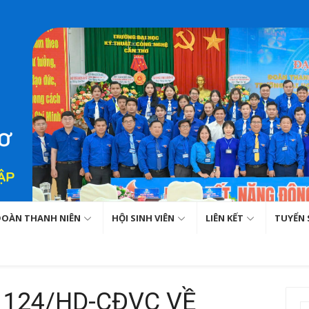
ĐOÀN THANH NIÊN
HỘI SINH VIÊN
LIÊN KẾT
TUYỂN 
124/HD-CĐVC VỀ