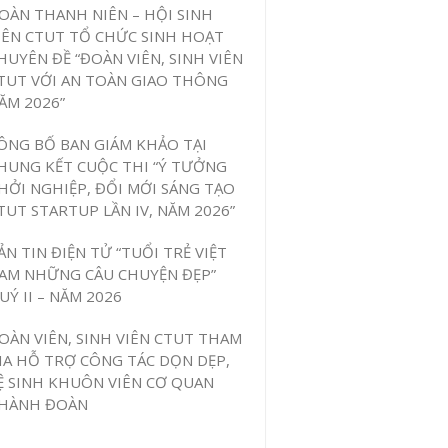
OÀN THANH NIÊN – HỘI SINH
IÊN CTUT TỔ CHỨC SINH HOẠT
HUYÊN ĐỀ “ĐOÀN VIÊN, SINH VIÊN
TUT VỚI AN TOÀN GIAO THÔNG
ĂM 2026”
ÔNG BỐ BAN GIÁM KHẢO TẠI
HUNG KẾT CUỘC THI “Ý TƯỞNG
HỞI NGHIỆP, ĐỔI MỚI SÁNG TẠO
TUT STARTUP LẦN IV, NĂM 2026”
ẢN TIN ĐIỆN TỬ “TUỔI TRẺ VIỆT
AM NHỮNG CÂU CHUYỆN ĐẸP”
UÝ II – NĂM 2026
OÀN VIÊN, SINH VIÊN CTUT THAM
IA HỖ TRỢ CÔNG TÁC DỌN DẸP,
Ệ SINH KHUÔN VIÊN CƠ QUAN
HÀNH ĐOÀN