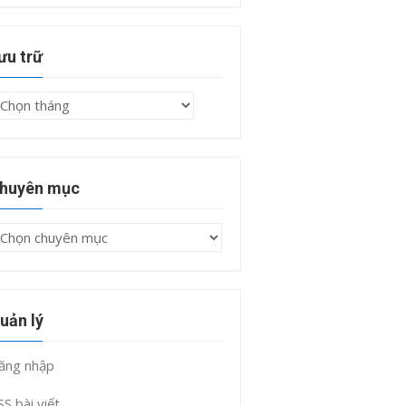
ưu trữ
ưu
rữ
huyên mục
huyên
ục
uản lý
ăng nhập
SS bài viết