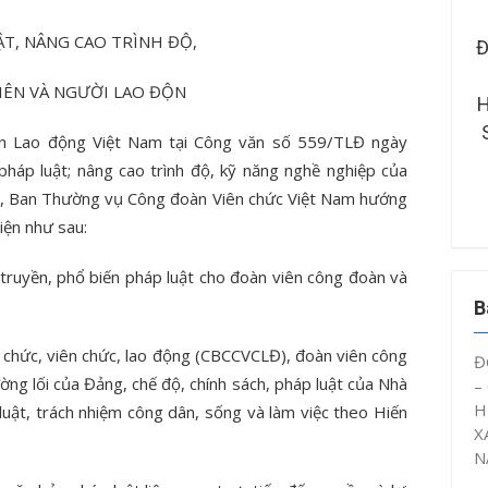
ẬT, NÂNG CAO TRÌNH ĐỘ,
RƯỜNG ĐẠI HỌC KỸ
ĐOÀN THANH NIÊN – HỘI SINH
 – CÔNG NGHỆ CẦN
VIÊN CTUT TỔ CHỨC SINH
IÊN VÀ NGƯỜI LAO ĐỘN
ÂY DỰNG MÔ HÌNH
HOẠT CHUYÊN ĐỀ “ĐOÀN VIÊN,
Ý ỨC” NĂM HỌC 2025
SINH VIÊN CTUT VỚI AN TOÀN
àn Lao động Việt Nam tại Công văn số 559/TLĐ ngày
– 2026
GIAO THÔNG NĂM 2026”
pháp luật; nâng cao trình độ, kỹ năng nghề nghiệp của
8, Ban Thường vụ Công đoàn Viên chức Việt Nam hướng
iện như sau:
truyền, phổ biến pháp luật cho đoàn viên công đoàn và
B
 chức, viên chức, lao động (CBCCVCLĐ), đoàn viên công
Đ
ng lối của Đảng, chế độ, chính sách, pháp luật của Nhà
–
H
uật, trách nhiệm công dân, sống và làm việc theo Hiến
X
N