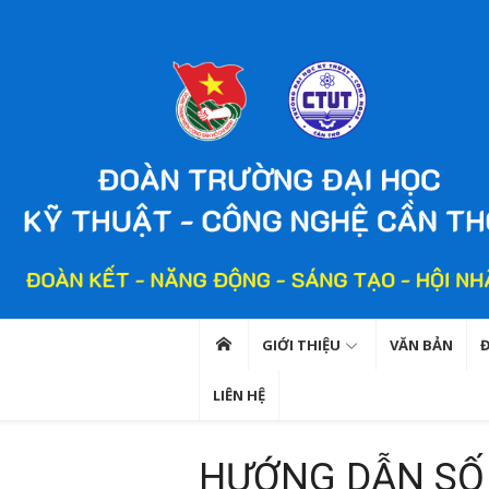
Chuyển
tới
nội
dung
GIỚI THIỆU
VĂN BẢN
LIÊN HỆ
HƯỚNG DẪN SỐ 