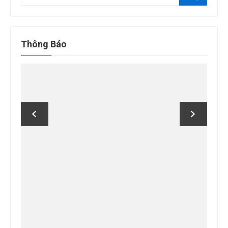
kiếm
kết
quả
cho:
Thông Báo