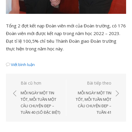
Tổng 2 đợt kết nạp Đoàn viên mới của Đoàn trường, có 176
Đoàn viên mới được kết nạp trong năm học 2022 – 2023.
Đạt tỉ lệ 100,5% chỉ tiêu Thành Đoàn giao Đoàn trường
thực hiện trong năm học này.
Viết bình luận
Điều
Bài cũ hơn
Bài tiếp theo
hướng
MỖI NGÀY MỘT TIN
MỖI NGÀY MỘT TIN
bài
TỐT, MỖI TUẦN MỘT
TỐT, MỖI TUẦN MỘT
CÂU CHUYỆN ĐẸP –
CÂU CHUYỆN ĐẸP –
viết
TUẦN 40 (SỐ ĐẶC BIỆT)
TUẦN 41