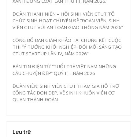
XANH ĐỒNG LOẠT LẦN THỨ III, NĂM 2026.
ĐOÀN THANH NIÊN – HỘI SINH VIÊN CTUT TỔ
CHỨC SINH HOẠT CHUYÊN ĐỀ “ĐOÀN VIÊN, SINH
VIÊN CTUT VỚI AN TOÀN GIAO THÔNG NĂM 2026”
CÔNG BỐ BAN GIÁM KHẢO TẠI CHUNG KẾT CUỘC
THI “Ý TƯỞNG KHỞI NGHIỆP, ĐỔI MỚI SÁNG TẠO
CTUT STARTUP LẦN IV, NĂM 2026”
BẢN TIN ĐIỆN TỬ “TUỔI TRẺ VIỆT NAM NHỮNG
CÂU CHUYỆN ĐẸP” QUÝ II – NĂM 2026
ĐOÀN VIÊN, SINH VIÊN CTUT THAM GIA HỖ TRỢ
CÔNG TÁC DỌN DẸP, VỆ SINH KHUÔN VIÊN CƠ
QUAN THÀNH ĐOÀN
Lưu trữ