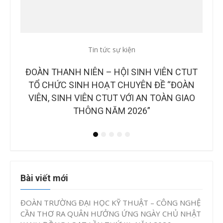
Tin tức sự kiện
Tin
CTUT
CÔNG BỐ BAN GIÁM KHẢO TẠI CHUNG KẾT
B
OÀN
CUỘC THI “Ý TƯỞNG KHỞI NGHIỆP, ĐỔI MỚI
NH
IAO
SÁNG TẠO CTUT STARTUP LẦN IV, NĂM
2026”
Bài viết mới
ĐOÀN TRƯỜNG ĐẠI HỌC KỸ THUẬT – CÔNG NGHỆ
CẦN THƠ RA QUÂN HƯỞNG ỨNG NGÀY CHỦ NHẬT