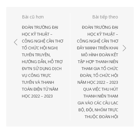
Điều
Bài cũ hơn
Bài tiếp theo
hướng
ĐOÀN TRƯỜNG ĐẠI
ĐOÀN TRƯỜNG ĐẠI
bài
HỌC KỸ THUẬT –
HỌC KỸ THUẬT –
CÔNG NGHỆ CẦN THƠ
CÔNG NGHỆ CẦN THƠ
viết
TỔ CHỨC HỘI NGHỊ
ĐÂY MẠNH TRIỂN KHAI
TUYÊN TRUYỀN,
MÔ HÌNH ĐOÀN KẾT
HƯỚNG DẪN, HỖ TRỢ
TẬP HỢP THANH NIÊN
ĐVTN SỬ DỤNG DỊCH
THAM GIA TỔ CHỨC
VỤ CÔNG TRỰC
ĐOÀN, TỔ CHỨC HỘI
TUYẾN VÀ THANH
NĂM HỌC 2022 – 2023
TOÁN ĐIỆN TỬ NĂM
QUA VIỆC THU HÚT
HỌC 2022 – 2023
THANH NIÊN THAM
GIA VÀO CÁC CÂU LẠC
BỘ, ĐỘI, NHÓM TRỰC
THUỘC ĐOÀN HỘI