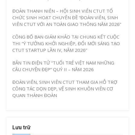
ĐOÀN THANH NIÊN – HỘI SINH VIÊN CTUT TỔ
CHỨC SINH HOẠT CHUYÊN ĐỀ “ĐOÀN VIÊN, SINH
VIÊN CTUT VỚI AN TOÀN GIAO THÔNG NĂM 2026”
CÔNG BỐ BAN GIÁM KHẢO TẠI CHUNG KẾT CUỘC
THI “Ý TƯỞNG KHỞI NGHIỆP, ĐỔI MỚI SÁNG TẠO
CTUT STARTUP LẦN IV, NĂM 2026”
BẢN TIN ĐIỆN TỬ “TUỔI TRẺ VIỆT NAM NHỮNG
CÂU CHUYỆN ĐẸP” QUÝ II – NĂM 2026
ĐOÀN VIÊN, SINH VIÊN CTUT THAM GIA HỖ TRỢ
CÔNG TÁC DỌN DẸP, VỆ SINH KHUÔN VIÊN CƠ
QUAN THÀNH ĐOÀN
Lưu trữ