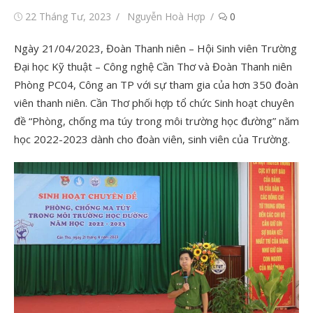
Đăng
Tác
22 Tháng Tư, 2023
Nguyễn Hoà Hợp
0
vào
giả
Ngày 21/04/2023, Đoàn Thanh niên – Hội Sinh viên Trường
Đại học Kỹ thuật – Công nghệ Cần Thơ và Đoàn Thanh niên
Phòng PC04, Công an TP với sự tham gia của hơn 350 đoàn
viên thanh niên. Cần Thơ phối hợp tổ chức Sinh hoạt chuyên
đề “Phòng, chống ma túy trong môi trường học đường” năm
học 2022-2023 dành cho đoàn viên, sinh viên của Trường.