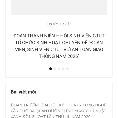
Tin tức sự kiện
Tin
CTUT
CÔNG BỐ BAN GIÁM KHẢO TẠI CHUNG KẾT
B
OÀN
CUỘC THI “Ý TƯỞNG KHỞI NGHIỆP, ĐỔI MỚI
NH
IAO
SÁNG TẠO CTUT STARTUP LẦN IV, NĂM
2026”
Bài viết mới
ĐOÀN TRƯỜNG ĐẠI HỌC KỸ THUẬT – CÔNG NGHỆ
CẦN THƠ RA QUÂN HƯỞNG ỨNG NGÀY CHỦ NHẬT
XANH ĐỒNG LOẠT LẦN THỨ III, NĂM 2026.