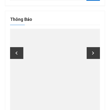
kết
quả
cho:
Thông Báo