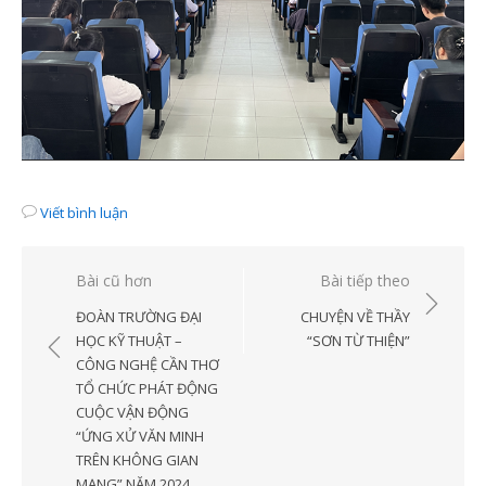
Viết bình luận
Điều
Bài cũ hơn
Bài tiếp theo
hướng
ĐOÀN TRƯỜNG ĐẠI
CHUYỆN VỀ THẦY
bài
HỌC KỸ THUẬT –
“SƠN TỪ THIỆN”
CÔNG NGHỆ CẦN THƠ
viết
TỔ CHỨC PHÁT ĐỘNG
CUỘC VẬN ĐỘNG
“ỨNG XỬ VĂN MINH
TRÊN KHÔNG GIAN
MẠNG” NĂM 2024