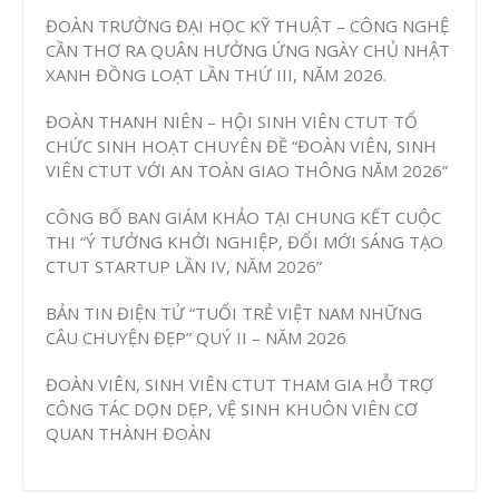
ĐOÀN TRƯỜNG ĐẠI HỌC KỸ THUẬT – CÔNG NGHỆ
CẦN THƠ RA QUÂN HƯỞNG ỨNG NGÀY CHỦ NHẬT
XANH ĐỒNG LOẠT LẦN THỨ III, NĂM 2026.
ĐOÀN THANH NIÊN – HỘI SINH VIÊN CTUT TỔ
CHỨC SINH HOẠT CHUYÊN ĐỀ “ĐOÀN VIÊN, SINH
VIÊN CTUT VỚI AN TOÀN GIAO THÔNG NĂM 2026”
CÔNG BỐ BAN GIÁM KHẢO TẠI CHUNG KẾT CUỘC
THI “Ý TƯỞNG KHỞI NGHIỆP, ĐỔI MỚI SÁNG TẠO
CTUT STARTUP LẦN IV, NĂM 2026”
BẢN TIN ĐIỆN TỬ “TUỔI TRẺ VIỆT NAM NHỮNG
CÂU CHUYỆN ĐẸP” QUÝ II – NĂM 2026
ĐOÀN VIÊN, SINH VIÊN CTUT THAM GIA HỖ TRỢ
CÔNG TÁC DỌN DẸP, VỆ SINH KHUÔN VIÊN CƠ
QUAN THÀNH ĐOÀN