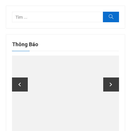
Tìm
Tìm
kiếm
kết
quả
cho:
Thông Báo