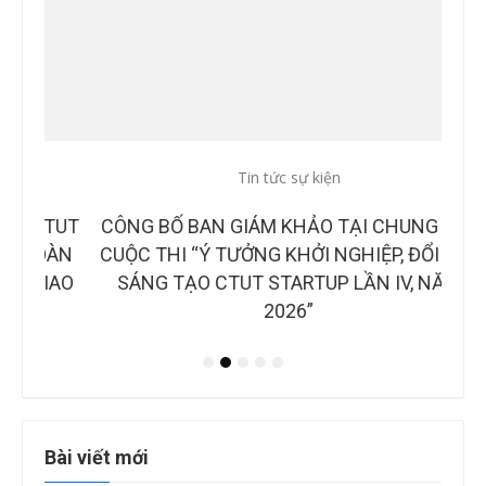
Tin tức sự kiện
Tin
CTUT
CÔNG BỐ BAN GIÁM KHẢO TẠI CHUNG KẾT
B
OÀN
CUỘC THI “Ý TƯỞNG KHỞI NGHIỆP, ĐỔI MỚI
NH
IAO
SÁNG TẠO CTUT STARTUP LẦN IV, NĂM
2026”
Bài viết mới